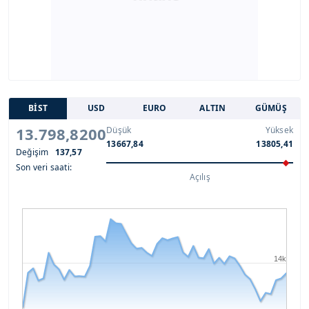
BİST
USD
EURO
ALTIN
GÜMÜŞ
13.798,8200
Düşük
Yüksek
13667,84
13805,41
Değişim
137,57
Son veri saati:
Açılış
14k