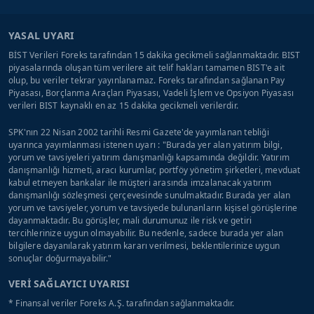
YASAL UYARI
BİST Verileri Foreks tarafından 15 dakika gecikmeli sağlanmaktadır. BIST
piyasalarında oluşan tüm verilere ait telif hakları tamamen BIST'e ait
olup, bu veriler tekrar yayınlanamaz. Foreks tarafından sağlanan Pay
Piyasası, Borçlanma Araçları Piyasası, Vadeli İşlem ve Opsiyon Piyasası
verileri BIST kaynaklı en az 15 dakika gecikmeli verilerdir.
SPK'nın 22 Nisan 2002 tarihli Resmi Gazete'de yayımlanan tebliği
uyarınca yayımlanması istenen uyarı : "Burada yer alan yatırım bilgi,
yorum ve tavsiyeleri yatırım danışmanlığı kapsamında değildir. Yatırım
danışmanlığı hizmeti, aracı kurumlar, portföy yönetim şirketleri, mevduat
kabul etmeyen bankalar ile müşteri arasında imzalanacak yatırım
danışmanlığı sözleşmesi çerçevesinde sunulmaktadır. Burada yer alan
yorum ve tavsiyeler, yorum ve tavsiyede bulunanların kişisel görüşlerine
dayanmaktadır. Bu görüşler, mali durumunuz ile risk ve getiri
tercihlerinize uygun olmayabilir. Bu nedenle, sadece burada yer alan
bilgilere dayanılarak yatırım kararı verilmesi, beklentilerinize uygun
sonuçlar doğurmayabilir."
VERİ SAĞLAYICI UYARISI
* Finansal veriler Foreks A.Ş. tarafından sağlanmaktadır.