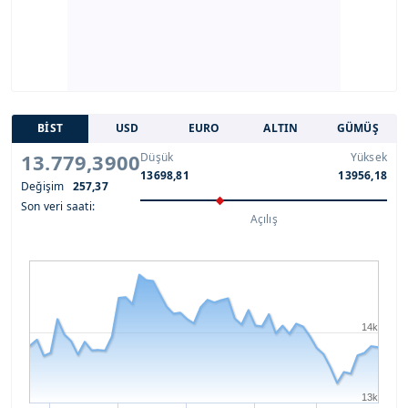
BİST
USD
EURO
ALTIN
GÜMÜŞ
13.779,3900
Düşük
Yüksek
13698,81
13956,18
Değişim
257,37
Son veri saati:
Açılış
14k
13k