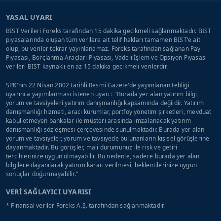
YASAL UYARI
BİST Verileri Foreks tarafından 15 dakika gecikmeli sağlanmaktadır. BIST
piyasalarında oluşan tüm verilere ait telif hakları tamamen BIST'e ait
olup, bu veriler tekrar yayınlanamaz. Foreks tarafından sağlanan Pay
Piyasası, Borçlanma Araçları Piyasası, Vadeli İşlem ve Opsiyon Piyasası
verileri BIST kaynaklı en az 15 dakika gecikmeli verilerdir.
SPK'nın 22 Nisan 2002 tarihli Resmi Gazete'de yayımlanan tebliği
uyarınca yayımlanması istenen uyarı : "Burada yer alan yatırım bilgi,
yorum ve tavsiyeleri yatırım danışmanlığı kapsamında değildir. Yatırım
danışmanlığı hizmeti, aracı kurumlar, portföy yönetim şirketleri, mevduat
kabul etmeyen bankalar ile müşteri arasında imzalanacak yatırım
danışmanlığı sözleşmesi çerçevesinde sunulmaktadır. Burada yer alan
yorum ve tavsiyeler, yorum ve tavsiyede bulunanların kişisel görüşlerine
dayanmaktadır. Bu görüşler, mali durumunuz ile risk ve getiri
tercihlerinize uygun olmayabilir. Bu nedenle, sadece burada yer alan
bilgilere dayanılarak yatırım kararı verilmesi, beklentilerinize uygun
sonuçlar doğurmayabilir."
VERİ SAĞLAYICI UYARISI
* Finansal veriler Foreks A.Ş. tarafından sağlanmaktadır.