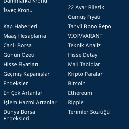
Danimarka Kronu
22 Ayar Bilezik
İsveç Kronu
Gümüş Fiyatı
Kap Haberleri
Tahvil Bono Repo
Maaş Hesaplama
VİOP/VARANT
Canlı Borsa
Teknik Analiz
Günün Özeti
Hisse Detay
Hisse Fiyatları
Mali Tablolar
Geçmiş Kapanışlar
Kripto Paralar
Endeksler
Bitcoin
En Çok Artanlar
Ethereum
İşlem Hacmi Artanlar
Ripple
Dünya Borsa
Terimler Sözlüğü
Endeksleri