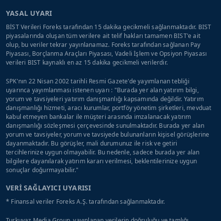
YASAL UYARI
BİST Verileri Foreks tarafından 15 dakika gecikmeli sağlanmaktadır. BIST
piyasalarında oluşan tüm verilere ait telif hakları tamamen BIST'e ait
olup, bu veriler tekrar yayınlanamaz. Foreks tarafından sağlanan Pay
Piyasası, Borçlanma Araçları Piyasası, Vadeli İşlem ve Opsiyon Piyasası
verileri BIST kaynaklı en az 15 dakika gecikmeli verilerdir.
SPK'nın 22 Nisan 2002 tarihli Resmi Gazete'de yayımlanan tebliği
uyarınca yayımlanması istenen uyarı : "Burada yer alan yatırım bilgi,
yorum ve tavsiyeleri yatırım danışmanlığı kapsamında değildir. Yatırım
danışmanlığı hizmeti, aracı kurumlar, portföy yönetim şirketleri, mevduat
kabul etmeyen bankalar ile müşteri arasında imzalanacak yatırım
danışmanlığı sözleşmesi çerçevesinde sunulmaktadır. Burada yer alan
yorum ve tavsiyeler, yorum ve tavsiyede bulunanların kişisel görüşlerine
dayanmaktadır. Bu görüşler, mali durumunuz ile risk ve getiri
tercihlerinize uygun olmayabilir. Bu nedenle, sadece burada yer alan
bilgilere dayanılarak yatırım kararı verilmesi, beklentilerinize uygun
sonuçlar doğurmayabilir."
VERİ SAĞLAYICI UYARISI
* Finansal veriler Foreks A.Ş. tarafından sağlanmaktadır.
Turkuvaz Media Group, yayınlanan verilerin doğruluğu ve tamlığı