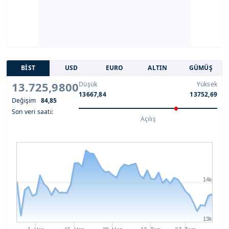
BİST
USD
EURO
ALTIN
GÜMÜŞ
13.725,9800
Düşük
Yüksek
13667,84
13752,69
Değişim
84,85
Son veri saati:
Açılış
14k
13k