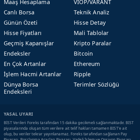
Maaş Hesaplama
VİOP/VARANT
Canlı Borsa
Teknik Analiz
Günün Özeti
Hisse Detay
Hisse Fiyatları
Mali Tablolar
Geçmiş Kapanışlar
Kripto Paralar
Endeksler
Bitcoin
En Çok Artanlar
Ethereum
İşlem Hacmi Artanlar
Ripple
Dünya Borsa
Terimler Sözlüğü
Endeksleri
YASAL UYARI
BİST Verileri Foreks tarafından 15 dakika gecikmeli sağlanmaktadır. BIST
piyasalarında oluşan tüm verilere ait telif hakları tamamen BIST'e ait
olup, bu veriler tekrar yayınlanamaz. Foreks tarafından sağlanan Pay
Piyasası, Borçlanma Araçları Piyasası, Vadeli İşlem ve Opsiyon Piyasası