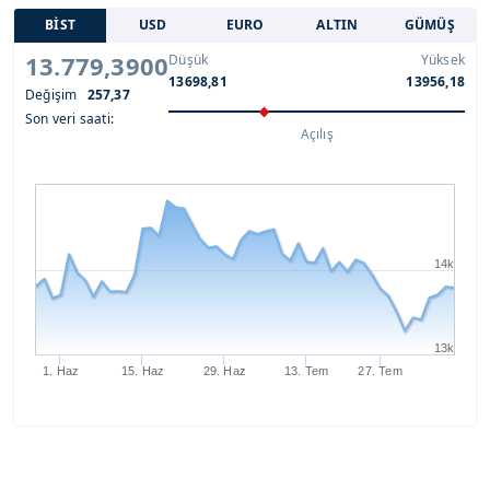
BİST
USD
EURO
ALTIN
GÜMÜŞ
13.779,3900
Düşük
Yüksek
13698,81
13956,18
Değişim
257,37
Son veri saati:
Açılış
14k
13k
1. Haz
15. Haz
29. Haz
13. Tem
27. Tem