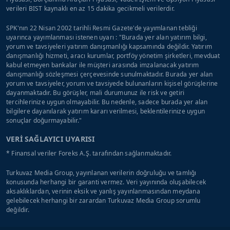
verileri BIST kaynaklı en az 15 dakika gecikmeli verilerdir.
SPK'nın 22 Nisan 2002 tarihli Resmi Gazete'de yayımlanan tebliği
uyarınca yayımlanması istenen uyarı : "Burada yer alan yatırım bilgi,
yorum ve tavsiyeleri yatırım danışmanlığı kapsamında değildir. Yatırım
danışmanlığı hizmeti, aracı kurumlar, portföy yönetim şirketleri, mevduat
kabul etmeyen bankalar ile müşteri arasında imzalanacak yatırım
danışmanlığı sözleşmesi çerçevesinde sunulmaktadır. Burada yer alan
yorum ve tavsiyeler, yorum ve tavsiyede bulunanların kişisel görüşlerine
dayanmaktadır. Bu görüşler, mali durumunuz ile risk ve getiri
tercihlerinize uygun olmayabilir. Bu nedenle, sadece burada yer alan
bilgilere dayanılarak yatırım kararı verilmesi, beklentilerinize uygun
sonuçlar doğurmayabilir."
VERİ SAĞLAYICI UYARISI
* Finansal veriler Foreks A.Ş. tarafından sağlanmaktadır.
Turkuvaz Media Group, yayınlanan verilerin doğruluğu ve tamlığı
konusunda herhangi bir garanti vermez. Veri yayınında oluşabilecek
aksaklıklardan, verinin eksik ve yanlış yayınlanmasından meydana
gelebilecek herhangi bir zarardan Turkuvaz Media Group sorumlu
değildir.