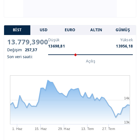
BİST
USD
EURO
ALTIN
GÜMÜŞ
13.779,3900
Düşük
Yüksek
13698,81
13956,18
Değişim
257,37
Son veri saati:
Açılış
14k
13k
1. Haz
15. Haz
29. Haz
13. Tem
27. Tem