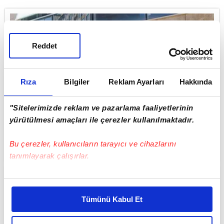
Reddet
Rıza
Bilgiler
Reklam Ayarları
Hakkında
"Sitelerimizde reklam ve pazarlama faaliyetlerinin
yürütülmesi amaçları ile çerezler kullanılmaktadır.
A101 aktüel ürünler kataloğu burada! A101 aktüel
ürünler 9 Ocak'tan itibaren bu hafta büyük indirim
Bu çerezler, kullanıcıların tarayıcı ve cihazlarını
sizleri bekliyor!
tanımlayarak çalışırlar.
Bu çerezlere izin vermeniz halinde sizlere özel
kişiselleştirilmiş reklamlar sunabilir, sayfalarımızda sizlere
Tümünü Kabul Et
daha iyi reklam deneyimi yaşatabiliriz. Bunu yaparken
amacımızın size daha iyi bir reklam deneyimi sunmak