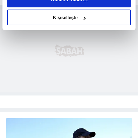
daha iyi reklam deneyimi yaşatabiliriz. Bunu yaparken
amacımızın size daha iyi bir reklam deneyimi sunmak
olduğunu ve sizlere en iyi içerikleri sunabilmek adına
Kişiselleştir
elimizden gelen çabayı gösterdiğimizi ve bu noktada,
reklamların maliyetlerimizi karşılamak noktasında tek gelir
kalemimiz olduğunu sizlere hatırlatmak isteriz.
Her halükârda, kullanıcılar, bu çerezlere izin vermedikleri
takdirde, kullanıcılara hedefli reklamlar
gösterilmeyecektir."
Sizlere daha iyi bir hizmet sunabilmek için İnternet
Sitemizde kendimize ve üçüncü kişilere ait çerezler
kullanılmaktadır. Bu çerezler vasıtasıyla çeşitli kişisel
verileriniz işlenmekte olup gerekli olan çerezler bilgi
toplumu hizmetlerinin sunulması amacıyla
kullanılmaktadır. Diğer çerezler, sitemizin daha işlevsel
kılınması ve kişiselleştirilmesi ve sizlere yönelik
reklam/pazarlama faaliyetlerinin yapılması, amaçlarıyla