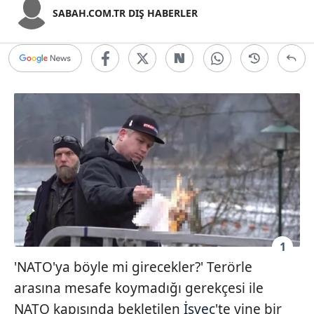
SABAH.COM.TR DIŞ HABERLER
1
'NATO'ya böyle mi girecekler?' Terörle
arasına mesafe koymadığı gerekçesi ile
NATO kapısında bekletilen
İsveç
'te yine bir