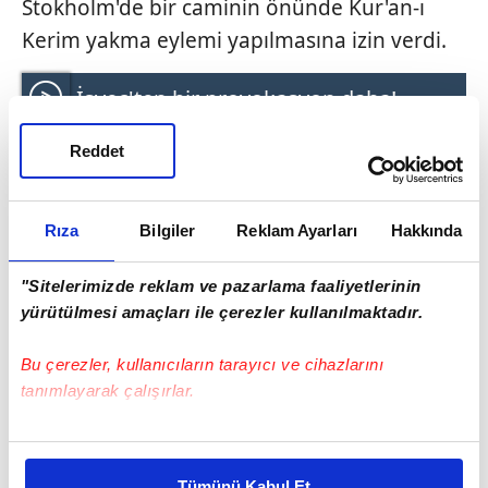
Stokholm'de bir caminin önünde Kur'an-ı
Kerim yakma eylemi yapılmasına izin verdi.
İsveç'ten bir provokasyon daha!
Bayramda Kur'an-ı Kerim yakılmasına
Reddet
izin verildi | Video
Rıza
Bilgiler
Reklam Ayarları
Hakkında
"Sitelerimizde reklam ve pazarlama faaliyetlerinin
yürütülmesi amaçları ile çerezler kullanılmaktadır.
Bu çerezler, kullanıcıların tarayıcı ve cihazlarını
tanımlayarak çalışırlar.
Bu çerezlere izin vermeniz halinde sizlere özel
kişiselleştirilmiş reklamlar sunabilir, sayfalarımızda sizlere
Tümünü Kabul Et