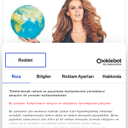
DSÖ’den resmi açıklama geldi: Tülin Şahin’e böyle
Reddet
bir davet yok!
Rıza
Bilgiler
Reklam Ayarları
Hakkında
Gazeteciliğin altın kuralı
"Sitelerimizde reklam ve pazarlama faaliyetlerinin yürütülmesi
amaçları ile çerezler kullanılmaktadır.
Bu çerezler, kullanıcıların tarayıcı ve cihazlarını tanımlayarak çalışırlar.
Bu çerezlere izin vermeniz halinde sizlere özel kişiselleştirilmiş reklamlar
sunabilir, sayfalarımızda sizlere daha iyi reklam deneyimi yaşatabiliriz. Bunu
yaparken amacımızın size daha iyi bir reklam deneyimi sunmak olduğunu ve
sizlere en iyi içerikleri sunabilmek adına elimizden gelen çabayı
gösterdiğimizi ve bu noktada, reklamların maliyetlerimizi karşılamak