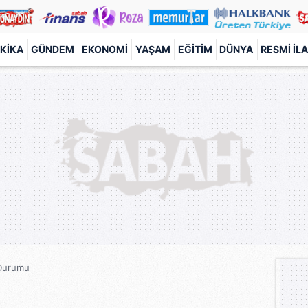
KIKA
GÜNDEM
EKONOMI
YAŞAM
EĞITIM
DÜNYA
RESMI İL
Durumu