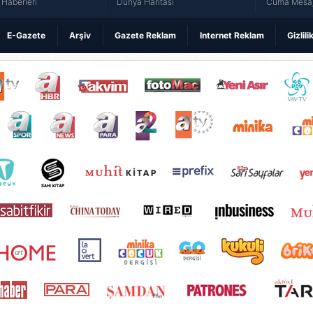
Haberleri
Dünya Haritası
Cuma Mesaj
E-Gazete
Arşiv
Gazete Reklam
Internet Reklam
Gizlili