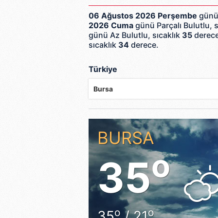
06 Ağustos 2026 Perşembe
günü 
2026 Cuma
günü Parçalı Bulutlu, 
günü Az Bulutlu, sıcaklık
35
derec
sıcaklık
34
derece.
Türkiye
BURSA
o
35
o
o
35
/ 21