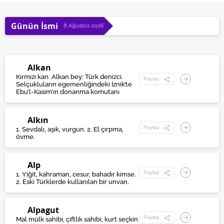
Günün İsmi
8 Ağustos 2026
Alkan
Kırmızı kan. Alkan bey: Türk denizci.
Paylaş
Selçukluların egemenliğindeki İznik’te
Ebu’l-Kasım’ın donanma komutanı
Alkın
Paylaş
1. Sevdalı, aşık, vurgun. 2. El çırpma,
övme.
Alp
Paylaş
1. Yiğit, kahraman, cesur, bahadır kimse.
2. Eski Türklerde kullanılan bir unvan.
Alpagut
Paylaş
Mal mülk sahibi, çiftlik sahibi, kurt seçkin