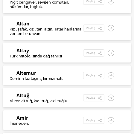
Paylaş
Yiğit cengaver, sevilen komutan,
hükümdar, tuğluk.
Altan
Paylaş
Kızıl şafak, kızıl tan, altın, Tatar hanlarına
verilen bir unvan
Altay
Paylaş
Türk mitolojisinde dağ tanrısı
Altemur
Paylaş
Demirin korlaşmış kırmızı hali.
Altuğ
Paylaş
Al renkli tuğ, kızıl tuğ, kızıl tuğlu
Amir
Paylaş
İmâr eden.