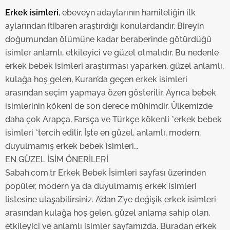
Erkek isimleri
, ebeveyn adaylarının hamileliğin ilk
6698 sayılı Kişisel Verilerin Korunması Kanunu uyarınca
aylarından itibaren araştırdığı konulardandır. Bireyin
hazırlanmış Aydınlatma Metnimizi okumak ve sitemizde
doğumundan ölümüne kadar beraberinde götürdüğü
ilgili mevzuata uygun olarak kullanılan çerezlerle ilgili bilgi
isimler anlamlı, etkileyici ve güzel olmalıdır. Bu nedenle
almak için lütfen
tıklayınız
.
erkek bebek isimleri araştırması yaparken, güzel anlamlı,
kulağa hoş gelen, Kuran’da geçen erkek isimleri
arasından seçim yapmaya özen gösterilir. Ayrıca bebek
isimlerinin kökeni de son derece mühimdir. Ülkemizde
daha çok Arapça, Farsça ve Türkçe kökenli *erkek bebek
isimleri *tercih edilir. İşte en güzel, anlamlı, modern,
duyulmamış erkek bebek isimleri…
EN GÜZEL İSİM ÖNERİLERİ
Sabah.com.tr Erkek Bebek İsimleri sayfası üzerinden
popüler, modern ya da duyulmamış erkek isimleri
listesine ulaşabilirsiniz. A’dan Z’ye değişik erkek isimleri
arasından kulağa hoş gelen, güzel anlama sahip olan,
etkileyici ve anlamlı isimler sayfamızda. Buradan erkek