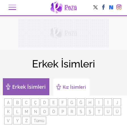
Erkek İsimleri
Erkek İsimleri
Kız İsimleri
A
B
C
Ç
D
E
F
G
Ğ
H
I
İ
J
K
L
M
N
O
Ö
P
R
S
Ş
T
U
Ü
V
Y
Z
Tümü