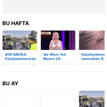
BU HAFTA
SON DAKİKA:
Var Mısın Yok
Küçükçekmece
Küçükçekmece'de
Musun 29.
otomobilin İET
korkunç kaza!
Bölüm Fragmanı
otobüsüne
Otomobil, İETT
yayınlandı |
çarptığı kaza
otobüsüne
Video
kamerada | Vi
çarptı: 3 kişi
hayatını kaybetti
BU AY
| Video