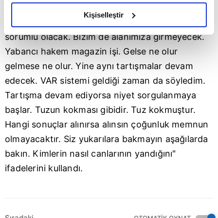
amacımızın size daha iyi bir reklam deneyimi sunmak
oyuncuya eksiklerini söyleyebilirim ama
olduğunu ve sizlere en iyi içerikleri sunabilmek adına
Kişiselleştir
değiştirme hakkım var. Onun için yetkililer
elimizden gelen çabayı gösterdiğimizi ve bu noktada,
sorumlu olacak. Bizim de alanımıza girmeyecek.
reklamların maliyetlerimizi karşılamak noktasında tek gelir
kalemimiz olduğunu sizlere hatırlatmak isteriz.
Yabancı hakem magazin işi. Gelse ne olur
gelmese ne olur. Yine aynı tartışmalar devam
Her halükârda, kullanıcılar, bu çerezlere izin vermedikleri
edecek. VAR sistemi geldiği zaman da söyledim.
takdirde, kullanıcılara hedefli reklamlar
Tartışma devam ediyorsa niyet sorgulanmaya
gösterilmeyecektir."
başlar. Tuzun kokması gibidir. Tuz kokmuştur.
Sizlere daha iyi bir hizmet sunabilmek için İnternet
Hangi sonuçlar alınırsa alınsın çoğunluk memnun
Sitemizde kendimize ve üçüncü kişilere ait çerezler
olmayacaktır. Siz yukarılara bakmayın aşağılarda
kullanılmaktadır. Bu çerezler vasıtasıyla çeşitli kişisel
bakın. Kimlerin nasıl canlarının yandığını"
verileriniz işlenmekte olup gerekli olan çerezler bilgi
toplumu hizmetlerinin sunulması amacıyla
ifadelerini kullandı.
kullanılmaktadır. Diğer çerezler, sitemizin daha işlevsel
kılınması ve kişiselleştirilmesi ve sizlere yönelik
reklam/pazarlama faaliyetlerinin yapılması, amaçlarıyla
sınırlı olarak açık rızanız dahilinde kullanılacaktır.
Sıradaki
OTOMATİK OYNAT