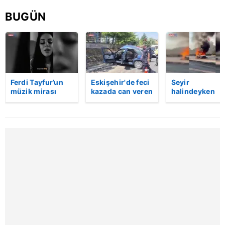
BUGÜN
Ferdi Tayfur’un
Eskişehir'de feci
Seyir
müzik mirası
kazada can veren
halindeyken
torununda hayat
kadının cenazesi
aniden alev al
buldu! Sesi olay
sıkıştığı araçtan
otomobildeki 
oldu | Video
güçlükle çıkarıldı
kişi yaralandı
| Video