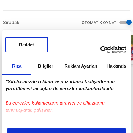
Sıradaki
OTOMATİK OYNAT
MAÇ ÖZETİ |
Trabzonspor 2-
Reddet
1 TÜMOSAN
Konyaspor
13:05
Rıza
Bilgiler
Reklam Ayarları
Hakkında
"Sitelerimizde reklam ve pazarlama faaliyetlerinin
yürütülmesi amaçları ile çerezler kullanılmaktadır.
Bu çerezler, kullanıcıların tarayıcı ve cihazlarını
tanımlayarak çalışırlar.
Bu çerezlere izin vermeniz halinde sizlere özel
kişiselleştirilmiş reklamlar sunabilir, sayfalarımızda sizlere