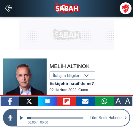
MELİH ALTINOK
İletişim Bilgileri
Eskişehir İsrail’de mi?
02 Haziran 2023, Cuma
A
A
paylaş
tweetle
paylaş
paylaş
paylaş
yazara
Tüm Sesli Haberler
gönder
00:00
00:00