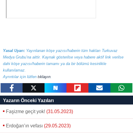
Yasal Uyarı:
Yayınlanan köşe yazısı/haberin tüm hakları Turkuvaz
Medya Grubu’na aittir. Kaynak gösterilse veya habere aktif link verilse
dahi köşe yazısı/haberin tamamı ya da bir bölümü kesinlikle
kullanılamaz.
Ayrıntılar için lütfen
tıklayın
.
paylaş
tweetle
paylaş
paylaş
paylaş
yazara
Yazarın Önceki Yazıları
gönder
Faşizme geçit yok!
(31.05.2023)
Erdoğan’ın vefası
(29.05.2023)