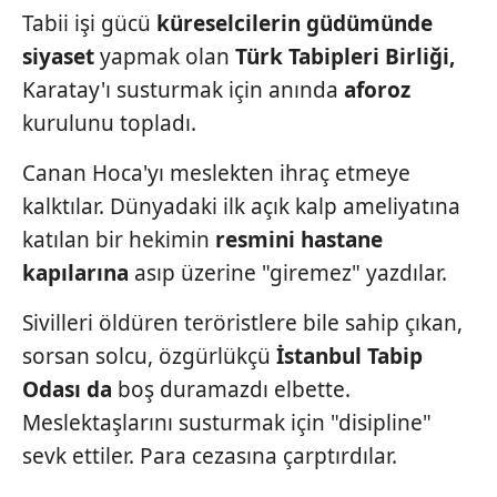
Tabii işi gücü
küre
selcilerin
güdümünde
siyaset
yapmak olan
Türk Tabipleri Birliği,
Karatay'ı susturmak için
anında
aforoz
kurulunu
topladı.
Canan Hoca'yı meslekten ihraç etmeye
kalktılar. Dünyadaki ilk açık kalp ameliyatına
katılan bir hekimin
resmini
hastane
kapılarına
asıp üzerine "giremez" yazdılar.
Sivilleri öldüren teröristlere bile sahip çıkan,
sorsan solcu, özgürlükçü
İstanbul Tabip
Odası
da
boş duramazdı elbette.
Meslektaşlarını susturmak için "disipline"
sevk ettiler. Para cezasına çarptırdılar.