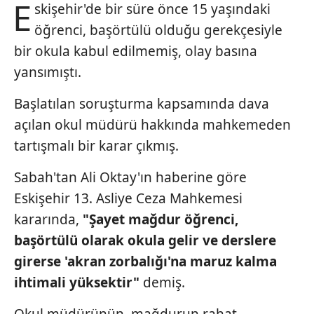
E
skişehir'de bir süre önce 15 yaşındaki
öğrenci, başörtülü olduğu gerekçesiyle
bir okula kabul edilmemiş, olay basına
yansımıştı.
Başlatılan soruşturma kapsamında dava
açılan okul müdürü hakkında mahkemeden
tartışmalı bir karar çıkmış.
Sabah'tan Ali Oktay'ın haberine göre
Eskişehir 13. Asliye Ceza Mahkemesi
kararında,
"Şayet mağdur
öğrenci,
başörtülü olarak
okula gelir ve ders
lere
girerse 'akran zor
balığı'na
maruz kalma
ihtimali yüksektir"
demiş.