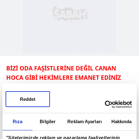
BİZİ ODA FAŞİSTLERİNE
DEĞİL CANAN
HOCA GİBİ
HEKİMLERE EMANET EDİNİZ
Prof. Dr.
Canan
Karatay
'ı anlatmaya
gerek
Reddet
yok. Tanımayanlar
ya da kafası karıştırılanlar
için iki laf edeyim.
Rıza
Bilgiler
Reklam Ayarları
Hakkında
Prof. Dr.
Ahmet
Rasim Küçükusta
ve
Prof.
Dr.
Serhat Fındık
gibi
halkın hekimlerinden.
"Sitelerimizde reklam ve pazarlama faaliyetlerinin