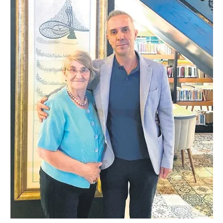
Sizlere daha iyi bir hizmet sunabilmek için İnternet
Sitemizde kendimize ve üçüncü kişilere ait çerezler
kullanılmaktadır. Bu çerezler vasıtasıyla çeşitli kişisel
verileriniz işlenmekte olup gerekli olan çerezler bilgi
toplumu hizmetlerinin sunulması amacıyla
kullanılmaktadır. Diğer çerezler, sitemizin daha işlevsel
kılınması ve kişiselleştirilmesi ve sizlere yönelik
reklam/pazarlama faaliyetlerinin yapılması, amaçlarıyla
sınırlı olarak açık rızanız dahilinde kullanılacaktır.
Çerezlere ilişkin tercihlerinizi aşağıda yer alan panel
vasıtasıyla belirleyebilirsiniz. Çerezlere ilişkin detaylı bilgi
için Ayarlar butonuna tıklayabilir,
Çerez Bilgilendirme
Metnimizi
ziyaret edebilirsiniz.
6698 sayılı Kişisel Verilerin Korunması Kanunu uyarınca
hazırlanmış Aydınlatma Metnimizi okumak ve sitemizde
ilgili mevzuata uygun olarak kullanılan çerezlerle ilgili bilgi
almak için lütfen
tıklayınız
.