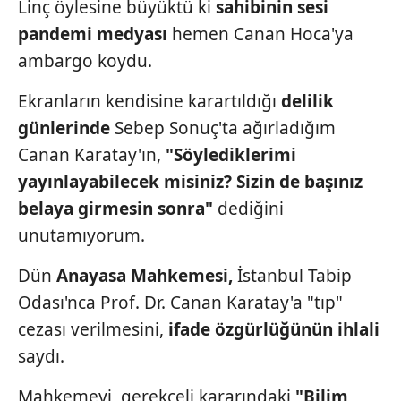
Linç öylesine büyüktü ki
sahibinin sesi
pan
demi
medyası
hemen Canan Hoca'ya
ambargo koydu.
Ekranların kendisine karartıldığı
delilik
günlerinde
Sebep Sonuç'ta ağırladığım
Canan Karatay'ın,
"Söylediklerimi
yayın
layabilecek
misiniz?
Sizin de başınız
belaya
girmesin sonra"
dediğini
unutamıyorum.
Dün
Anayasa
Mahkemesi,
İstanbul
Tabip
Odası'nca Prof. Dr.
Canan Karatay'a "tıp"
cezası verilmesini,
ifade
özgürlüğünün ihlali
saydı.
Mahkemeyi, gerekçeli kararındaki
"Bilim