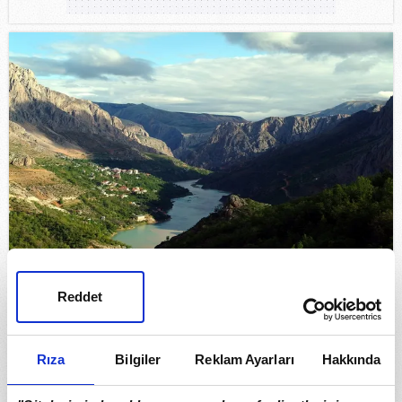
Kemaliye’de “İpek Yolu” yeniden canlanıyor
Reddet
Rıza
Bilgiler
Reklam Ayarları
Hakkında