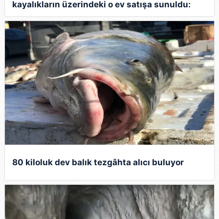
kayalıkların üzerindeki o ev satışa sunuldu:
Değeri ise dudak uçuklattı!
80 kiloluk dev balık tezgâhta alıcı buluyor