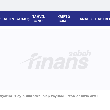
TAHVİL -
KRİPTO
Z
ALTIN
GÜMÜŞ
ANALİZ
HABERL
BONO
PARA
fiyatları 3 ayın dibinde! Talep zayıfladı, stoklar hızla arttı