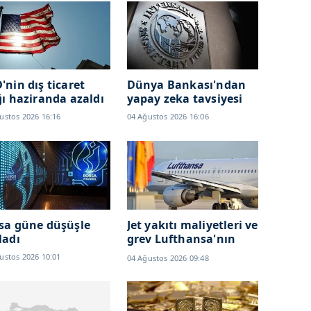
'nin dış ticaret
Dünya Bankası'ndan
ğı haziranda azaldı
yapay zeka tavsiyesi
ustos 2026 16:16
04 Ağustos 2026 16:06
sa güne düşüşle
Jet yakıtı maliyetleri ve
ladı
grev Lufthansa'nın
karlılığını düşürdü
ustos 2026 10:01
04 Ağustos 2026 09:48