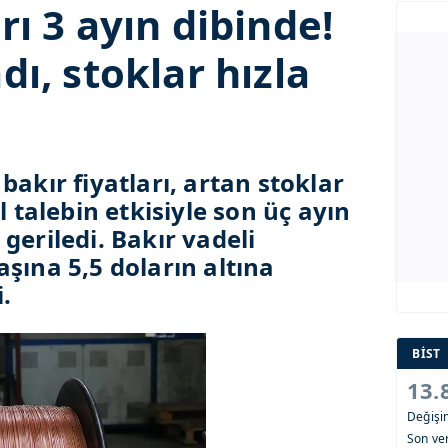
rı 3 ayın dibinde!
dı, stoklar hızla
bakır fiyatları, artan stoklar
l talebin etkisiyle son üç ayın
geriledi. Bakır vadeli
şına 5,5 doların altına
.
BİST
13.
Değiş
Son ver