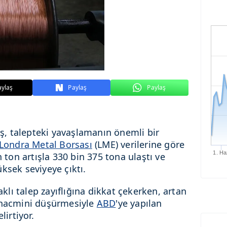
aylaş
Paylaş
Paylaş
liş, talepteki yavaşlamanın önemli bir
Londra Metal Borsası
(LME) verilerine göre
1. Ha
n ton artışla 330 bin 375 tona ulaştı ve
ksek seviyeye çıktı.
klı talep zayıflığına dikkat çekerken, artan
t hacmini düşürmesiyle
ABD
'ye yapılan
lirtiyor.