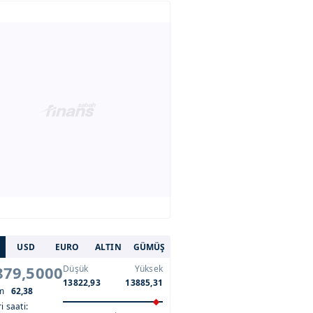
USD
EURO
ALTIN
GÜMÜŞ
879,5000
Düşük
Yüksek
13822,93
13885,31
im
62,38
i saati: