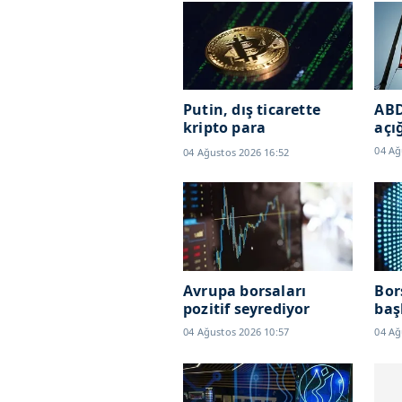
Putin, dış ticarette
ABD
kripto para
açı
kullanımına izin verdi
04 Ağ
04 Ağustos 2026 16:52
Avrupa borsaları
Bor
pozitif seyrediyor
baş
04 Ağustos 2026 10:57
04 Ağ