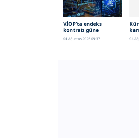
VİOP'ta endeks
Kür
kontratı güne
kar
yükselişle başladı
Spa
04 Ağustos 2026 09:37
04 Ağ
bil