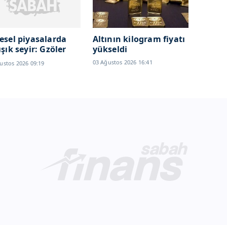
esel piyasalarda
Altının kilogram fiyatı
ışık seyir: Gzöler
yükseldi
ceX
03 Ağustos 2026 16:41
ustos 2026 09:19
ançosunda...