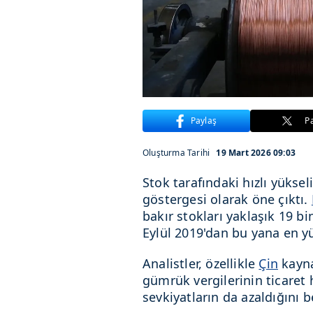
Paylaş
P
Oluşturma Tarihi
19 Mart 2026 09:03
Stok tarafındaki hızlı yükse
göstergesi olarak öne çıktı.
bakır stokları yaklaşık 19 bi
Eylül 2019'dan bu yana en yü
Analistler, özellikle
Çin
kayna
gümrük vergilerinin ticare
sevkiyatların da azaldığını be