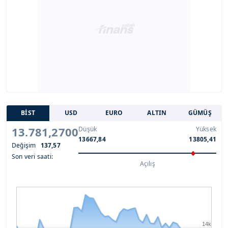
BİST
USD
EURO
ALTIN
GÜMÜŞ
13.781,2700
Düşük
Yüksek
13667,84
13805,41
Değişim
137,57
Son veri saati:
Açılış
14k