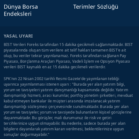
Dünya Borsa
Terimler Sözlüğü
Endeksleri
YASAL UYARI
BİST Verileri Foreks tarafından 15 dakika gecikmeli sağlanmaktadır. BIST
piyasalarında oluşan tüm verilere ait telif hakları tamamen BIST'e ait
olup, bu veriler tekrar yayınlanamaz. Foreks tarafından sağlanan Pay
Piyasası, Borçlanma Araçları Piyasası, Vadeli İşlem ve Opsiyon Piyasası
verileri BIST kaynaklı en az 15 dakika gecikmeli verilerdir.
SPK'nın 22 Nisan 2002 tarihli Resmi Gazete'de yayımlanan tebliği
uyarınca yayımlanması istenen uyarı : "Burada yer alan yatırım bilgi,
yorum ve tavsiyeleri yatırım danışmanlığı kapsamında değildir. Yatırım
danışmanlığı hizmeti, aracı kurumlar, portföy yönetim şirketleri, mevduat
kabul etmeyen bankalar ile müşteri arasında imzalanacak yatırım
danışmanlığı sözleşmesi çerçevesinde sunulmaktadır. Burada yer alan
yorum ve tavsiyeler, yorum ve tavsiyede bulunanların kişisel görüşlerine
dayanmaktadır. Bu görüşler, mali durumunuz ile risk ve getiri
tercihlerinize uygun olmayabilir. Bu nedenle, sadece burada yer alan
bilgilere dayanılarak yatırım kararı verilmesi, beklentilerinize uygun
sonuçlar doğurmayabilir."