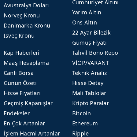
Cumhuriyet Altını
Avustralya Doları
Yarım Altın
Norveç Kronu
Ons Altın
Danimarka Kronu
22 Ayar Bilezik
İsveç Kronu
Gümüş Fiyatı
Kap Haberleri
Tahvil Bono Repo
Maaş Hesaplama
VİOP/VARANT
Canlı Borsa
Teknik Analiz
Günün Özeti
Hisse Detay
Hisse Fiyatları
Mali Tablolar
Geçmiş Kapanışlar
Kripto Paralar
Endeksler
Bitcoin
En Çok Artanlar
Ethereum
İşlem Hacmi Artanlar
Ripple