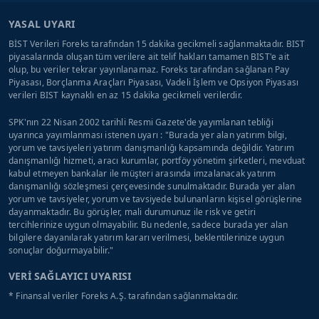
YASAL UYARI
BİST Verileri Foreks tarafından 15 dakika gecikmeli sağlanmaktadır. BIST
piyasalarında oluşan tüm verilere ait telif hakları tamamen BIST'e ait
olup, bu veriler tekrar yayınlanamaz. Foreks tarafından sağlanan Pay
Piyasası, Borçlanma Araçları Piyasası, Vadeli İşlem ve Opsiyon Piyasası
verileri BIST kaynaklı en az 15 dakika gecikmeli verilerdir.
SPK'nın 22 Nisan 2002 tarihli Resmi Gazete'de yayımlanan tebliği
uyarınca yayımlanması istenen uyarı : "Burada yer alan yatırım bilgi,
yorum ve tavsiyeleri yatırım danışmanlığı kapsamında değildir. Yatırım
danışmanlığı hizmeti, aracı kurumlar, portföy yönetim şirketleri, mevduat
kabul etmeyen bankalar ile müşteri arasında imzalanacak yatırım
danışmanlığı sözleşmesi çerçevesinde sunulmaktadır. Burada yer alan
yorum ve tavsiyeler, yorum ve tavsiyede bulunanların kişisel görüşlerine
dayanmaktadır. Bu görüşler, mali durumunuz ile risk ve getiri
tercihlerinize uygun olmayabilir. Bu nedenle, sadece burada yer alan
bilgilere dayanılarak yatırım kararı verilmesi, beklentilerinize uygun
sonuçlar doğurmayabilir."
VERİ SAĞLAYICI UYARISI
* Finansal veriler Foreks A.Ş. tarafından sağlanmaktadır.