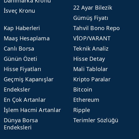
Danimarka Kronu
22 Ayar Bilezik
İsveç Kronu
Gümüş Fiyatı
Kap Haberleri
Tahvil Bono Repo
Maaş Hesaplama
VİOP/VARANT
Canlı Borsa
Teknik Analiz
Günün Özeti
Hisse Detay
Hisse Fiyatları
Mali Tablolar
Geçmiş Kapanışlar
Kripto Paralar
Endeksler
Bitcoin
En Çok Artanlar
Ethereum
İşlem Hacmi Artanlar
Ripple
Dünya Borsa
Terimler Sözlüğü
Endeksleri