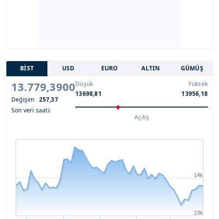
BİST
USD
EURO
ALTIN
GÜMÜŞ
13.779,3900
Düşük
Yüksek
13698,81
13956,18
Değişim
257,37
Son veri saati:
Açılış
14k
13k