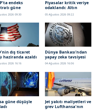
P'ta endeks
Piyasalar kritik veriye
tratı güne
odaklandı: Altın
selişle başladı
fiyatlarını etkileyecek
ustos 2026 09:30
05 Ağustos 2026 09:22
'nin dış ticaret
Dünya Bankası'ndan
ğı haziranda azaldı
yapay zeka tavsiyesi
ustos 2026 16:16
04 Ağustos 2026 16:06
sa güne düşüşle
Jet yakıtı maliyetleri ve
ladı
grev Lufthansa'nın