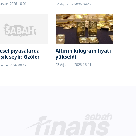
karlılığını düşürdü
ustos 2026 10:01
04 Ağustos 2026 09:48
esel piyasalarda
Altının kilogram fiyatı
ışık seyir: Gzöler
yükseldi
ceX
03 Ağustos 2026 16:41
ustos 2026 09:19
ançosunda...