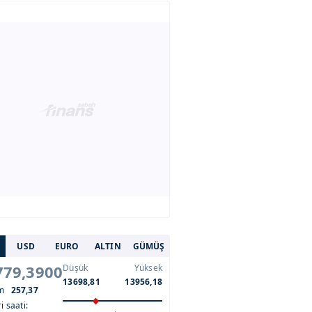
USD
EURO
ALTIN
GÜMÜŞ
779,3900
Düşük
Yüksek
13698,81
13956,18
im
257,37
i saati: