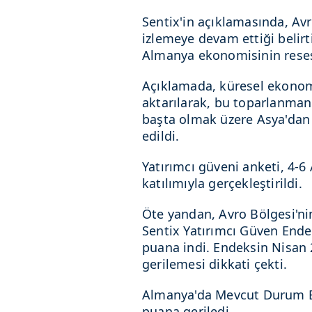
Sentix'in açıklamasında, Av
izlemeye devam ettiği belir
Almanya ekonomisinin resesy
Açıklamada, küresel ekono
aktarılarak, bu toparlanma
başta olmak üzere Asya'dan g
edildi.
Yatırımcı güveni anketi, 4-6 
katılımıyla gerçekleştirildi.
Öte yandan, Avro Bölgesi'n
Sentix Yatırımcı Güven Endek
puana indi. Endeksin Nisan 
gerilemesi dikkati çekti.
Almanya'da Mevcut Durum En
puana geriledi.