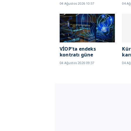
04 Ağustos 2026 10:57
04 Ağ
VİOP'ta endeks
Kür
kontratı güne
kar
yükselişle başladı
Spa
04 Ağustos 2026 09:37
04 Ağ
bil