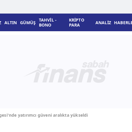
TAHVİL -
KRİPTO
Z
ALTIN
GÜMÜŞ
ANALİZ
HABERL
BONO
PARA
gesi'nde yatırımcı güveni aralıkta yükseldi