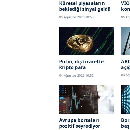
Küresel piyasaların
VİO
beklediği sinyal geldi!
kon
BOJ yeni faiz artışına
yük
05 Ağustos 2026 10:59
05 Ağ
hazırlanıyor
Putin, dış ticarette
ABD
kripto para
açı
kullanımına izin verdi
04 Ağ
04 Ağustos 2026 16:52
Avrupa borsaları
Bor
pozitif seyrediyor
baş