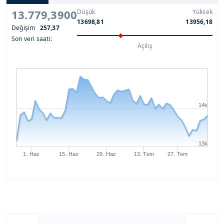
13.779,3900
Düşük
Yüksek
13698,81
13956,18
Değişim
257,37
Son veri saati:
Açılış
14k
13k
1. Haz
15. Haz
29. Haz
13. Tem
27. Tem