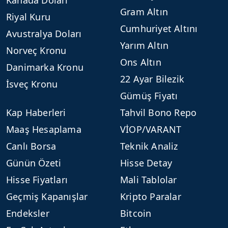
Gram Altın
Riyal Kuru
Cumhuriyet Altını
Avustralya Doları
Yarım Altın
Norveç Kronu
Ons Altın
Danimarka Kronu
22 Ayar Bilezik
İsveç Kronu
Gümüş Fiyatı
Kap Haberleri
Tahvil Bono Repo
Maaş Hesaplama
VİOP/VARANT
Canlı Borsa
Teknik Analiz
Günün Özeti
Hisse Detay
Hisse Fiyatları
Mali Tablolar
Geçmiş Kapanışlar
Kripto Paralar
Endeksler
Bitcoin