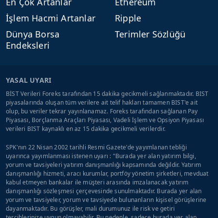
En Çok Artanlar
Ethereum
İşlem Hacmi Artanlar
Ripple
Dünya Borsa
Terimler Sözlüğü
Endeksleri
YASAL UYARI
BİST Verileri Foreks tarafından 15 dakika gecikmeli sağlanmaktadır. BIST
piyasalarında oluşan tüm verilere ait telif hakları tamamen BIST'e ait
olup, bu veriler tekrar yayınlanamaz. Foreks tarafından sağlanan Pay
Piyasası, Borçlanma Araçları Piyasası, Vadeli İşlem ve Opsiyon Piyasası
verileri BIST kaynaklı en az 15 dakika gecikmeli verilerdir.
SPK'nın 22 Nisan 2002 tarihli Resmi Gazete'de yayımlanan tebliği
uyarınca yayımlanması istenen uyarı : "Burada yer alan yatırım bilgi,
yorum ve tavsiyeleri yatırım danışmanlığı kapsamında değildir. Yatırım
danışmanlığı hizmeti, aracı kurumlar, portföy yönetim şirketleri, mevduat
kabul etmeyen bankalar ile müşteri arasında imzalanacak yatırım
danışmanlığı sözleşmesi çerçevesinde sunulmaktadır. Burada yer alan
yorum ve tavsiyeler, yorum ve tavsiyede bulunanların kişisel görüşlerine
dayanmaktadır. Bu görüşler, mali durumunuz ile risk ve getiri
tercihlerinize uygun olmayabilir. Bu nedenle, sadece burada yer alan