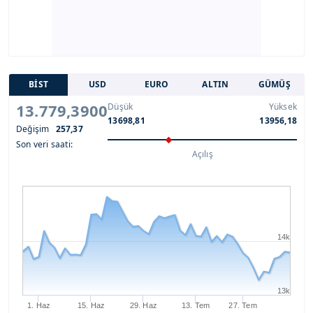
BİST
USD
EURO
ALTIN
GÜMÜŞ
13.779,3900
Düşük
Yüksek
13698,81
13956,18
Değişim
257,37
Son veri saati:
Açılış
14k
13k
1. Haz
15. Haz
29. Haz
13. Tem
27. Tem