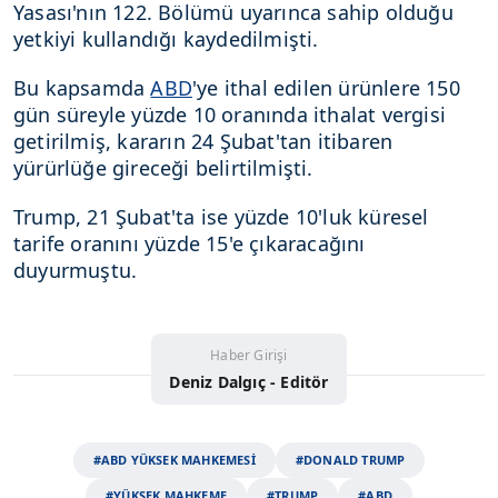
Yasası'nın 122. Bölümü uyarınca sahip olduğu
yetkiyi kullandığı kaydedilmişti.
Bu kapsamda
ABD
'ye ithal edilen ürünlere 150
gün süreyle yüzde 10 oranında ithalat vergisi
getirilmiş, kararın 24 Şubat'tan itibaren
yürürlüğe gireceği belirtilmişti.
Trump, 21 Şubat'ta ise yüzde 10'luk küresel
tarife oranını yüzde 15'e çıkaracağını
duyurmuştu.
Haber Girişi
Deniz Dalgıç - Editör
#ABD YÜKSEK MAHKEMESİ
#DONALD TRUMP
#YÜKSEK MAHKEME
#TRUMP
#ABD