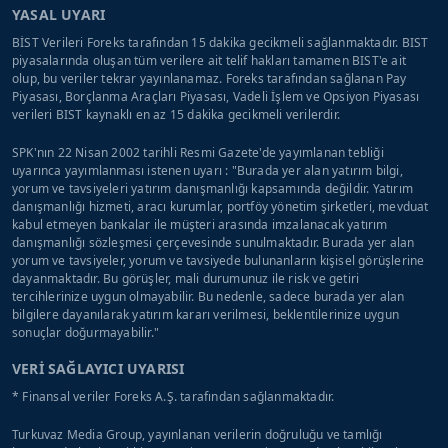
YASAL UYARI
BİST Verileri Foreks tarafından 15 dakika gecikmeli sağlanmaktadır. BIST
piyasalarında oluşan tüm verilere ait telif hakları tamamen BIST'e ait
olup, bu veriler tekrar yayınlanamaz. Foreks tarafından sağlanan Pay
Piyasası, Borçlanma Araçları Piyasası, Vadeli İşlem ve Opsiyon Piyasası
verileri BIST kaynaklı en az 15 dakika gecikmeli verilerdir.
SPK'nın 22 Nisan 2002 tarihli Resmi Gazete'de yayımlanan tebliği
uyarınca yayımlanması istenen uyarı : "Burada yer alan yatırım bilgi,
yorum ve tavsiyeleri yatırım danışmanlığı kapsamında değildir. Yatırım
danışmanlığı hizmeti, aracı kurumlar, portföy yönetim şirketleri, mevduat
kabul etmeyen bankalar ile müşteri arasında imzalanacak yatırım
danışmanlığı sözleşmesi çerçevesinde sunulmaktadır. Burada yer alan
yorum ve tavsiyeler, yorum ve tavsiyede bulunanların kişisel görüşlerine
dayanmaktadır. Bu görüşler, mali durumunuz ile risk ve getiri
tercihlerinize uygun olmayabilir. Bu nedenle, sadece burada yer alan
bilgilere dayanılarak yatırım kararı verilmesi, beklentilerinize uygun
sonuçlar doğurmayabilir."
VERİ SAĞLAYICI UYARISI
* Finansal veriler Foreks A.Ş. tarafından sağlanmaktadır.
Turkuvaz Media Group, yayınlanan verilerin doğruluğu ve tamlığı