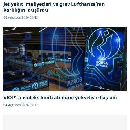
Jet yakıtı maliyetleri ve grev Lufthansa'nın
karlılığını düşürdü
04 Ağustos 2026 09:48
VİOP'ta endeks kontratı güne yükselişle başladı
04 Ağustos 2026 09:37