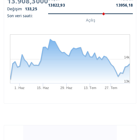
13.908,3000
13822,93
13956,18
Değişim
133,25
Son veri saati:
Açılış
14k
13k
1. Haz
15. Haz
29. Haz
13. Tem
27. Tem