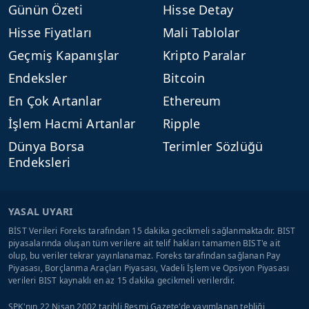
Günün Özeti
Hisse Detay
Hisse Fiyatları
Mali Tablolar
Geçmiş Kapanışlar
Kripto Paralar
Endeksler
Bitcoin
En Çok Artanlar
Ethereum
İşlem Hacmi Artanlar
Ripple
Dünya Borsa
Terimler Sözlüğü
Endeksleri
YASAL UYARI
BİST Verileri Foreks tarafından 15 dakika gecikmeli sağlanmaktadır. BIST
piyasalarında oluşan tüm verilere ait telif hakları tamamen BIST'e ait
olup, bu veriler tekrar yayınlanamaz. Foreks tarafından sağlanan Pay
Piyasası, Borçlanma Araçları Piyasası, Vadeli İşlem ve Opsiyon Piyasası
verileri BIST kaynaklı en az 15 dakika gecikmeli verilerdir.
SPK'nın 22 Nisan 2002 tarihli Resmi Gazete'de yayımlanan tebliği