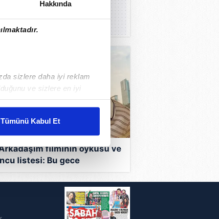
Hakkında
ılmaktadır.
ızda sizlere daha iyi reklam
duğunu ve sizlere en iyi
liyetlerimizi karşılamak
Tümünü Kabul Et
ar gösterilmeyecektir."
 Arkadaşım filminin öyküsü ve
çerezler kullanılmaktadır. Bu
ncu listesi: Bu gece
u hizmetlerinin sunulması
evizyonda! Hangi şehirde ve
i ve sizlere yönelik
zaman çekildi?
i
nılacaktır.
kin detaylı bilgi için Ayarlar
r