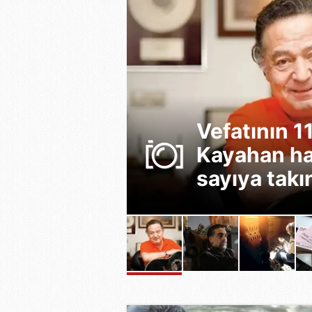
M! ŞOK
2-8
Vefatının 11
leri,masa,
Kayahan ha
talar
sayıya takın