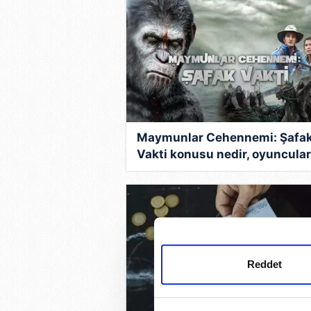
Maymunlar Cehennemi: Şafa
Vakti konusu nedir, oyuncular
kimler? Yabancı Sinema: Bu
akşam TV'de
Reddet