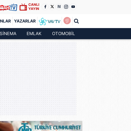
CANLI
YAYIN
ANLAR
YAZARLAR
SİNEMA
EMLAK
OTOMOBİL