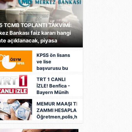
5 TCMB TOPLANTI TAKVİMİ:
ez Bankası faiz kararı hangi
hte açıklanacak, piyasa
A.B.İ.’nin Behram’ı Diren
entileri nasıl?
Polatoğulları bakın aslen nere
KPSS ön lisans
ve lise
Memleketi şaşırttı! Herkes
başvurusu bu
Diyarbakırlı sanıyor...
yıl var mı, ne
TRT 1 CANLI
zaman? 2025
İZLE! Benfica -
KPSS sınav
Bayern Münih
takvimi
maçı şifresiz
MEMUR MAAŞI TEMMUZ
TRT 1 canlı izle
ZAMMI HESAPLAMA:
linki!
Öğretmen,polis,hemşire,doktor..
En düşük memur maaşı ne kadar
olacak, taban maaş kaç TL?