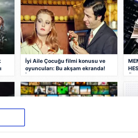
k
İyi Aile Çocuğu filmi konusu ve
ME
ı
oyuncuları: Bu akşam ekranda!
HE
İyi Aile Çocuğu hangi yıl, nerede
Öğr
çekildi?
Tem
maa