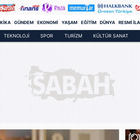
KIKA
GÜNDEM
EKONOMI
YAŞAM
EĞITIM
DÜNYA
RESMI İL
TEKNOLOJİ
SPOR
TURİZM
KÜLTÜR SANAT