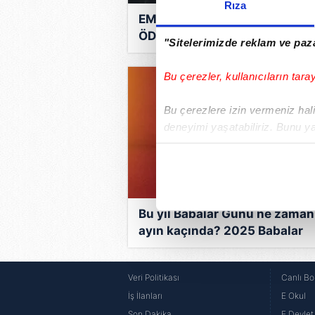
Rıza
EMEKLİ BAYRAM İKRAMİYESİ
ÖDEME TAKVİMİ: SSK (4A), B
"Sitelerimizde reklam ve paza
Kur (4B) ve Emekli Sandığı (4
emekli bayram ikramiyesi yatt
Bu çerezler, kullanıcıların tara
mı, ne zaman yatacak?
Bu çerezlere izin vermeniz halin
deneyimi yaşatabiliriz. Bunu y
içerikleri sunabilmek adına el
noktasında tek gelir kalemimiz 
Her halükârda, kullanıcılar, bu 
Bu yıl Babalar Günü ne zaman
Sizlere daha iyi bir hizmet sun
ayın kaçında? 2025 Babalar
çerezler vasıtasıyla çeşitli kiş
Günü için geri sayım başladı!
amacıyla kullanılmaktadır. Diğer
Veri Politikası
Canlı Bo
reklam/pazarlama faaliyetlerinin
İş İlanları
E Okul
Çerezlere ilişkin tercihlerinizi 
Son Dakika
E Devlet 