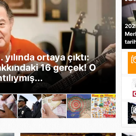
202
Merk
tari
bekl
. yılında ortaya çıktı:
kkındaki 16 gerçek! O
tılıymış...