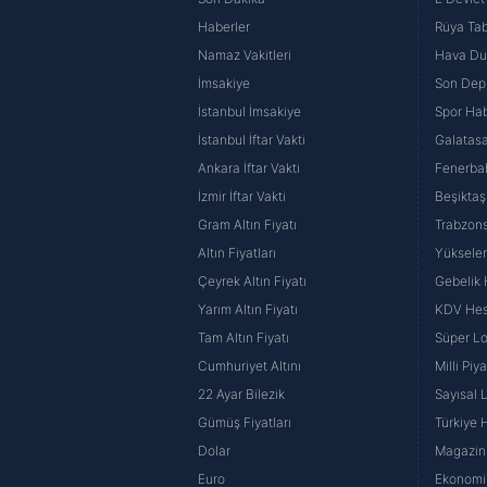
butonuna tıklayabilir,
Çerez Bi
Haberler
Rüya Tabi
Namaz Vakitleri
Hava D
6698 sayılı Kişisel Verilerin 
İmsakiye
Son Dep
mevzuata uygun olarak kullanılan
İstanbul İmsakiye
Spor Hab
İstanbul İftar Vakti
Galatasa
Ankara İftar Vakti
Fenerba
İzmir İftar Vakti
Beşiktaş
Gram Altın Fiyatı
Trabzons
Altın Fiyatları
Yüksele
Çeyrek Altın Fiyatı
Gebelik
Yarım Altın Fiyatı
KDV He
Tam Altın Fiyatı
Süper Lo
Cumhuriyet Altını
Milli Pi
22 Ayar Bilezik
Sayısal 
Gümüş Fiyatları
Türkiye H
Dolar
Magazin 
Euro
Ekonomi 