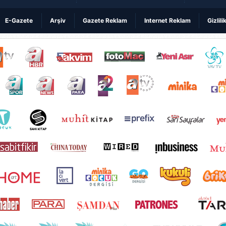
E-Gazete
Arşiv
Gazete Reklam
Internet Reklam
Gizlili