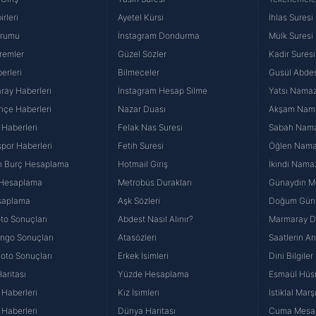
lgilendirme Metnimizi
ziyaret edebilirsiniz.
rleri
Ayetel Kürsi
İhlas Suresi
urumu
İnstagram Dondurma
Mülk Suresi
Korunması Kanunu uyarınca hazırlanmış Aydınlatma Metnimizi okum
remler
Güzel Sözler
Kadir Suresi
 çerezlerle ilgili bilgi almak için lütfen
tıklayınız
.
erleri
Bilmeceler
Gusül Abdes
ray Haberleri
İnstagram Hesap Silme
Yatsı Namazı
hçe Haberleri
Nazar Duası
Akşam Namaz
 Haberleri
Felak Nas Suresi
Sabah Namaz
por Haberleri
Fetih Suresi
Öğlen Namazı
n Burç Hesaplama
Hotmail Giriş
İkindi Namaz
 Hesaplama
Metrobüs Durakları
Günaydın Me
saplama
Aşk Sözleri
Doğum Günü
to Sonuçları
Abdest Nasıl Alınır?
Marmaray Du
yango Sonuçları
Atasözleri
Saatlerin A
Loto Sonuçları
Erkek İsimleri
Dini Bilgiler
aritası
Yüzde Hesaplama
Esmaül Hüs
Haberleri
Kız İsimleri
İstiklal Marş
Haberleri
Dünya Haritası
Cuma Mesaj