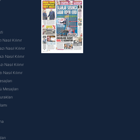
ak ve sitemizde ilgili
ti
 Nasıl Kılınır
ı Nasıl Kılınır
ı Nasıl Kılınır
 Nasıl Kılınır
ı Nasıl Kılınır
sajları
 Mesajları
rakları
nlamı
na
ı
ları