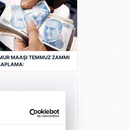
MUR MAAŞI TEMMUZ ZAMMI
SAPLAMA:
etmen,polis,hemşire, doktor...
muz 2025 en düşük memur
şı ne kadar olacak?