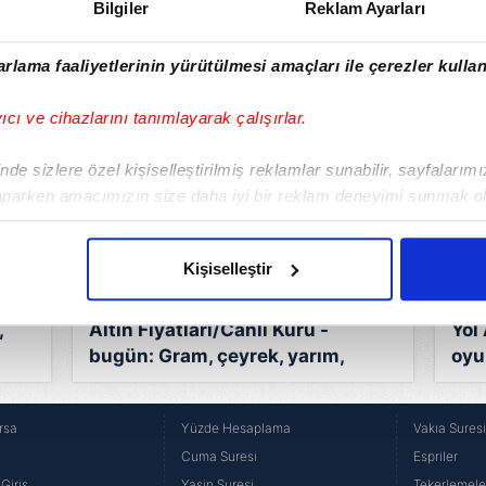
Bilgiler
Reklam Ayarları
Reyting sonuçları 27 Mayıs 2025:
ağ-
AB ve Total reyting listesine göre
rlama faaliyetlerinin yürütülmesi amaçları ile çerezler kullan
C)
dünün birincisi belli oldu!
ı
yıcı ve cihazlarını tanımlayarak çalışırlar.
de sizlere özel kişiselleştirilmiş reklamlar sunabilir, sayfalarım
aparken amacımızın size daha iyi bir reklam deneyimi sunmak ol
imizden gelen çabayı gösterdiğimizi ve bu noktada, reklamların ma
olduğunu sizlere hatırlatmak isteriz.
Kişiselleştir
çerezlere izin vermedikleri takdirde, kullanıcılara hedefli reklaml
,
Altın Fiyatları/Canlı Kuru -
Yol
abilmek için İnternet Sitemizde kendimize ve üçüncü kişilere ait 
bugün: Gram, çeyrek, yarım,
oyu
isel verileriniz işlenmekte olup gerekli olan çerezler bilgi toplum
Cumhuriyet, tam altın ve 22 ayar
tel
 çerezler, sitemizin daha işlevsel kılınması ve kişiselleştirilmes
bilezik ne kadar?
ne 
rsa
Yüzde Hesaplama
Vakıa Sures
 yapılması, amaçlarıyla sınırlı olarak açık rızanız dahilinde kulla
Cuma Suresi
Espriler
aşağıda yer alan panel vasıtasıyla belirleyebilirsiniz. Çerezlere iliş
Giriş
Yasin Suresi
Tekerlemele