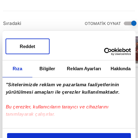
Sıradaki
OTOMATİK OYNAT
Ertuğrul
Doğan'dan
Reddet
santrfor
transferi
sözleri!
18:22
Rıza
Bilgiler
Reklam Ayarları
Hakkında
"Sitelerimizde reklam ve pazarlama faaliyetlerinin
yürütülmesi amaçları ile çerezler kullanılmaktadır.
Bu çerezler, kullanıcıların tarayıcı ve cihazlarını
tanımlayarak çalışırlar.
Bu çerezlere izin vermeniz halinde sizlere özel
kişiselleştirilmiş reklamlar sunabilir, sayfalarımızda sizlere