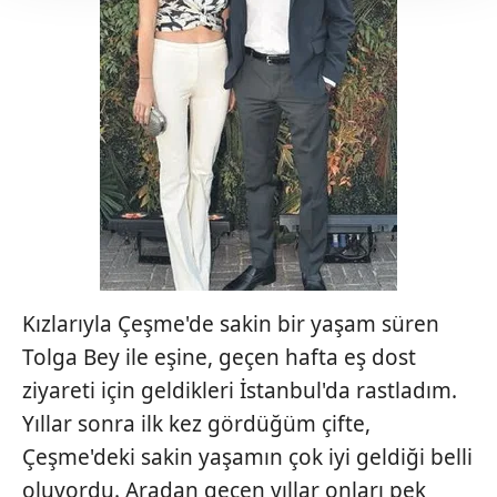
takdirde, kullanıcılara hedefli reklamlar
gösterilmeyecektir."
Sizlere daha iyi bir hizmet sunabilmek için İnternet
Sitemizde kendimize ve üçüncü kişilere ait çerezler
kullanılmaktadır. Bu çerezler vasıtasıyla çeşitli kişisel
verileriniz işlenmekte olup gerekli olan çerezler bilgi
toplumu hizmetlerinin sunulması amacıyla
kullanılmaktadır. Diğer çerezler, sitemizin daha işlevsel
kılınması ve kişiselleştirilmesi ve sizlere yönelik
reklam/pazarlama faaliyetlerinin yapılması, amaçlarıyla
sınırlı olarak açık rızanız dahilinde kullanılacaktır.
Kızlarıyla Çeşme'de sakin bir yaşam süren
Tolga Bey ile eşine, geçen hafta eş dost
Çerezlere ilişkin tercihlerinizi aşağıda yer alan panel
ziyareti için geldikleri İstanbul'da rastladım.
vasıtasıyla belirleyebilirsiniz. Çerezlere ilişkin detaylı bilgi
Yıllar sonra ilk kez gördüğüm çifte,
için Ayarlar butonuna tıklayabilir,
Çerez Bilgilendirme
Metnimizi
ziyaret edebilirsiniz.
Çeşme'deki sakin yaşamın çok iyi geldiği belli
oluyordu. Aradan geçen yıllar onları pek