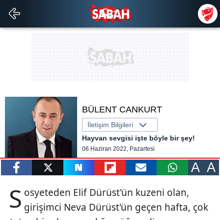
BÜLENT CANKURT
İletişim Bilgileri
Hayvan sevgisi işte böyle bir şey!
06 Haziran 2022, Pazartesi
A
A
paylaş
tweetle
paylaş
paylaş
paylaş
yazara
S
osyeteden Elif Dürüst'ün kuzeni olan,
gönder
girişimci Neva Dürüst'ün geçen hafta, çok