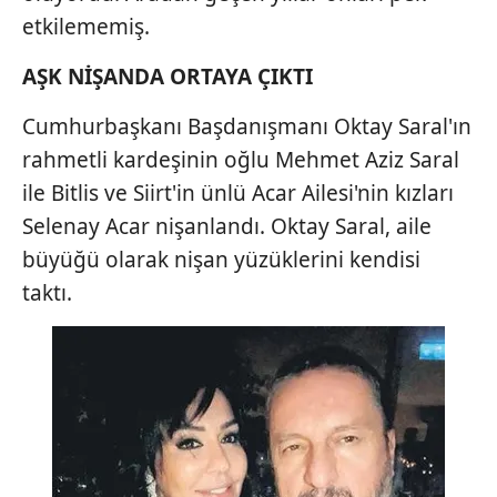
6698 sayılı Kişisel Verilerin Korunması Kanunu uyarınca
etkilememiş.
hazırlanmış Aydınlatma Metnimizi okumak ve sitemizde
ilgili mevzuata uygun olarak kullanılan çerezlerle ilgili bilgi
AŞK NİŞANDA ORTAYA ÇIKTI
almak için lütfen
tıklayınız
.
Cumhurbaşkanı Başdanışmanı Oktay Saral'ın
rahmetli kardeşinin oğlu Mehmet Aziz Saral
ile Bitlis ve Siirt'in ünlü Acar Ailesi'nin kızları
Selenay Acar nişanlandı. Oktay Saral, aile
büyüğü olarak nişan yüzüklerini kendisi
taktı.