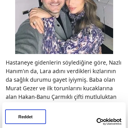
Hastaneye gidenlerin söylediğine göre, Nazlı
Hanım'ın da, Lara adını verdikleri kızlarının
da sağlık durumu gayet iyiymiş. Baba olan
Murat Gezer ve ilk torunlarını kucaklarına
alan Hakan-Banu Çarmıklı çifti mutluluktan
havalara uçuyormuş. Gezer çifti, kızlarını
sağlıkla büyütür inşallah.
Reddet
SAKİN YAŞAM YARAMIŞ