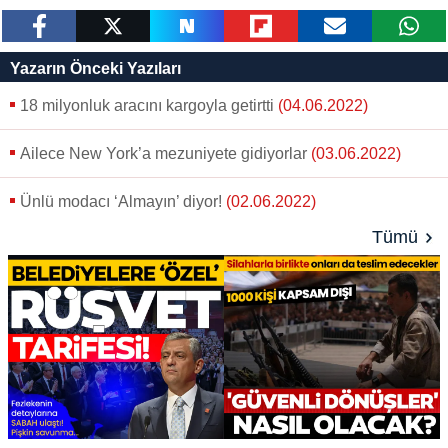
paylaş
tweetle
paylaş
paylaş
paylaş
yazara
Yazarın Önceki Yazıları
gönder
18 milyonluk aracını kargoyla getirtti
(04.06.2022)
Ailece New York’a mezuniyete gidiyorlar
(03.06.2022)
Ünlü modacı ‘Almayın’ diyor!
(02.06.2022)
Tümü