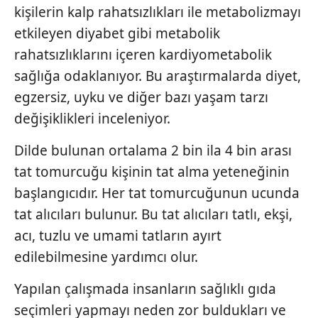
sınırlı olarak açık rızanız dahilinde kullanılacaktır.
kişilerin kalp rahatsızlıkları ile metabolizmayı
etkileyen diyabet gibi metabolik
Çerezlere ilişkin tercihlerinizi aşağıda yer alan panel
rahatsızlıklarını içeren kardiyometabolik
vasıtasıyla belirleyebilirsiniz. Çerezlere ilişkin detaylı bilgi
sağlığa odaklanıyor. Bu araştırmalarda diyet,
için Ayarlar butonuna tıklayabilir,
Çerez Bilgilendirme
Metnimizi
ziyaret edebilirsiniz.
egzersiz, uyku ve diğer bazı yaşam tarzı
değişiklikleri inceleniyor.
6698 sayılı Kişisel Verilerin Korunması Kanunu uyarınca
hazırlanmış Aydınlatma Metnimizi okumak ve sitemizde
Dilde bulunan ortalama 2 bin ila 4 bin arası
ilgili mevzuata uygun olarak kullanılan çerezlerle ilgili bilgi
tat tomurcuğu kişinin tat alma yeteneğinin
almak için lütfen
tıklayınız
.
başlangıcıdır. Her tat tomurcuğunun ucunda
tat alıcıları bulunur. Bu tat alıcıları tatlı, ekşi,
acı, tuzlu ve umami tatların ayırt
edilebilmesine yardımcı olur.
Yapılan çalışmada insanların sağlıklı gıda
seçimleri yapmayı neden zor buldukları ve