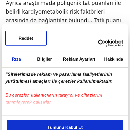
Ayrıca araştırmada poligenik tat puanları ile
belirli kardiyometabolik risk faktörleri
arasında da bağlantılar bulundu. Tatlı puanı
daha yüksek olan katılımcıların, tatlı puanı
daha düşük olanlara göre daha düşük
Reddet
trigliserit düzeylerine sahip olma eğiliminde
olduğu kaydedildi.
Rıza
Bilgiler
Reklam Ayarları
Hakkında
Bu araştırmanın ortaya çıkardığı bulgular,
"Sitelerimizde reklam ve pazarlama faaliyetlerinin
tatla ilgili genlerin gıda seçimlerini nasıl
yürütülmesi amaçları ile çerezler kullanılmaktadır.
etkilediğini daha anlaşılabilir hale getirebilir
ve gelecekte hastalara kişiselleştirilmiş
Bu çerezler, kullanıcıların tarayıcı ve cihazlarını
beslenme rehberliği sunulmasına yardımcı
tanımlayarak çalışırlar.
olabilir.
Bu çerezlere izin vermeniz halinde sizlere özel
kişiselleştirilmiş reklamlar sunabilir, sayfalarımızda sizlere
Tümünü Kabul Et
daha iyi reklam deneyimi yaşatabiliriz. Bunu yaparken