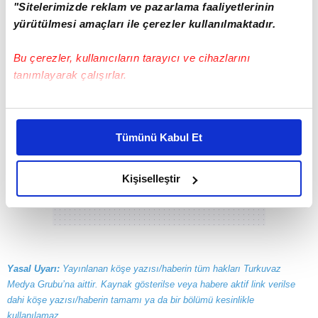
Yüce İslam Dinini, kaynağından öğrenmemiz
"Sitelerimizde reklam ve pazarlama faaliyetlerinin
gerek..
yürütülmesi amaçları ile çerezler kullanılmaktadır.
Bu çerezler, kullanıcıların tarayıcı ve cihazlarını
tanımlayarak çalışırlar.
Bu çerezlere izin vermeniz halinde sizlere özel
kişiselleştirilmiş reklamlar sunabilir, sayfalarımızda sizlere
Tümünü Kabul Et
daha iyi reklam deneyimi yaşatabiliriz. Bunu yaparken
amacımızın size daha iyi bir reklam deneyimi sunmak
olduğunu ve sizlere en iyi içerikleri sunabilmek adına
Kişiselleştir
elimizden gelen çabayı gösterdiğimizi ve bu noktada,
reklamların maliyetlerimizi karşılamak noktasında tek gelir
kalemimiz olduğunu sizlere hatırlatmak isteriz.
Her halükârda, kullanıcılar, bu çerezlere izin vermedikleri
Yasal Uyarı:
Yayınlanan köşe yazısı/haberin tüm hakları Turkuvaz
takdirde, kullanıcılara hedefli reklamlar
Medya Grubu’na aittir. Kaynak gösterilse veya habere aktif link verilse
gösterilmeyecektir."
dahi köşe yazısı/haberin tamamı ya da bir bölümü kesinlikle
kullanılamaz.