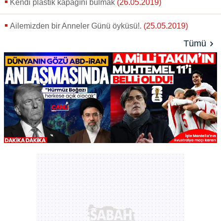
almak için lütfen
tıklayınız
.
Kendi plastik kapağını bulmak
(26.05.2019)
Ailemizden bir Anneler Günü öyküsü!.
(25.05.2019)
Tümü