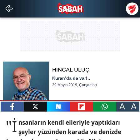
HINCAL ULUÇ
Kuran’da da var!..
29 Mayıs 2019, Çarşamba
A
A
paylaş
tweetle
paylaş
paylaş
paylaş
"İ
nsanların kendi elleriyle
yaptıkları
şeyler
yüzünden karada ve denizde