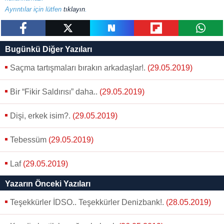
Sizlere daha iyi bir hizmet sunabilmek için İnternet
Ayrıntılar için lütfen
tıklayın
.
Sitemizde kendimize ve üçüncü kişilere ait çerezler
kullanılmaktadır. Bu çerezler vasıtasıyla çeşitli kişisel
paylaş
tweetle
paylaş
paylaş
paylaş
verileriniz işlenmekte olup gerekli olan çerezler bilgi
Bugünkü Diğer Yazıları
toplumu hizmetlerinin sunulması amacıyla
Saçma tartışmaları bırakın arkadaşlar!.
(29.05.2019)
kullanılmaktadır. Diğer çerezler, sitemizin daha işlevsel
kılınması ve kişiselleştirilmesi ve sizlere yönelik
Bir “Fikir Saldırısı” daha..
(29.05.2019)
reklam/pazarlama faaliyetlerinin yapılması, amaçlarıyla
sınırlı olarak açık rızanız dahilinde kullanılacaktır.
Dişi, erkek isim?.
(29.05.2019)
Çerezlere ilişkin tercihlerinizi aşağıda yer alan panel
Tebessüm
(29.05.2019)
vasıtasıyla belirleyebilirsiniz. Çerezlere ilişkin detaylı bilgi
için Ayarlar butonuna tıklayabilir,
Çerez Bilgilendirme
Laf
(29.05.2019)
Metnimizi
ziyaret edebilirsiniz.
Yazarın Önceki Yazıları
6698 sayılı Kişisel Verilerin Korunması Kanunu uyarınca
hazırlanmış Aydınlatma Metnimizi okumak ve sitemizde
Teşekkürler İDSO.. Teşekkürler Denizbank!.
(28.05.2019)
ilgili mevzuata uygun olarak kullanılan çerezlerle ilgili bilgi