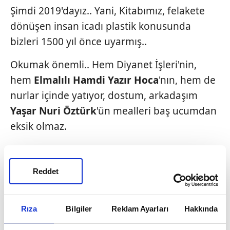
Şimdi 2019'dayız.. Yani, Kitabımız, felakete
dönüşen insan icadı plastik konusunda
bizleri 1500 yıl önce uyarmış..
Okumak önemli.. Hem Diyanet İşleri'nin,
hem
Elmalılı Hamdi Yazır
Hoca
'nın, hem de
nurlar içinde yatıyor, dostum, arkadaşım
Yaşar Nuri
Öztürk
'ün mealleri baş ucumdan
eksik olmaz.
Müftü torunu olunca..
Yeri düşünce karşılaştırarak okurum.
Reddet
Siz de bulun, okuyun Türkçe mealleri..
Rıza
Bilgiler
Reklam Ayarları
Hakkında
Okuyun, ailenize okutun.