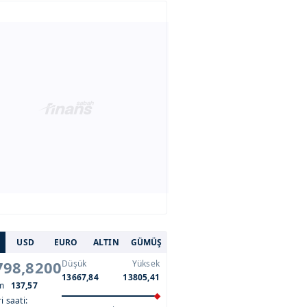
USD
EURO
ALTIN
GÜMÜŞ
798,8200
Düşük
Yüksek
13667,84
13805,41
im
137,57
i saati: