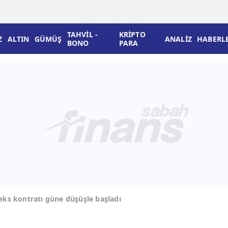
TAHVİL -
KRİPTO
Z
ALTIN
GÜMÜŞ
ANALİZ
HABERL
BONO
PARA
eks kontratı güne düşüşle başladı