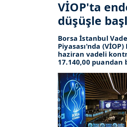
VİOP'ta end
düşüşle baş
Borsa İstanbul Vade
Piyasası'nda (VİOP)
haziran vadeli kont
17.140,00 puandan b