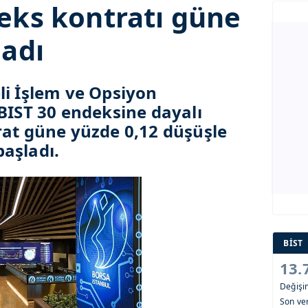
eks kontratı güne
ladı
li İşlem ve Opsiyon
 BIST 30 endeksine dayalı
rat güne yüzde 0,12 düşüşle
aşladı.
BİST
13.
Değiş
Son ver