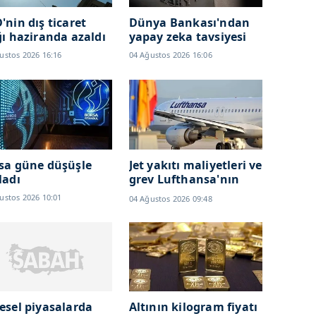
'nin dış ticaret
Dünya Bankası'ndan
ğı haziranda azaldı
yapay zeka tavsiyesi
ustos 2026 16:16
04 Ağustos 2026 16:06
sa güne düşüşle
Jet yakıtı maliyetleri ve
ladı
grev Lufthansa'nın
karlılığını düşürdü
ustos 2026 10:01
04 Ağustos 2026 09:48
esel piyasalarda
Altının kilogram fiyatı