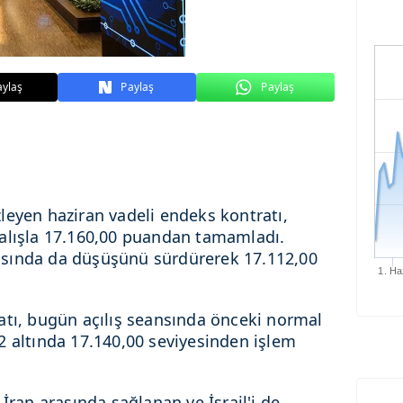
aylaş
Paylaş
Paylaş
 izleyen haziran vadeli endeks kontratı,
zalışla 17.160,00 puandan tamamladı.
sında da düşüşünü sürdürerek 17.112,00
1. Ha
atı, bugün açılış seansında önceki normal
2 altında 17.140,00 seviyesinden işlem
İran arasında sağlanan ve İsrail'i de