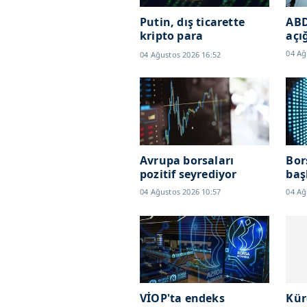
Putin, dış ticarette
ABD
kripto para
açı
kullanımına izin verdi
04 Ağ
04 Ağustos 2026 16:52
Avrupa borsaları
Bor
pozitif seyrediyor
baş
04 Ağustos 2026 10:57
04 Ağ
VİOP'ta endeks
Kür