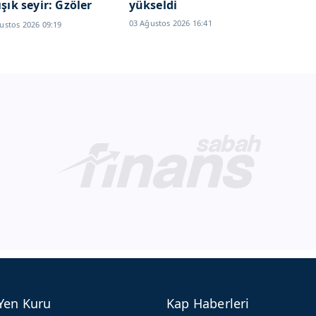
ışık seyir: Gzöler
yükseldi
ceX
03 Ağustos 2026 16:41
ustos 2026 09:19
ançosunda...
Yen Kuru
Kap Haberleri