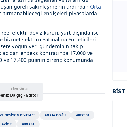
oluşan göreli sakinleşmenin ardından
Orta
n tırmanabileceği endişeleri piyasalarda
 reel efektif döviz kurun, yurt dışında ise
e hizmet sektörü Satınalma Yöneticileri
üzere yoğun veri gündeminin takip
ik açıdan endeks kontratında 17.000 ve
00 ve 17.400 puanın direnç konumunda
Haber Girişi
BİST 
eniz Dalgıç - Editör
VE OPSİYON PİYASASI
#ORTA DOĞU
#BIST 30
#VİOP
#BORSA