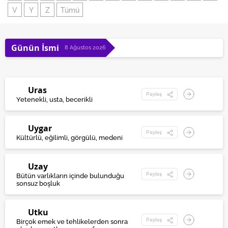
V
Y
Z
Tümü
Günün İsmi
8 Ağustos 2026
Uras
Paylaş
Yetenekli, usta, becerikli
Uygar
Paylaş
Kültürlü, eğilimli, görgülü, medeni
Uzay
Paylaş
Bütün varlıkların içinde bulunduğu
sonsuz boşluk
Utku
Paylaş
Birçok emek ve tehlikelerden sonra