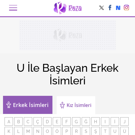
U İle Başlayan Erkek
İsimleri
Erkek İsimleri
Kız İsimleri
A
B
C
Ç
D
E
F
G
Ğ
H
I
İ
J
K
L
M
N
O
Ö
P
R
S
Ş
T
U
Ü