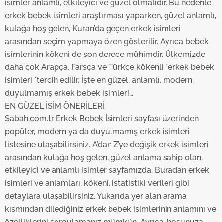
takdirde, kullanıcılara hedefli reklamlar
isimler anlamlı, etkileyici ve güzel olmalıdır. Bu nedenle
gösterilmeyecektir."
erkek bebek isimleri araştırması yaparken, güzel anlamlı,
kulağa hoş gelen, Kuran’da geçen erkek isimleri
Sizlere daha iyi bir hizmet sunabilmek için İnternet
arasından seçim yapmaya özen gösterilir. Ayrıca bebek
Sitemizde kendimize ve üçüncü kişilere ait çerezler
isimlerinin kökeni de son derece mühimdir. Ülkemizde
kullanılmaktadır. Bu çerezler vasıtasıyla çeşitli kişisel
daha çok Arapça, Farsça ve Türkçe kökenli *erkek bebek
verileriniz işlenmekte olup gerekli olan çerezler bilgi
isimleri *tercih edilir. İşte en güzel, anlamlı, modern,
toplumu hizmetlerinin sunulması amacıyla
duyulmamış erkek bebek isimleri…
kullanılmaktadır. Diğer çerezler, sitemizin daha işlevsel
EN GÜZEL İSİM ÖNERİLERİ
kılınması ve kişiselleştirilmesi ve sizlere yönelik
Sabah.com.tr Erkek Bebek İsimleri sayfası üzerinden
reklam/pazarlama faaliyetlerinin yapılması, amaçlarıyla
popüler, modern ya da duyulmamış erkek isimleri
sınırlı olarak açık rızanız dahilinde kullanılacaktır.
listesine ulaşabilirsiniz. A’dan Z’ye değişik erkek isimleri
Çerezlere ilişkin tercihlerinizi aşağıda yer alan panel
arasından kulağa hoş gelen, güzel anlama sahip olan,
vasıtasıyla belirleyebilirsiniz. Çerezlere ilişkin detaylı bilgi
etkileyici ve anlamlı isimler sayfamızda. Buradan erkek
için Ayarlar butonuna tıklayabilir,
Çerez Bilgilendirme
isimleri ve anlamları, kökeni, istatistiki verileri gibi
Metnimizi
ziyaret edebilirsiniz.
detaylara ulaşabilirsiniz. Yukarıda yer alan arama
kısmından dilediğiniz erkek bebek isimlerinin anlamını ve
6698 sayılı Kişisel Verilerin Korunması Kanunu uyarınca
özelliklerini sorgulamanız mümkün. Ayrıca, hoşunuza