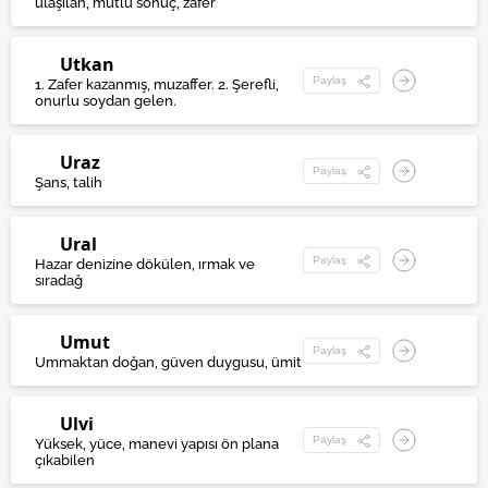
ulaşılan, mutlu sonuç, zafer
Utkan
Paylaş
1. Zafer kazanmış, muzaffer. 2. Şerefli,
onurlu soydan gelen.
Uraz
Paylaş
Şans, talih
Ural
Paylaş
Hazar denizine dökülen, ırmak ve
sıradağ
Umut
Paylaş
Ummaktan doğan, güven duygusu, ümit
Ulvi
Paylaş
Yüksek, yüce, manevi yapısı ön plana
çıkabilen