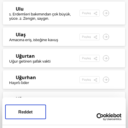
Ulu
Paylaş
1. Erdemleri bakımından çok büyük,
yüce. 2. Zengin, saygın.
Ulaş
Paylaş
Amacına eriş, isteğine kavuş
Uğurtan
Paylaş
Uğur getiren şafak vakti
Uğurhan
Paylaş
Hayırlı lider
Uğurcan
Paylaş
İyilikçi ve candan
Reddet
Uğuralp
Paylaş
Hayırlı yiğit