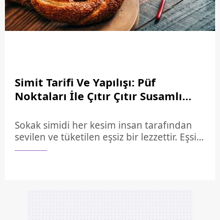
pide nasıl yapılır?
Simit Tarifi Ve Yapılışı: Püf
Noktaları İle Çıtır Çıtır Susamlı
Gevrek Simit Nasıl Yapılır,
Malzemeleri Neler?
Sokak simidi her kesim insan tarafından
sevilen ve tüketilen eşsiz bir lezzettir. Eşsiz
kokusu ve çıtır çıtır görüntüsüyle iştahımızı
açan simit tarifi sofralarımıza eşlik
etmektedir. Kahvaltı sofralarının
vazgeçilmezleri arasında yer alan simit
tarifini misafirleriniz için hazırlayabilirsiniz.
Un, su, maya ve tuzla yapılan simit tarifi
eşsiz lezzetiyle vazgeçilmeziniz olacak.