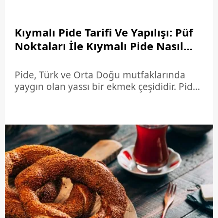
Kıymalı Pide Tarifi Ve Yapılışı: Püf
Noktaları İle Kıymalı Pide Nasıl
Yapılır, Malzemeleri Neler?
Pide, Türk ve Orta Doğu mutfaklarında
yaygın olan yassı bir ekmek çeşididir. Pide
tarifi kıymalı, patatesli, peynirli, pastırmalı
ve kavurmalı gibi birçok farklı çeşide
ayrılmaktadır. Pide tarifi denilince akla ilk
gelen lezzet kıymalı pide tarifidir. Eşsiz
lezzetiyle ve mis kokusuyla pide tarifi
sofranızdan hiç eksik olmayacak. Un, yağ,
kurumaya, şeker gibi malzemelerle
yapılan hamura kıyma, soğan, yeşilbiber
gibi malzemelerle iç harç hazırlanmaktadır.
Eşsiz lezzetiyle misafir sofralarında
başköşeye kurulacak pide tarifi: Kıymalı