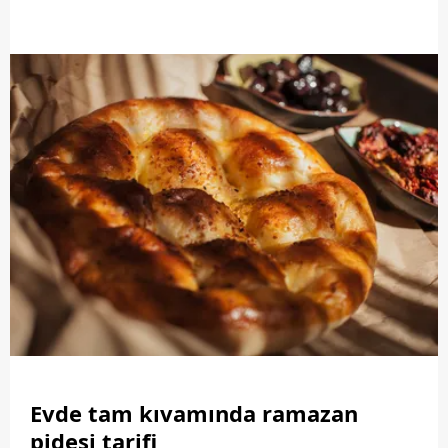
nar gibi kızaran süt helvasının eşsiz
aroması buluşuyor. İşte misafirleriniz için
sürprizlerle dolu bir deneyim sunacak,
hazırlaması kolay sunumu olay o tarifler…
Evde tam kıvamında ramazan
pidesi tarifi