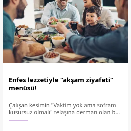
tokluk sürenizi de uzatacaktır. Özellikle
taze ekmeği sosuna banarak yemenin
keyfi, uykulu sahur vakitlerini bile bir
ziyafete dönüştürmeye yeter.
Enfes lezzetiyle "akşam ziyafeti"
menüsü!
Çalışan kesimin "Vaktim yok ama sofram
kusursuz olmalı" telaşına derman olan bu
özel reçetelerde; denizden gelen asalet,
kıymalı mantarın doyuruculuğu ve fırında