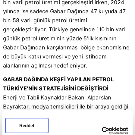
bin varil petrol üretimi gerçekleştirilirken, 2024
yılında ise sadece
Gabar
Dağında 47 kuyuda 47
bin 58 varil günlük petrol üretimi
gerçekleştiriliyor. Türkiye genelinde 110 bin varil
günlük petrol üretiminin yüzde 5'lik kısmının
Gabar Dağından karşılanması bölge ekonomisine
de büyük katkı vermesi ve yeni istihdam
alanlarının açılması hedefleniyor.
GABAR DAĞINDA KEŞFİ YAPILAN PETROL
TÜRKİYE'NİN STRATEJİSİNİ DEĞİŞTİRDİ
Enerji ve Tabii Kaynaklar Bakanı Alparslan
Bayraktar, medya temsilcileri ile bir araya geldiği
programda Oruç Reis Sismik Araştırma Gemisinin
Somali görevi, Karadeniz gazı ve Gabar
Reddet
petrolündeki son durum başta olmak üzere