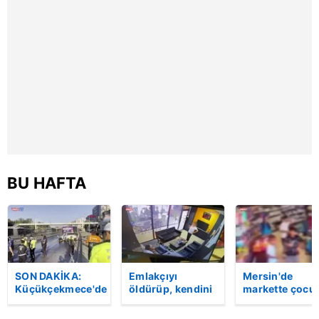
Üstüne de zarf
attım müdürüm
| Video
BU HAFTA
SON DAKİKA:
Emlakçıyı
Mersin'de
Küçükçekmece'de
öldürüp, kendini
markette çocu
korkunç kaza!
vurduğu olayın
darbeden
Otomobil, İETT
görüntüsü
şüpheli