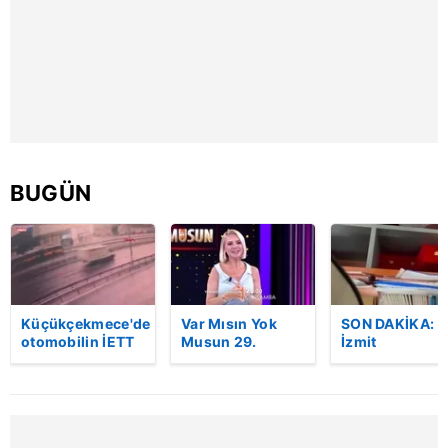
6698 sayılı Kişisel Verilerin Korunması Kanunu uyarınca
hazırlanmış Aydınlatma Metnimizi okumak ve sitemizde
ilgili mevzuata uygun olarak kullanılan çerezlerle ilgili bilgi
almak için lütfen
tıklayınız
.
BUGÜN
Küçükçekmece'de
Var Mısın Yok
SON DAKİKA:
otomobilin İETT
Musun 29.
İzmit
otobüsüne
Bölüm Fragmanı
Belediyesi’nde
çarptığı kaza
yayınlandı |
rüşvet anı
kamerada | Video
Video
kamerada: "Şu
araya
sıkıştırdım…