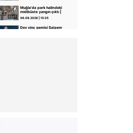
Video
Muğla'da park halindeki
midibüste yangın çıktı |
Video
02:07
06.08.2026 | 15:35
Dev vinç gemisi Saipem
7000' İstanbul Boğazı'ndan
geçti | Video
05:28
06.08.2026 | 14:22
Kağıthane'de sokak
ortasında dehşet
kamerada: Eski sevgilisi ile
03:12
06.08.2026 | 13:44
erkek arkadaşını silahla
vurdu! | Video
Şişli'de bir hırsız girdiği
evden klima ve televizyonu
böyle çaldı | Video
00:12
06.08.2026 | 13:32
Kars'ta 4 kişinin
yaralandığı kaza
kamerasında | Video
00:13
06.08.2026 | 12:06
Bahçelievler'de 4 katlı bina
çöktü! Binanın çökme anı
kamerada | Video
07:49
06.08.2026 | 11:20
‘Ay Grubu’na dev darbe:
İstanbul’da işyerlerini