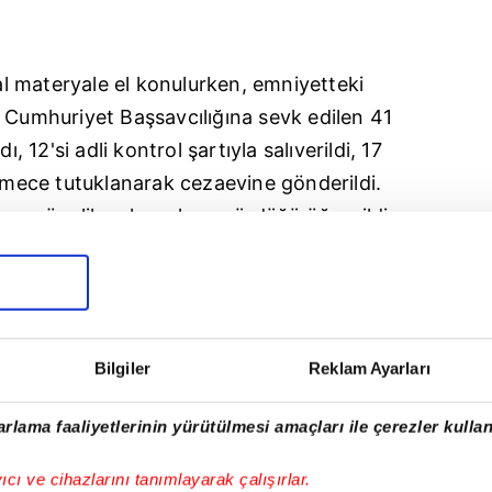
tal materyale el konulurken, emniyetteki
r Cumhuriyet Başsavcılığına sevk edilen 41
ı, 12'si adli kontrol şartıyla salıverildi, 17
kemece tutuklanarak cezaevine gönderildi.
ına yönelik çalışmaların sürdüğü öğrenildi.
Bilgiler
Reklam Ayarları
rlama faaliyetlerinin yürütülmesi amaçları ile çerezler kullan
yıcı ve cihazlarını tanımlayarak çalışırlar.