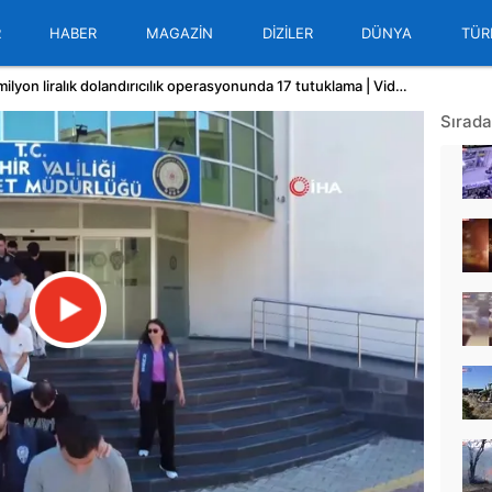
R
HABER
MAGAZİN
DİZİLER
DÜNYA
TÜR
Nevşehir merkezli 120 milyon liralık dolandırıcılık operasyonunda 17 tutuklama | Video
Sırada