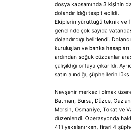
dosya kapsamında 3 kişinin dah
dolandırıldığı tespit edildi.
Ekiplerin yürüttüğü teknik ve f
genelinde çok sayıda vatandaş
dolandırdığı belirlendi. Doland
kuruluşları ve banka hesapları a
ardından soğuk cüzdanlar arası
çalışıldığı ortaya çıkarıldı. Ayr
satın alındığı, şüphelilerin lük
Nevşehir merkezli olmak üzere 
Batman, Bursa, Düzce, Gaziante
Mersin, Osmaniye, Tokat ve V
düzenlendi. Operasyonda hakk
41'i yakalanırken, firari 4 şüp