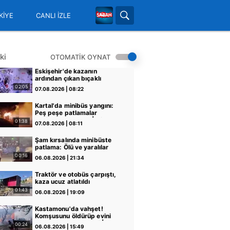
KİYE
CANLI İZLE
ki
OTOMATİK OYNAT
Eskişehir'de kazanın
ardından çıkan bıçaklı
kavga kameraya yansıdı: 2
02:05
07.08.2026 | 08:22
yaralı | Video
Kartal'da minibüs yangını:
Peş peşe patlamalar
paniğe neden oldu | Video
01:38
07.08.2026 | 08:11
Şam kırsalında minibüste
patlama: Ölü ve yaralılar
var
00:16
06.08.2026 | 21:34
Traktör ve otobüs çarpıştı,
kaza ucuz atlatıldı
01:43
06.08.2026 | 19:09
Kastamonu'da vahşet!
Komşusunu öldürüp evini
ve aracını ateşe verdi |
00:24
06.08.2026 | 15:49