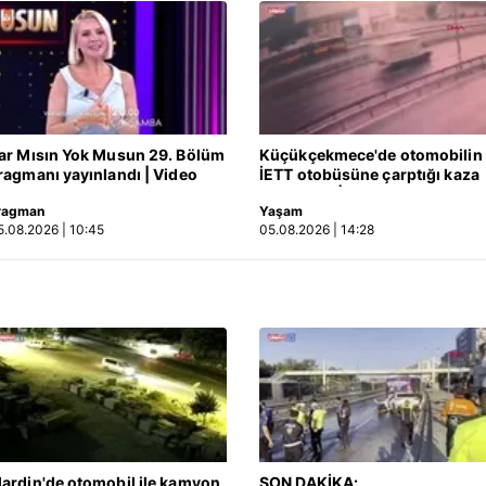
ar Mısın Yok Musun 29. Bölüm
Küçükçekmece'de otomobilin
ragmanı yayınlandı | Video
İETT otobüsüne çarptığı kaza
kamerada | Video
ragman
Yaşam
5.08.2026 | 10:45
05.08.2026 | 14:28
ardin'de otomobil ile kamyon
SON DAKİKA: