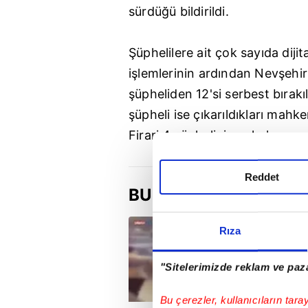
sürdüğü bildirildi.
Şüphelilere ait çok sayıda diji
işlemlerinin ardından Nevşehi
şüpheliden 12'si serbest bırakıld
şüpheli ise çıkarıldıkları mah
Firari 4 şüphelinin yakalanmas
Reddet
BUGÜN
Rıza
"Sitelerimizde reklam ve paza
Bu çerezler, kullanıcıların tara