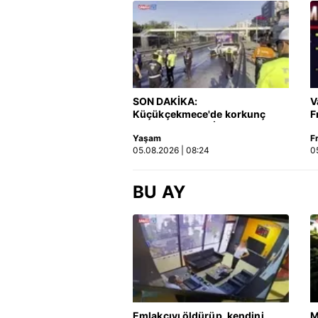
SON DAKİKA:
V
Küçükçekmece'de korkunç
F
kaza! Otomobil, İETT
Yaşam
F
otobüsüne çarptı: 3 kişi
05.08.2026 | 08:24
0
hayatını kaybetti | Video
BU AY
Emlakçıyı öldürüp, kendini
M