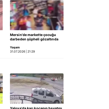
Mersin'de markette çocuğu
darbeden şüpheli gözaltında
Yaşam
31.07.2026 | 21:29
Yalova'da karı kocanın hayatını