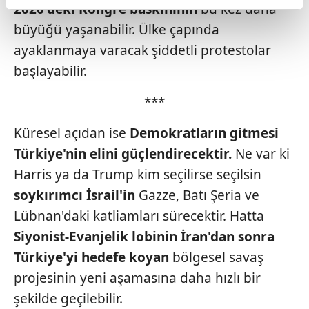
2020'deki Kongre baskınının
bu kez daha
reklamların maliyetlerimizi karşılamak noktasında tek gelir
büyüğü yaşanabilir. Ülke çapında
kalemimiz olduğunu sizlere hatırlatmak isteriz.
ayaklanmaya varacak şiddetli protestolar
Her halükârda, kullanıcılar, bu çerezlere izin vermedikleri
başlayabilir.
takdirde, kullanıcılara hedefli reklamlar
gösterilmeyecektir."
***
Sizlere daha iyi bir hizmet sunabilmek için İnternet
Küresel açıdan ise
Demokratların
gitmesi
Sitemizde kendimize ve üçüncü kişilere ait çerezler
Türkiye'nin elini güçlendi
recektir.
Ne var ki
kullanılmaktadır. Bu çerezler vasıtasıyla çeşitli kişisel
Harris ya da Trump
kim seçilirse seçilsin
verileriniz işlenmekte olup gerekli olan çerezler bilgi
soykırımcı İsrail'in
Gazze, Batı Şeria ve
toplumu hizmetlerinin sunulması amacıyla
kullanılmaktadır. Diğer çerezler, sitemizin daha işlevsel
Lübnan'daki katliamları
sürecektir. Hatta
kılınması ve kişiselleştirilmesi ve sizlere yönelik
Siyonist-Evanjelik
lobinin İran'dan sonra
reklam/pazarlama faaliyetlerinin yapılması, amaçlarıyla
Türkiye'yi
hedefe koyan
bölgesel savaş
sınırlı olarak açık rızanız dahilinde kullanılacaktır.
projesinin
yeni aşamasına daha hızlı bir
Çerezlere ilişkin tercihlerinizi aşağıda yer alan panel
şekilde geçilebilir.