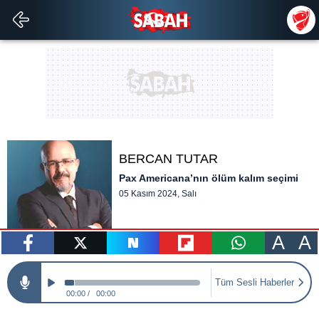
BERCAN TUTAR
Pax Americana’nın ölüm kalım seçimi
05 Kasım 2024, Salı
A
A
paylaş
tweetle
paylaş
paylaş
paylaş
Tüm Sesli Haberler
00:00
00:00