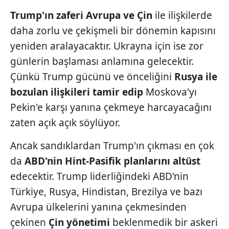
vasıtasıyla belirleyebilirsiniz. Çerezlere ilişkin detaylı bilgi
Trump'ın zaferi Avrupa ve Çin
ile ilişkilerde
için Ayarlar butonuna tıklayabilir,
Çerez Bilgilendirme
Metnimizi
ziyaret edebilirsiniz.
daha zorlu ve çekişmeli bir
dönemin kapısını
yeniden aralayacaktır.
Ukrayna için ise zor
6698 sayılı Kişisel Verilerin Korunması Kanunu uyarınca
günlerin başlaması
anlamına gelecektir.
hazırlanmış Aydınlatma Metnimizi okumak ve sitemizde
Çünkü Trump gücünü
ve önceliğini
Rusya ile
ilgili mevzuata uygun olarak kullanılan çerezlerle ilgili bilgi
almak için lütfen
tıklayınız
.
bozulan ilişki
leri
tamir edip
Moskova'yı
Pekin'e karşı
yanına çekmeye harcayacağını
zaten açık
açık söylüyor.
Ancak sandıklardan Trump'ın çıkması en çok
da
ABD'nin Hint-Pasifik planlarını
altüst
edecektir. Trump liderliğindeki ABD'nin
Türkiye, Rusya, Hindistan, Brezilya ve bazı
Avrupa ülkelerini yanına çekmesinden
çekinen
Çin yöneti
mi
beklenmedik bir askeri