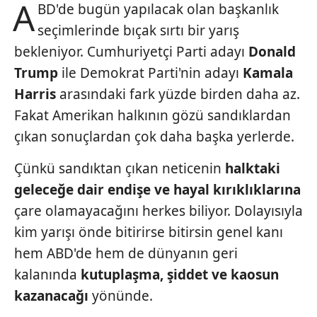
A
BD'de bugün yapılacak olan başkanlık
seçimlerinde bıçak sırtı bir yarış
bekleniyor. Cumhuriyetçi Parti adayı
Donald
Trump
ile Demokrat Parti'nin adayı
Kamala
Harris
arasındaki fark yüzde birden daha az.
Fakat Amerikan halkının gözü sandıklardan
çıkan sonuçlardan çok daha başka yerlerde.
Çünkü sandıktan çıkan neticenin
halk
taki
geleceğe dair endişe ve hayal
kırıklıklarına
çare olamayacağını herkes
biliyor. Dolayısıyla
kim yarışı önde bitirirse
bitirsin genel kanı
hem ABD'de hem
de dünyanın geri
kalanında
kutuplaşma,
şiddet ve kaosun
kazanacağı
yönünde.