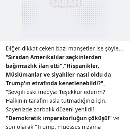
vasıtasıyla belirleyebilirsiniz. Çerezlere ilişkin detaylı bilgi
için Ayarlar butonuna tıklayabilir,
Çerez Bilgilendirme
Metnimizi
ziyaret edebilirsiniz.
6698 sayılı Kişisel Verilerin Korunması Kanunu uyarınca
hazırlanmış Aydınlatma Metnimizi okumak ve sitemizde
ilgili mevzuata uygun olarak kullanılan çerezlerle ilgili bilgi
Diğer dikkat çeken bazı manşetler ise şöyle…
almak için lütfen
tıklayınız
.
"
Sıradan Amerikalılar
seçkinlerden
bağımsızlık
ilan etti","Hispanikler,
Müslümanlar ve siyahiler
nasıl oldu da
Trump'ın
etrafında kenetlenebildi?",
"Sevgili eski medya: Teşekkür ederim?
Halkının tarafını asla tutmadığınız için.
Sayenizde zorbalık düzeni yenildi!
"Demokratik imparator
luğun
çöküşü!"
ve
son olarak "Trump, müesses nizama