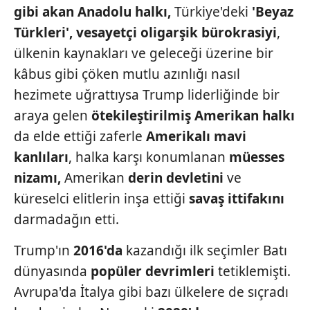
gibi
akan Anadolu halkı,
Türkiye'deki
'Beyaz
Türkleri', vesayetçi oligarşik
bürokrasiyi
,
ülkenin kaynakları
ve geleceği üzerine bir
kâbus gibi çöken mutlu azınlığı
nasıl
hezimete uğrattıysa Trump
liderliğinde bir
araya gelen
öte
kileştirilmiş
Amerikan
halkı
da elde ettiği zaferle
Amerikalı mavi
kanlıları
,
halka karşı konumlanan
mües
ses
nizamı,
Amerikan
derin
devletini
ve
küreselci elitlerin
inşa ettiği
savaş ittifakını
darmadağın
etti.
Trump'ın
2016'da
kazandığı ilk seçimler Batı
dünyasında
popüler devrimleri
tetiklemişti.
Avrupa'da İtalya gibi bazı ülkelere de sıçradı