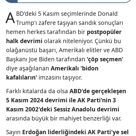
A
BD'deki 5 Kasım seçimlerinde Donald
Trump'ı zafere taşıyan sandık sonuçları
hemen herkes tarafından bir
postpopüler
halk devrimi
olarak niteleniyor. Çünkü bu
olağanüstü başarı, Amerikalı elitler ve ABD
Başkanı Joe Biden tarafından
'çöp seçmen'
diye aşağılanan
Amerikalı 'bidon
kafalıların'
imzasını taşıyor.
Farklı kıtalarda da olsa
ABD'de gerçekle
şen
5 Kasım 2024 devrimi
ile AK Parti'nin 3
Kasım
2002'deki Sessiz Anadolu
devrimi
arasında büyük bir mahiyet benzerliği var.
Sayın
Erdoğan liderliğindeki
AK Parti'ye sel