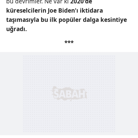
bu devrimler. Ne var ki
2020'de
küreselcilerin
Joe Biden'ı iktidara
taşımasıyla bu ilk popüler
dalga kesintiye
uğradı.
***