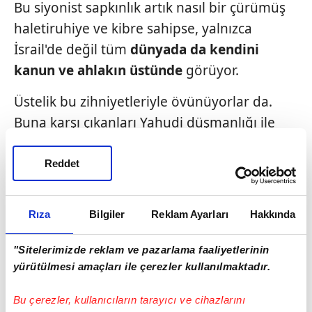
Bu siyonist sapkınlık artık nasıl bir çürümüş
haletiruhiye ve kibre sahipse, yalnızca
İsrail'de değil tüm
dünyada da kendini
kanun ve ahlakın üstün
de
görüyor.
Üstelik bu zihniyetleriyle övünüyorlar da.
Buna karşı çıkanları Yahudi düşmanlığı ile
yaftalıyorlar. Nitekim Hollandalıların
holiganlara dersini vermesi üzerine ayağa
Reddet
kalkan Yahudi lobileri ve siyonist rejim,
yerel
halkın kendini savunmasını
anti-semitist
Rıza
Bilgiler
Reklam Ayarları
Hakkında
saldırı
diye niteleyip
derin dehşete
kapıldıklarını dile getirdi.
"Sitelerimizde reklam ve pazarlama faaliyetlerinin
yürütülmesi amaçları ile çerezler kullanılmaktadır.
Oysa kendi alçak çıkarlarından başka hiçbir
sınırı ve insani değeri tanımayan siyonist
Bu çerezler, kullanıcıların tarayıcı ve cihazlarını