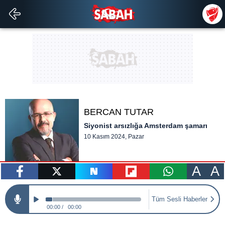
BERCAN TUTAR
Siyonist arsızlığa Amsterdam şamarı
10 Kasım 2024, Pazar
A
A
paylaş
tweetle
paylaş
paylaş
paylaş
Tüm Sesli Haberler
00:00
00:00