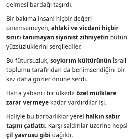
gelmesi bardağı
taşırdı.
Bir bakıma insani hiçbir değeri
önemsemeyen,
ahla
ki
ve vicdani hiçbir
sınırı
tanımayan siyonist zihniye
tin
bütün
yüzsüzlüklerini sergilediler.
Bu fütursuzluk,
soykırım
kültürünün
İsrail
toplumu tarafından
da benimsendiğini bir
kez
daha gözler önüne serdi.
Hatta yabancı bir ülkede
özel mülklere
zarar vermeye
kadar vardırdılar işi.
Haliyle bu barbarlıklar yerel
halkın sabır
taşını çatlattı.
Karşı saldırılar üzerine hepsi
çil yavrusu gibi
dağıldı.