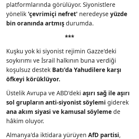
platformlarında görülüyor. Siyonistlere
toplumu hizmetlerinin sunulması amacıyla
kullanılmaktadır. Diğer çerezler, sitemizin daha işlevsel
yönelik
'çevrimiçi
nefret'
neredeyse
yüzde
kılınması ve kişiselleştirilmesi ve sizlere yönelik
bin oranında artmış
durumda.
reklam/pazarlama faaliyetlerinin yapılması, amaçlarıyla
sınırlı olarak açık rızanız dahilinde kullanılacaktır.
***
Çerezlere ilişkin tercihlerinizi aşağıda yer alan panel
Kuşku yok ki siyonist rejimin Gazze'deki
vasıtasıyla belirleyebilirsiniz. Çerezlere ilişkin detaylı bilgi
soykırımı ve İsrail halkının buna verdiği
için Ayarlar butonuna tıklayabilir,
Çerez Bilgilendirme
koşulsuz destek
Batı'da Yahudilere
karşı
Metnimizi
ziyaret edebilirsiniz.
öfkeyi körüklüyor.
6698 sayılı Kişisel Verilerin Korunması Kanunu uyarınca
Üstelik Avrupa ve ABD'deki
aşırı sağ ile aşırı
hazırlanmış Aydınlatma Metnimizi okumak ve sitemizde
sol
grupların anti-siyonist
söylemi
giderek
ilgili mevzuata uygun olarak kullanılan çerezlerle ilgili bilgi
almak için lütfen
tıklayınız
.
ana akım
siyasi ve kamusal söyleme
de
hâkim oluyor.
Almanya'da iktidara yürüyen
AfD partisi
,