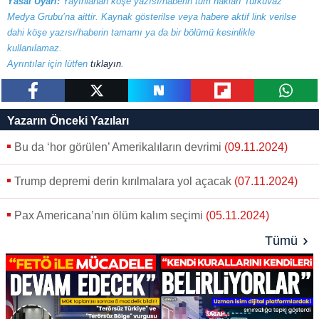
Yasal Uyarı:
Yayınlanan köşe yazısı/haberin tüm hakları Turkuvaz
Medya Grubu’na aittir. Kaynak gösterilse veya habere aktif link verilse
dahi köşe yazısı/haberin tamamı ya da bir bölümü kesinlikle
kullanılamaz.
Ayrıntılar için lütfen
tıklayın
.
paylaş
tweetle
paylaş
paylaş
paylaş
Yazarın Önceki Yazıları
Bu da ‘hor görülen’ Amerikalıların devrimi
(09.11.2024)
Trump depremi derin kırılmalara yol açacak
(07.11.2024)
Pax Americana’nın ölüm kalım seçimi
(05.11.2024)
Tümü