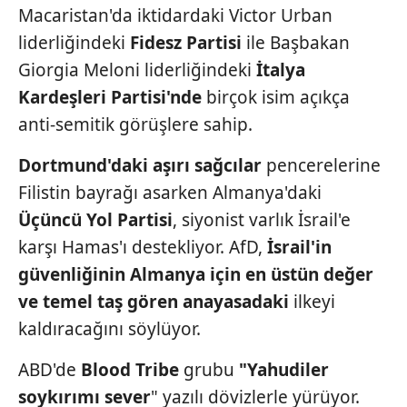
Macaristan'da iktidardaki Victor Urban
liderliğindeki
Fidesz Partisi
ile Başbakan
Giorgia Meloni liderliğindeki
İtalya
Kardeşleri
Partisi'nde
birçok isim açıkça
anti-semitik görüşlere sahip.
Dortmund'daki aşırı sağcılar
pencerelerine
Filistin bayrağı
asarken Almanya'daki
Üçüncü Yol Partisi
, siyonist
varlık İsrail'e
karşı Hamas'ı destekliyor.
AfD,
İsrail'in
güvenliğinin
Almanya için en üstün
değer
ve temel taş gören
anayasadaki
ilkeyi
kaldıracağını
söylüyor.
ABD'de
Blood Tribe
grubu
"Yahudiler
soykırımı
sever
" yazılı dövizlerle
yürüyor.