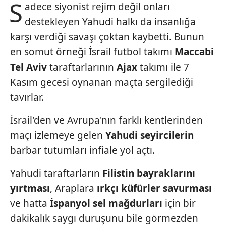
S
adece siyonist rejim değil onları
destekleyen Yahudi halkı da insanlığa
karşı verdiği savaşı çoktan kaybetti. Bunun
en somut örneği İsrail futbol takımı
Maccabi
Tel Aviv
taraftarlarının
Ajax
takımı ile 7
Kasım gecesi oynanan maçta sergilediği
tavırlar.
İsrail'den ve Avrupa'nın farklı kentlerinden
maçı izlemeye gelen
Yahudi seyircilerin
barbar tutumları infiale yol açtı.
Yahudi taraftarların
Filistin
bayraklarını
yırtması
,
Araplara
ırkçı küfürler
savurması
ve hatta
İspanyol sel mağdurları
için bir
dakikalık saygı duruşunu
bile görmezden