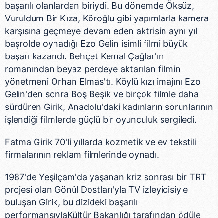
başarılı olanlardan biriydi. Bu dönemde Öksüz,
Vuruldum Bir Kıza, Köroğlu gibi yapımlarla kamera
karşısına geçmeye devam eden aktrisin aynı yıl
başrolde oynadığı Ezo Gelin isimli filmi büyük
başarı kazandı. Behçet Kemal Çağlar'ın
romanından beyaz perdeye aktarılan filmin
yönetmeni Orhan Elmas'tı. Köylü kızı imajını Ezo
Gelin'den sonra Boş Beşik ve birçok filmle daha
sürdüren Girik, Anadolu'daki kadınların sorunlarının
işlendiği filmlerde güçlü bir oyunculuk sergiledi.
Fatma Girik 70'li yıllarda kozmetik ve ev tekstili
firmalarının reklam filmlerinde oynadı.
1987'de Yeşilçam'da yaşanan kriz sonrası bir TRT
projesi olan Gönül Dostları'yla TV izleyicisiyle
buluşan Girik, bu dizideki başarılı
performansıylaKültür Bakanlığı tarafından ödüle