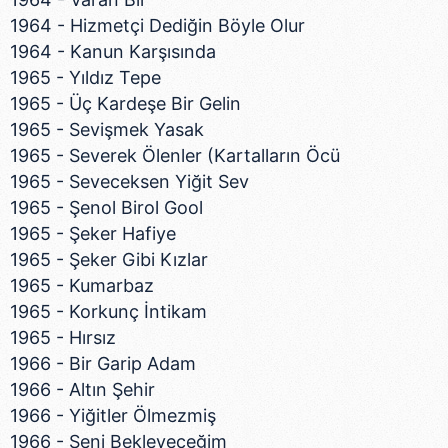
verileriniz işlenmekte olup gerekli olan çerezler bilgi
1964 - Hizmetçi Dediğin Böyle Olur
toplumu hizmetlerinin sunulması amacıyla
1964 - Kanun Karşısında
kullanılmaktadır. Diğer çerezler, sitemizin daha işlevsel
1965 - Yıldız Tepe
kılınması ve kişiselleştirilmesi ve sizlere yönelik
1965 - Üç Kardeşe Bir Gelin
reklam/pazarlama faaliyetlerinin yapılması, amaçlarıyla
1965 - Sevişmek Yasak
sınırlı olarak açık rızanız dahilinde kullanılacaktır.
1965 - Severek Ölenler (Kartalların Öcü
1965 - Seveceksen Yiğit Sev
Çerezlere ilişkin tercihlerinizi aşağıda yer alan panel
1965 - Şenol Birol Gool
vasıtasıyla belirleyebilirsiniz. Çerezlere ilişkin detaylı bilgi
1965 - Şeker Hafiye
için Ayarlar butonuna tıklayabilir,
Çerez Bilgilendirme
1965 - Şeker Gibi Kızlar
Metnimizi
ziyaret edebilirsiniz.
1965 - Kumarbaz
6698 sayılı Kişisel Verilerin Korunması Kanunu uyarınca
1965 - Korkunç İntikam
hazırlanmış Aydınlatma Metnimizi okumak ve sitemizde
1965 - Hırsız
ilgili mevzuata uygun olarak kullanılan çerezlerle ilgili bilgi
1966 - Bir Garip Adam
almak için lütfen
tıklayınız
.
1966 - Altın Şehir
1966 - Yiğitler Ölmezmiş
1966 - Seni Bekleyeceğim