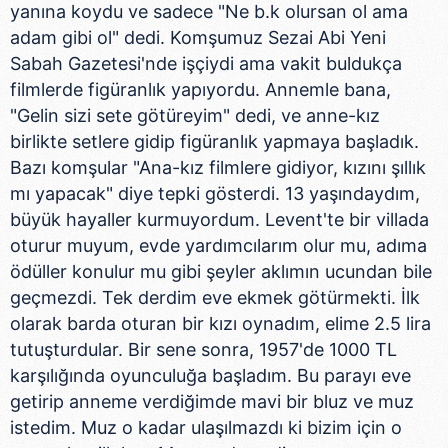
yanına koydu ve sadece "Ne b.k olursan ol ama
adam gibi ol" dedi. Komşumuz Sezai Abi Yeni
Sabah Gazetesi'nde işçiydi ama vakit buldukça
filmlerde figüranlık yapıyordu. Annemle bana,
"Gelin sizi sete götüreyim" dedi, ve anne-kız
birlikte setlere gidip figüranlık yapmaya başladık.
Bazı komşular "Ana-kız filmlere gidiyor, kızını şıllık
mı yapacak" diye tepki gösterdi. 13 yaşındaydım,
büyük hayaller kurmuyordum. Levent'te bir villada
oturur muyum, evde yardımcılarım olur mu, adıma
ödüller konulur mu gibi şeyler aklımın ucundan bile
geçmezdi. Tek derdim eve ekmek götürmekti. İlk
olarak barda oturan bir kızı oynadım, elime 2.5 lira
tutuşturdular. Bir sene sonra, 1957'de 1000 TL
karşılığında oyunculuğa başladım. Bu parayı eve
getirip anneme verdiğimde mavi bir bluz ve muz
istedim. Muz o kadar ulaşılmazdı ki bizim için o