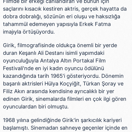
Filmde bir erkeği canlandıran ve bunun için
saçlarını kısacık kestiren aktris, gerçek hayatta da
dobra dobralığı, sözünün eri oluşu ve haksızlığa
tahammül edemeyen yapısıyla Erkek Fatma
imajıyla örtüşüyordu.
Girik, filmografisinde oldukça önemli bir yerde
duran Keşanlı Ali Destanı isimli yapımdaki
oyunculuğuyla Antalya Altın Portakal Film
Festivali'nde en iyi kadın oyuncu ödülünü
kazandığında tarih 1965'i gösteriyordu. Dönemin
başarılı aktrisleri Hülya Koçyiğit, Türkan Şoray ve
Filiz Akın arasında kendisine ayrıcalıklı bir yer
edinen Girik, sinemalarda filmleri en çok ilgi gören
oyunculardan biri olmuştu.
1968 yılına gelindiğinde Girik'in şarkıcılık kariyeri
başlamıştı. Sinemadan sahneye geçenler içinde en