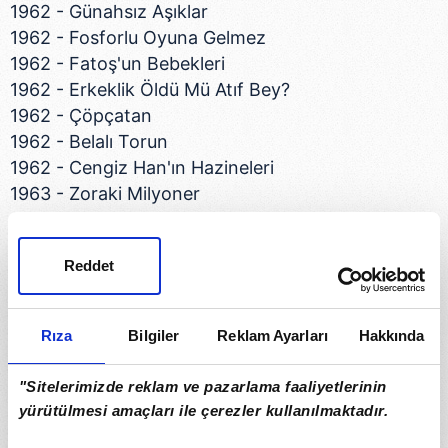
1962 - Günahsız Aşıklar
1962 - Fosforlu Oyuna Gelmez
1962 - Fatoş'un Bebekleri
1962 - Erkeklik Öldü Mü Atıf Bey?
1962 - Çöpçatan
1962 - Belalı Torun
1962 - Cengiz Han'ın Hazineleri
1963 - Zoraki Milyoner
1963 - Zifaf Gecesi
1963 - Yavaş Gel Güzelim
Reddet
1963 - Yaralı Aslan
1963 - Katır Tırnağı
1963 - Hop dedik
Rıza
Bilgiler
Reklam Ayarları
Hakkında
1963 - Bulunmaz Uşak
1963 - Bir Hizmetçi Kızın Hatıra Defteri
"Sitelerimizde reklam ve pazarlama faaliyetlerinin
1963 - Bire On Vardı
yürütülmesi amaçları ile çerezler kullanılmaktadır.
1963 - Bazıları Dayak Sever