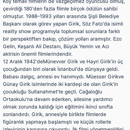
Köy temalı filmlerin de vazgeçilmez oyuncusu olmuş,
çevirdiği 180'den fazla filmle birçok ödülün sahibi
olmuştur. 1988–1993 yılları arasında Şişli Belediye
Başkanı olarak görev yapan Girik, Söz Fato'da isimli
reality show programıyla toplumsal sorunlara farklı
bir perspektiften bakıp, çözüm yolları aramıştır. Ezo
Gelin, Keşanlı Ali Destanı, Büyük Yemin ve Acı
aktrisin önemli filmlerindendir.
12 Aralık 1942'deMünevver Girik ve Hayri Girik'in üç
çocuğundan biri olarak İstanbul'da dünyaya geldi.
Babası dalgıç, annesi ev hanımıydı. Müesser Girikve
Günay Girik isimlerinde iki kardeşi de olan Girik'in
çocukluğu Sultanahmet'te geçti. Cağaloğlu
Ortaokulu'na devam ederken, ailesine yardımcı
olmak zorunda kaldığı için eğitimini ikinci sınıfta
sonlandırdı. Girik, annesiyle birlikte filmlerde
figüranlık yapmaya başlamıştı ve küçük rollerle
izleyicinin karşısına çıkıyordu. İlk filmi yönetmenliğini