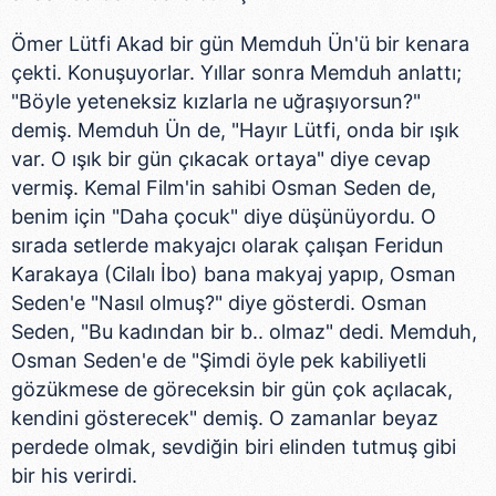
Ömer Lütfi Akad bir gün Memduh Ün'ü bir kenara
çekti. Konuşuyorlar. Yıllar sonra Memduh anlattı;
"Böyle yeteneksiz kızlarla ne uğraşıyorsun?"
demiş. Memduh Ün de, "Hayır Lütfi, onda bir ışık
var. O ışık bir gün çıkacak ortaya" diye cevap
vermiş. Kemal Film'in sahibi Osman Seden de,
benim için "Daha çocuk" diye düşünüyordu. O
sırada setlerde makyajcı olarak çalışan Feridun
Karakaya (Cilalı İbo) bana makyaj yapıp, Osman
Seden'e "Nasıl olmuş?" diye gösterdi. Osman
Seden, "Bu kadından bir b.. olmaz" dedi. Memduh,
Osman Seden'e de "Şimdi öyle pek kabiliyetli
gözükmese de göreceksin bir gün çok açılacak,
kendini gösterecek" demiş. O zamanlar beyaz
perdede olmak, sevdiğin biri elinden tutmuş gibi
bir his verirdi.