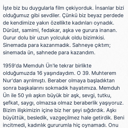
İşte biz bu duygularla film çekiyorduk. İnsanlar bizi
olduğumuz gibi sevdiler. Çünkü biz beyaz perdede
de kendimize yakın özellikte kadınları oynadık.
Dürüst, samimi, fedakar, aşka ve gurura inanan.
Gurur dolu bir uzun yolculuk oldu bizimkisi.
Sinemada para kazanmadık. Sahneye çıktım;
sinemada ün, sahnede para kazandım.
1959'da Memduh Ün'le tekrar birlikte
olduğumuzda 16 yaşındaydım. O 39. Muhterem
Nur'dan ayrılmıştı. Beraber olmaya başladıktan
sonra başkalarını sokmadık hayatımıza. Memduh
Ün ile 50 yılı aşkın büyük bir aşk, sevgi, tutku,
şefkat, saygı, olmazsa olmaz beraberlik yaşıyoruz.
Bizim ilişkimizin içine biz her şeyi sığdırdık. Aşkı
büyüttük, besledik, vazgeçilmez hale getirdik. Beni
incitmedi, kadınlık gururumla hiç oynamadı. Onu