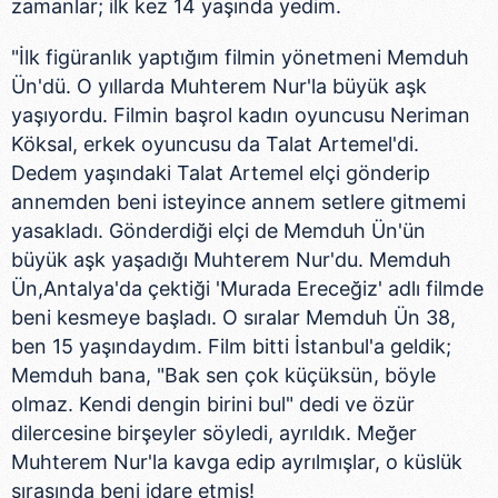
zamanlar; ilk kez 14 yaşında yedim.
"İlk figüranlık yaptığım filmin yönetmeni Memduh
Ün'dü. O yıllarda Muhterem Nur'la büyük aşk
yaşıyordu. Filmin başrol kadın oyuncusu Neriman
Köksal, erkek oyuncusu da Talat Artemel'di.
Dedem yaşındaki Talat Artemel elçi gönderip
annemden beni isteyince annem setlere gitmemi
yasakladı. Gönderdiği elçi de Memduh Ün'ün
büyük aşk yaşadığı Muhterem Nur'du. Memduh
Ün,Antalya'da çektiği 'Murada Ereceğiz' adlı filmde
beni kesmeye başladı. O sıralar Memduh Ün 38,
ben 15 yaşındaydım. Film bitti İstanbul'a geldik;
Memduh bana, "Bak sen çok küçüksün, böyle
olmaz. Kendi dengin birini bul" dedi ve özür
dilercesine birşeyler söyledi, ayrıldık. Meğer
Muhterem Nur'la kavga edip ayrılmışlar, o küslük
sırasında beni idare etmiş!