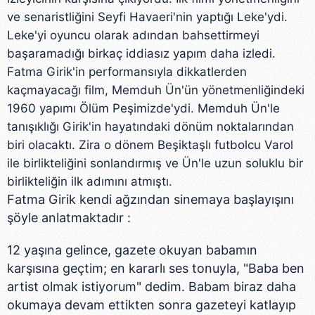
ve senaristliğini Seyfi Havaeri'nin yaptığı Leke'ydi.
Leke'yi oyuncu olarak adından bahsettirmeyi
başaramadığı birkaç iddiasız yapım daha izledi.
Fatma Girik'in performansıyla dikkatlerden
kaçmayacağı film, Memduh Ün'ün yönetmenliğindeki
1960 yapımı Ölüm Peşimizde'ydi. Memduh Ün'le
tanışıklığı Girik'in hayatındaki dönüm noktalarından
biri olacaktı. Zira o dönem Beşiktaşlı futbolcu Varol
ile birlikteliğini sonlandırmış ve Ün'le uzun soluklu bir
birlikteliğin ilk adımını atmıştı.
Fatma Girik kendi ağzından sinemaya başlayışını
şöyle anlatmaktadır :
12 yaşına gelince, gazete okuyan babamın
karşısına geçtim; en kararlı ses tonuyla, "Baba ben
artist olmak istiyorum" dedim. Babam biraz daha
okumaya devam ettikten sonra gazeteyi katlayıp