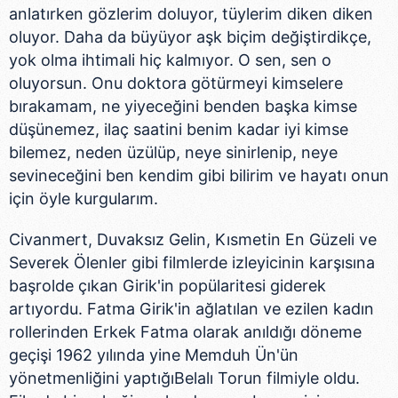
anlatırken gözlerim doluyor, tüylerim diken diken
oluyor. Daha da büyüyor aşk biçim değiştirdikçe,
yok olma ihtimali hiç kalmıyor. O sen, sen o
oluyorsun. Onu doktora götürmeyi kimselere
bırakamam, ne yiyeceğini benden başka kimse
düşünemez, ilaç saatini benim kadar iyi kimse
bilemez, neden üzülüp, neye sinirlenip, neye
sevineceğini ben kendim gibi bilirim ve hayatı onun
için öyle kurgularım.
Civanmert, Duvaksız Gelin, Kısmetin En Güzeli ve
Severek Ölenler gibi filmlerde izleyicinin karşısına
başrolde çıkan Girik'in popülaritesi giderek
artıyordu. Fatma Girik'in ağlatılan ve ezilen kadın
rollerinden Erkek Fatma olarak anıldığı döneme
geçişi 1962 yılında yine Memduh Ün'ün
yönetmenliğini yaptığıBelalı Torun filmiyle oldu.