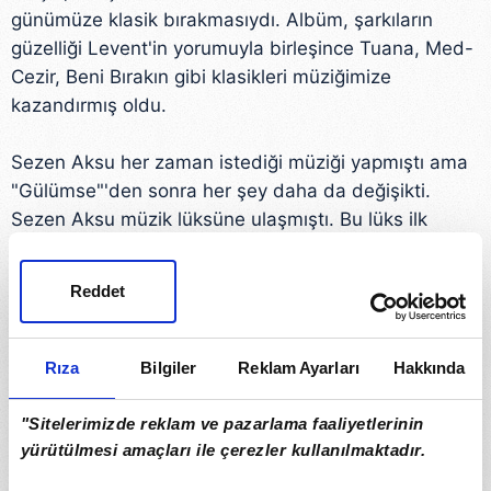
günümüze klasik bırakmasıydı. Albüm, şarkıların
güzelliği Levent'in yorumuyla birleşince Tuana, Med-
Cezir, Beni Bırakın gibi klasikleri müziğimize
kazandırmış oldu.
Sezen Aksu her zaman istediği müziği yapmıştı ama
"Gülümse"'den sonra her şey daha da değişikti.
Sezen Aksu müzik lüksüne ulaşmıştı. Bu lüks ilk
meyvesini 1993 yılında verdi. Sezen, "Deli Kızın
Türküsü" ile çıktı karşımıza. Sezen Aksu'nun alışılmış
Reddet
tarzında olmayan bu albüm, kapağına kadar
değişikti. Sezen Aksu kitlesini seçmişti ve artık onlara
müzik ziyafeti çekiyordu. Bu farklı albümde
Rıza
Bilgiler
Reklam Ayarları
Hakkında
"Küçüğüm" ve "Masum Değiliz" ilk hit olan parçalardı.
Bu albümün bir özelliği ve bir değişikliği daha müzik
"Sitelerimizde reklam ve pazarlama faaliyetlerinin
direktörünün Uzay Heparı olmasıydı.
yürütülmesi amaçları ile çerezler kullanılmaktadır.