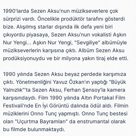
1990'larda Sezen Aksu'nun müzikseverlere çok
sürprizi vardı. Öncelikle prodüktör tarafını gösterdi
bize. Alışılmış starlar dışında ilk defa yeni biri
çıkıyordu piyasaya, Sezen Aksu'nun vokalisti Aşkın
Nur Yengi... Aşkın Nur Yengi, "Sevgiliye" albümüyle
müzikseverlerin karşısına çıktı. Albüm Sezen Aksu
prodüksiyonuydu ve bir milyona yakın tiraj elde etti.
1990 yılında Sezen Aksu beyaz perdede karşımıza
çıktı. Yönetmenliğini Yavuz Özkan'ın yaptığı "Büyük
Yalnızlık"'ta Sezen Aksu, Ferhan Şensoy'la kamera
karşısındaydı. Film 1990 yılında Altın Portakal Film
Festivali'nde En İyi Görüntü dalında ödül aldı. Filmin
müziklerini Onno Tunç yapmıştı. Onno Tunç bestesi
olan "Uçurtma Bayramları" da enstrumantal olarak
bu filmde bulunmaktaydı.