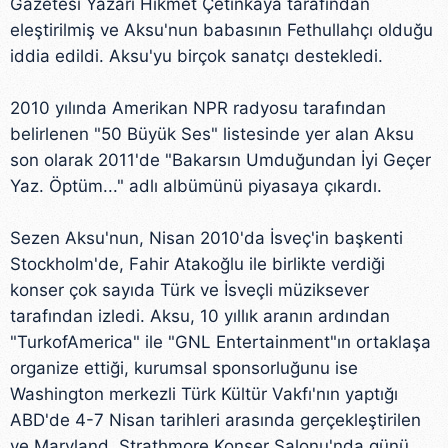
Gazetesi Yazarı Hikmet Çetinkaya tarafından
eleştirilmiş ve Aksu'nun babasının Fethullahçı olduğu
iddia edildi. Aksu'yu birçok sanatçı destekledi.
2010 yılında Amerikan NPR radyosu tarafından
belirlenen "50 Büyük Ses" listesinde yer alan Aksu
son olarak 2011'de "Bakarsın Umduğundan İyi Geçer
Yaz. Öptüm..." adlı albümünü piyasaya çıkardı.
Sezen Aksu'nun, Nisan 2010'da İsveç'in başkenti
Stockholm'de, Fahir Atakoğlu ile birlikte verdiği
konser çok sayıda Türk ve İsveçli müziksever
tarafından izledi. Aksu, 10 yıllık aranın ardından
"TurkofAmerica" ile "GNL Entertainment"ın ortaklaşa
organize ettiği, kurumsal sponsorluğunu ise
Washington merkezli Türk Kültür Vakfı'nın yaptığı
ABD'de 4-7 Nisan tarihleri arasında gerçekleştirilen
ve Maryland, Strathmore Konser Salonu'nda günü,