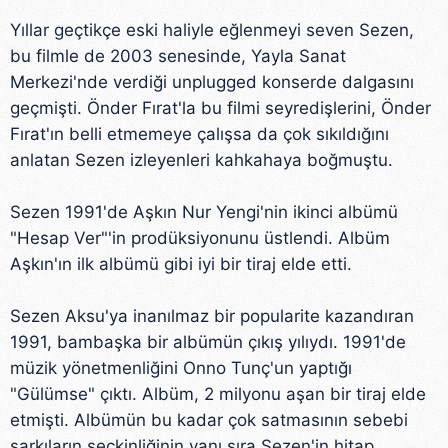
Yıllar geçtikçe eski haliyle eğlenmeyi seven Sezen,
bu filmle de 2003 senesinde, Yayla Sanat
Merkezi'nde verdiği unplugged konserde dalgasını
geçmişti. Önder Fırat'la bu filmi seyredişlerini, Önder
Fırat'ın belli etmemeye çalışsa da çok sıkıldığını
anlatan Sezen izleyenleri kahkahaya boğmuştu.
Sezen 1991'de Aşkın Nur Yengi'nin ikinci albümü
"Hesap Ver"'in prodüksiyonunu üstlendi. Albüm
Aşkın'ın ilk albümü gibi iyi bir tiraj elde etti.
Sezen Aksu'ya inanılmaz bir popularite kazandıran
1991, bambaşka bir albümün çıkış yılıydı. 1991'de
müzik yönetmenliğini Onno Tunç'un yaptığı
"Gülümse" çıktı. Albüm, 2 milyonu aşan bir tiraj elde
etmişti. Albümün bu kadar çok satmasının sebebi
şarkıların seçkinliğinin yanı sıra Sezen'in hitap