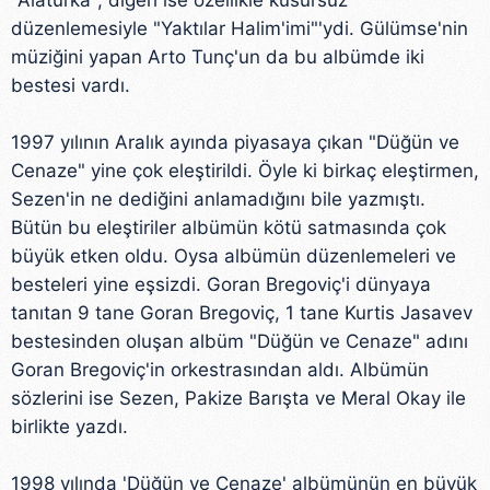
"Alâturka", diğeri ise özellikle kusursuz
düzenlemesiyle "Yaktılar Halim'imi"'ydi. Gülümse'nin
müziğini yapan Arto Tunç'un da bu albümde iki
bestesi vardı.
1997 yılının Aralık ayında piyasaya çıkan "Düğün ve
Cenaze" yine çok eleştirildi. Öyle ki birkaç eleştirmen,
Sezen'in ne dediğini anlamadığını bile yazmıştı.
Bütün bu eleştiriler albümün kötü satmasında çok
büyük etken oldu. Oysa albümün düzenlemeleri ve
besteleri yine eşsizdi. Goran Bregoviç'i dünyaya
tanıtan 9 tane Goran Bregoviç, 1 tane Kurtis Jasavev
bestesinden oluşan albüm "Düğün ve Cenaze" adını
Goran Bregoviç'in orkestrasından aldı. Albümün
sözlerini ise Sezen, Pakize Barışta ve Meral Okay ile
birlikte yazdı.
1998 yılında 'Düğün ve Cenaze' albümünün en büyük