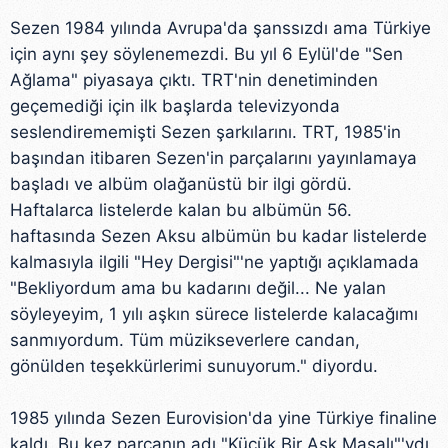
Sezen 1984 yılında Avrupa'da şanssızdı ama Türkiye
için aynı şey söylenemezdi. Bu yıl 6 Eylül'de "Sen
Ağlama" piyasaya çıktı. TRT'nin denetiminden
geçemediği için ilk başlarda televizyonda
seslendirememişti Sezen şarkılarını. TRT, 1985'in
başından itibaren Sezen'in parçalarını yayınlamaya
başladı ve albüm olağanüstü bir ilgi gördü.
Haftalarca listelerde kalan bu albümün 56.
haftasında Sezen Aksu albümün bu kadar listelerde
kalmasıyla ilgili "Hey Dergisi"'ne yaptığı açıklamada
"Bekliyordum ama bu kadarını değil... Ne yalan
söyleyeyim, 1 yılı aşkın sürece listelerde kalacağımı
sanmıyordum. Tüm müzikseverlere candan,
gönülden teşekkürlerimi sunuyorum." diyordu.
1985 yılında Sezen Eurovision'da yine Türkiye finaline
kaldı. Bu kez parçanın adı "Küçük Bir Aşk Masalı"'ydı.