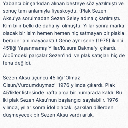
Yabancı bir şarkıdan alınan besteye söz yazılmıştı ve
sonuç tam anlamıyla fiyaskoydu. (Plak Sezen
Aksu'ya sorulmadan Sezen Seley adına çıkarılmıştı.
Kim bilir belki de daha iyi olmuştu. Yıllar sonra marka
olacak bir isim hemen hemen hiç satmayan bir plakla
beraber anılmayacaktı.) Gene aynı sene (1975) ikinci
45'liği Yaşanmamış Yıllar/Kusura Bakma'yı çıkardı.
Albümdeki parçalar Sezen'indi ve plak satışları hiç de
fena değildi.
Sezen Aksu üçüncü 45'liği 'Olmaz
Olsun/Vurdumduymaz'ı 1976 yılında çıkardı. Plak
45'likler listesinde haftalarca bir numarada kaldı. Bu
iki plak Sezen Aksu'nun başlangıcı sayılabilir. 1976
yılında, yıllar sonra idol olacak, şarkıları dillerden
düşmeyecek bir Sezen Aksu vardı artık.