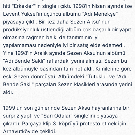
hiti "Erkekler"'in single'ı çıktı. 1998'in Nisan ayında ise
Levent Yüksel'in üçüncü albümü "Adı Menekşe"
piyasaya çıktı. Bir kez daha Sezen Aksu' nun
prodüksiyonluk üstlendiği albüm çok başarılı bir yapıt
olmasına rağmen belki de tanıtımının iyi
yapılamaması nedeniyle iyi bir satış elde edemedi.
Yine 1998'in Aralık ayında Sezen Aksu'nun albümü
"Adı Bende Saklı" raflardaki yerini almıştı. Sezen bu
kez albümüyle basından tam not aldı. Kimilerine göre
eski Sezen dönmüştü. Albümdeki "Tutuklu" ve "Adı
Bende Saklı" parçaları Sezen klasikleri arasında yerini
aldı.
1999'un son günlerinde Sezen Aksu hayranlarına bir
sürpriz yaptı ve "Sarı Odalar" single'ını piyasaya
çıkardı. Parçaya klip 3. köprüyü protesto etmek için
Arnavutköy'de çekildi.