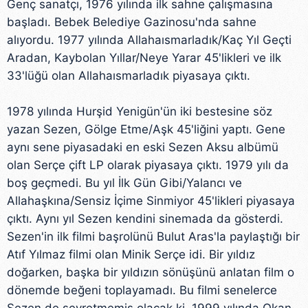
Genç sanatçı, 1976 yılında ilk sahne çalışmasına
başladı. Bebek Belediye Gazinosu'nda sahne
alıyordu. 1977 yılında Allahaısmarladık/Kaç Yıl Geçti
Aradan, Kaybolan Yıllar/Neye Yarar 45'likleri ve ilk
33'lüğü olan Allahaısmarladık piyasaya çıktı.
1978 yılında Hurşid Yenigün'ün iki bestesine söz
yazan Sezen, Gölge Etme/Aşk 45'liğini yaptı. Gene
aynı sene piyasadaki en eski Sezen Aksu albümü
olan Serçe çift LP olarak piyasaya çıktı. 1979 yılı da
boş geçmedi. Bu yıl İlk Gün Gibi/Yalancı ve
Allahaşkına/Sensiz İçime Sinmiyor 45'likleri piyasaya
çıktı. Aynı yıl Sezen kendini sinemada da gösterdi.
Sezen'in ilk filmi başrolünü Bulut Aras'la paylaştığı bir
Atıf Yılmaz filmi olan Minik Serçe idi. Bir yıldız
doğarken, başka bir yıldızın sönüşünü anlatan film o
dönemde beğeni toplayamadı. Bu filmi senelerce