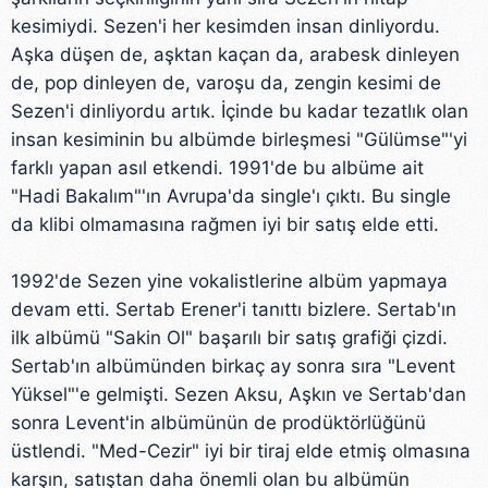
kesimiydi. Sezen'i her kesimden insan dinliyordu.
Aşka düşen de, aşktan kaçan da, arabesk dinleyen
de, pop dinleyen de, varoşu da, zengin kesimi de
Sezen'i dinliyordu artık. İçinde bu kadar tezatlık olan
insan kesiminin bu albümde birleşmesi "Gülümse"'yi
farklı yapan asıl etkendi. 1991'de bu albüme ait
"Hadi Bakalım"'ın Avrupa'da single'ı çıktı. Bu single
da klibi olmamasına rağmen iyi bir satış elde etti.
1992'de Sezen yine vokalistlerine albüm yapmaya
devam etti. Sertab Erener'i tanıttı bizlere. Sertab'ın
ilk albümü "Sakin Ol" başarılı bir satış grafiği çizdi.
Sertab'ın albümünden birkaç ay sonra sıra "Levent
Yüksel"'e gelmişti. Sezen Aksu, Aşkın ve Sertab'dan
sonra Levent'in albümünün de prodüktörlüğünü
üstlendi. "Med-Cezir" iyi bir tiraj elde etmiş olmasına
karşın, satıştan daha önemli olan bu albümün