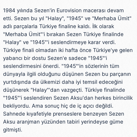
1984 yılında Sezen'in Eurovision macerası devam
etti. Sezen bu yıl "Halay", "1945" ve "Merhaba Ümit"
adlı parçalarla Türkiye finaline kaldı. İlk olarak
"Merhaba Ümit"'i bırakan Sezen Türkiye finalinde
"Halay" ve "1945"'i seslendirmeye karar verdi.
Türkiye finali olmadan iki hafta önce Türkiye'ye gelen
yabancı bir dostu Sezen'e sadece "1945"'i
seslendirmesini önerdi. "1945"'in sözlerinin tüm
dünyayla ilgili olduğunu düşünen Sezen bu parçanın
yurtdışında da ülkemizi daha iyi temsil edeceğini
düşünerek "Halay"'dan vazgeçti. Türkiye finalinde
"1945"'i seslendiren Sezen Aksu'dan herkes birincilik
bekliyordu. Ama sonuç hiç de iç açıcı değildi.
Sahnede kıyafetiyle prenseslere benzeyen Sezen
Aksu aranjman yüzünden tabiri yerindeyse güme
gitmişti.