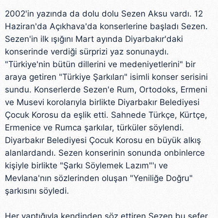
2002'in yazında da dolu dolu Sezen Aksu vardı. 12
Haziran'da Açıkhava'da konserlerine başladı Sezen.
Sezen'in ilk ışığını Mart ayında Diyarbakır'daki
konserinde verdiği sürprizi yaz sonunaydı.
"Türkiye'nin bütün dillerini ve medeniyetlerini" bir
araya getiren "Türkiye Şarkıları" isimli konser serisini
sundu. Konserlerde Sezen'e Rum, Ortodoks, Ermeni
ve Musevi korolarıyla birlikte Diyarbakır Belediyesi
Çocuk Korosu da eşlik etti. Sahnede Türkçe, Kürtçe,
Ermenice ve Rumca şarkılar, türküler söylendi.
Diyarbakır Belediyesi Çocuk Korosu en büyük alkış
alanlardandı. Sezen konserinin sonunda onbinlerce
kişiyle birlikte "Şarkı Söylemek Lazım"'ı ve
Mevlana'nın sözlerinden oluşan "Yeniliğe Doğru"
şarkısını söyledi.
Her yaptığıyla kendinden söz ettiren Sezen bu sefer