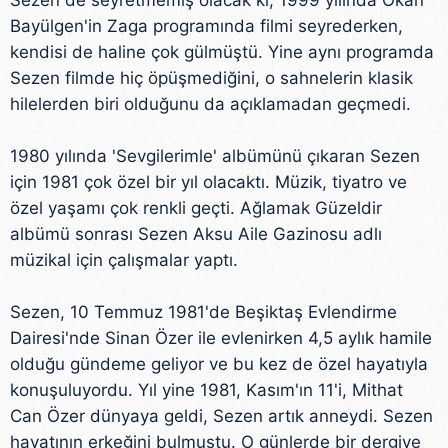
Sezen de seyretmemiş olacak ki, 1999 yılında Okan
Bayülgen'in Zaga programında filmi seyrederken,
kendisi de haline çok gülmüştü. Yine aynı programda
Sezen filmde hiç öpüşmediğini, o sahnelerin klasik
hilelerden biri olduğunu da açıklamadan geçmedi.
1980 yılında 'Sevgilerimle' albümünü çıkaran Sezen
için 1981 çok özel bir yıl olacaktı. Müzik, tiyatro ve
özel yaşamı çok renkli geçti. Ağlamak Güzeldir
albümü sonrası Sezen Aksu Aile Gazinosu adlı
müzikal için çalışmalar yaptı.
Sezen, 10 Temmuz 1981'de Beşiktaş Evlendirme
Dairesi'nde Sinan Özer ile evlenirken 4,5 aylık hamile
olduğu gündeme geliyor ve bu kez de özel hayatıyla
konuşuluyordu. Yıl yine 1981, Kasım'ın 11'i, Mithat
Can Özer dünyaya geldi, Sezen artık anneydi. Sezen
hayatının erkeğini bulmuştu. O günlerde bir dergiye