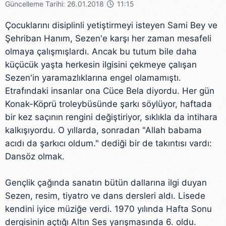
Güncelleme Tarihi: 26.01.2018
11:15
Çocuklarını disiplinli yetiştirmeyi isteyen Sami Bey ve
Şehriban Hanım, Sezen'e karşı her zaman mesafeli
olmaya çalışmışlardı. Ancak bu tutum bile daha
küçücük yaşta herkesin ilgisini çekmeye çalışan
Sezen'in yaramazlıklarına engel olamamıştı.
Etrafındaki insanlar ona Cüce Bela diyordu. Her gün
Konak-Köprü troleybüsünde şarkı söylüyor, haftada
bir kez saçının rengini değiştiriyor, sıklıkla da intihara
kalkışıyordu. O yıllarda, sonradan "Allah babama
acıdı da şarkıcı oldum." dediği bir de takıntısı vardı:
Dansöz olmak.
Gençlik çağında sanatın bütün dallarına ilgi duyan
Sezen, resim, tiyatro ve dans dersleri aldı. Lisede
kendini iyice müziğe verdi. 1970 yılında Hafta Sonu
dergisinin açtığı Altın Ses yarışmasında 6. oldu.