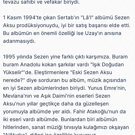
tevazu sahibi ve vefakar biriydi.
verileriniz işlenmekte olup gerekli olan çerezler bilgi
toplumu hizmetlerinin sunulması amacıyla
1 Kasım 1994'te çıkan Sertab'ın "Lâ'l" albümü Sezen
kullanılmaktadır. Diğer çerezler, sitemizin daha işlevsel
Aksu prodüksiyonuydu, iyi bir satış başarısı elde etti.
kılınması ve kişiselleştirilmesi ve sizlere yönelik
Bu albümün en önemli özelliği ise Uzay'ın anısına
reklam/pazarlama faaliyetlerinin yapılması, amaçlarıyla
adanmasıydı.
sınırlı olarak açık rızanız dahilinde kullanılacaktır.
1995 yılında Sezen yine farklı çıktı karşımıza. Buram
Çerezlere ilişkin tercihlerinizi aşağıda yer alan panel
vasıtasıyla belirleyebilirsiniz. Çerezlere ilişkin detaylı bilgi
buram Anadolu kokan şarkılar vardı "Işık Doğudan
için Ayarlar butonuna tıklayabilir,
Çerez Bilgilendirme
Yükselir"'de. Eleştirmenlere "Eski Sezen Aksu
Metnimizi
ziyaret edebilirsiniz.
nerede?" diye sorduran bu albüm, müzik açısından
en iyi Sezen albümlerinden biriydi. Yunus Emre'nin,
6698 sayılı Kişisel Verilerin Korunması Kanunu uyarınca
Mevlana'nın ve Aşık Daimi'nin eserleri Sezen
hazırlanmış Aydınlatma Metnimizi okumak ve sitemizde
Aksu'nun yıllar geçtikçe daha da güzelleşen
ilgili mevzuata uygun olarak kullanılan çerezlerle ilgili bilgi
yorumuyla albümde yer aldı. Fahir Atakoğlu'nun da
almak için lütfen
tıklayınız
.
iki eseri vardı albümde. Bunlardan biri albümün
hitlerinden, sanat müziği tınısıyla kulağımızı okşayan