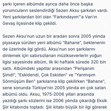
şarkı içeren albümde ayrıca daha önce başka
yorumcuların seslendirdiği Sezen Aksu şarkıları vardı.
Yeni şarkılardan biri olan "Farkındayım"'a Van'ın
Gevaş ilçesinde klip çekildi.
Sezen Aksu'nun uzun bir aradan sonra 2005 yılında
piyasaya sürülen yeni albümü "Bahane", beklenenin
de üzerinde ilgi gördü. Aksu'nun son şarkılarını
dinlemek için sabırsızlanan müzikseverlerin yoğun
ilgisi sayesinde albüm, ilk iki haftalık sürede 320 bin
sattı. Albümdeki yapıtlar arasından "Perişanım
Şimdi", "Eskidendi, Çok Eskiden" ve "Yanmışım
Sönmüşüm Ben" şarkılarına klip çekilirken "Bahane",
sene sonunda Türkiye'nin 2005 yılında en çok satan
albümü oldu. Aksu, 1975-2006 yılları arasında
yazdığı şarkı sözlerini ise 2006 yılında çıkardığı Eksik
Şiir kitabında topladı. Şiir kitabı büyük bir ilgi görerek