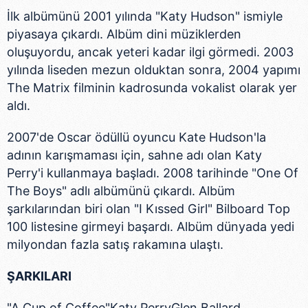
İlk albümünü 2001 yılında "Katy Hudson" ismiyle
piyasaya çıkardı. Albüm dini müziklerden
oluşuyordu, ancak yeteri kadar ilgi görmedi. 2003
yılında liseden mezun olduktan sonra, 2004 yapımı
The Matrix filminin kadrosunda vokalist olarak yer
aldı.
2007'de Oscar ödüllü oyuncu Kate Hudson'la
adının karışmaması için, sahne adı olan Katy
Perry'i kullanmaya başladı. 2008 tarihinde "One Of
The Boys" adlı albümünü çıkardı. Albüm
şarkılarından biri olan "I Kıssed Girl" Bilboard Top
100 listesine girmeyi başardı. Albüm dünyada yedi
milyondan fazla satış rakamına ulaştı.
ŞARKILARI
"A Cup of Coffee"Katy PerryGlen Ballard