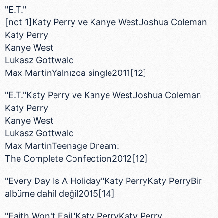
"E.T."
[not 1]Katy Perry ve Kanye WestJoshua Coleman
Katy Perry
Kanye West
Lukasz Gottwald
Max MartinYalnızca single2011[12]
"E.T."Katy Perry ve Kanye WestJoshua Coleman
Katy Perry
Kanye West
Lukasz Gottwald
Max MartinTeenage Dream:
The Complete Confection2012[12]
"Every Day Is A Holiday"Katy PerryKaty PerryBir
albüme dahil değil2015[14]
"Faith Won't Fail"Katy PerryKaty Perry