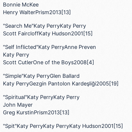
Bonnie McKee
Henry WalterPrism2013[13]
"Search Me"Katy PerryKaty Perry
Scott FaircloffKaty Hudson2001[15]
"Self Inflicted"Katy PerryAnne Preven
Katy Perry
Scott CutlerOne of the Boys2008[4]
"Simple"Katy PerryGlen Ballard
Katy PerryGezgin Pantolon Kardeşliği2005[19]
"Spiritual"Katy PerryKaty Perry
John Mayer
Greg KurstinPrism2013[13]
"Spit"Katy PerryKaty PerryKaty Hudson2001[15]