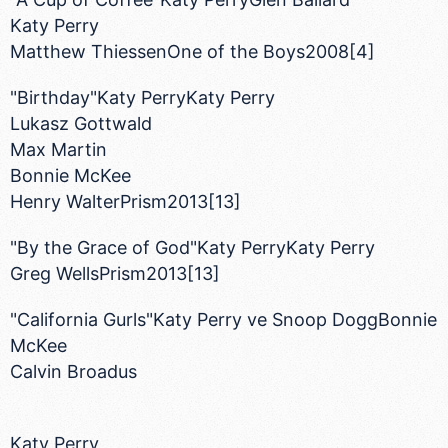
Katy Perry
Matthew ThiessenOne of the Boys2008[4]
"Birthday"Katy PerryKaty Perry
Lukasz Gottwald
Max Martin
Bonnie McKee
Henry WalterPrism2013[13]
"By the Grace of God"Katy PerryKaty Perry
Greg WellsPrism2013[13]
"California Gurls"Katy Perry ve Snoop DoggBonnie
McKee
Calvin Broadus
Katy Perry