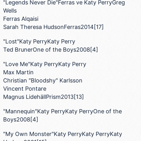
"Legends Never Die"Ferras ve Katy PerryGreg
Wells
Ferras Alqaisi
Sarah Theresa HudsonFerras2014[17]
"Lost"Katy PerryKaty Perry
Ted BrunerOne of the Boys2008[4]
"Love Me"Katy PerryKaty Perry
Max Martin
Christian "Bloodshy" Karlsson
Vincent Pontare
Magnus LidehällPrism2013[13]
"Mannequin"Katy PerryKaty PerryOne of the
Boys2008[4]
"My Own Monster"Katy PerryKaty PerryKaty