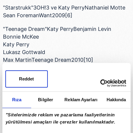
"Starstrukk"3OH!3 ve Katy PerryNathaniel Motte
Sean ForemanWant2009[6]
"Teenage Dream"Katy PerryBenjamin Levin
Bonnie McKee
Katy Perry
Lukasz Gottwald
Max MartinTeenage Dream2010[10]
"The One That Got Away"Katy PerryKaty Perry
Reddet
Lukasz Gottwald
Max MartinTeenage Dream2010[10]
Rıza
Bilgiler
Reklam Ayarları
Hakkında
"The One That Got Away" (Akustik)Katy PerryKaty
Perry
"Sitelerimizde reklam ve pazarlama faaliyetlerinin
Lukasz Gottwald
yürütülmesi amaçları ile çerezler kullanılmaktadır.
Max MartinTeenage Dream: