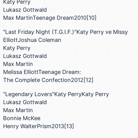
Katy Perry
Lukasz Gottwald
Max MartinTeenage Dream2010[10]
"Last Friday Night (T.G.I.F.)"Katy Perry ve Missy
ElliottJoshua Coleman
Katy Perry
Lukasz Gottwald
Max Martin
Melissa ElliottTeenage Dream:
The Complete Confection2012[12]
"Legendary Lovers"Katy PerryKaty Perry
Lukasz Gottwald
Max Martin
Bonnie McKee
Henry WalterPrism2013[13]