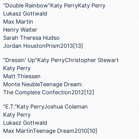
"Double Rainbow"Katy PerryKaty Perry
Lukasz Gottwald
Max Martin
Henry Walter
Sarah Theresa Hudso
Jordan HoustonPrism2013[13]
"Dressin' Up"Katy PerryChristopher Stewart
Katy Perry
Matt Thiessen
Monte NeubleTeenage Dream:
The Complete Confection2012[12]
"E.T."Katy PerryJoshua Coleman
Katy Perry
Lukasz Gottwald
Max MartinTeenage Dream2010[10]