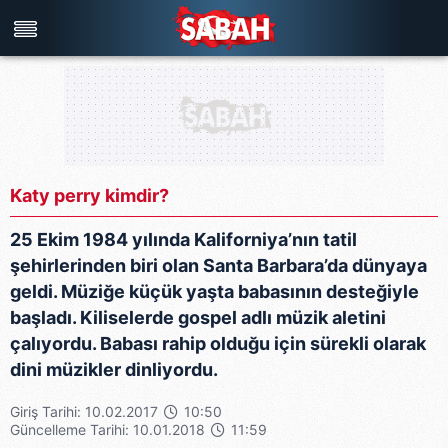
Türkiye'nin en iyi haber sitesi
Katy perry kimdir?
25 Ekim 1984 yılında Kaliforniya’nın tatil
şehirlerinden biri olan Santa Barbara’da dünyaya
geldi. Müziğe küçük yaşta babasının desteğiyle
başladı. Kiliselerde gospel adlı müzik aletini
çalıyordu. Babası rahip olduğu için sürekli olarak
dini müzikler dinliyordu.
Giriş Tarihi: 10.02.2017
10:50
Güncelleme Tarihi: 10.01.2018
11:59