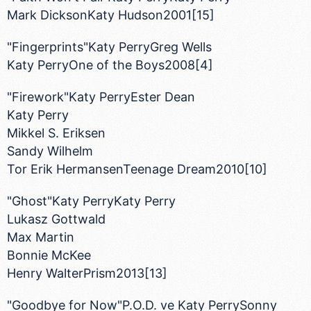
Mark DicksonKaty Hudson2001[15]
"Fingerprints"Katy PerryGreg Wells
Katy PerryOne of the Boys2008[4]
"Firework"Katy PerryEster Dean
Katy Perry
Mikkel S. Eriksen
Sandy Wilhelm
Tor Erik HermansenTeenage Dream2010[10]
"Ghost"Katy PerryKaty Perry
Lukasz Gottwald
Max Martin
Bonnie McKee
Henry WalterPrism2013[13]
"Goodbye for Now"P.O.D. ve Katy PerrySonny