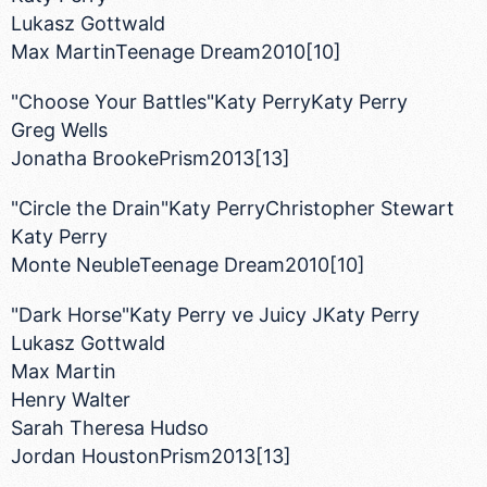
Lukasz Gottwald
Max MartinTeenage Dream2010[10]
"Choose Your Battles"Katy PerryKaty Perry
Greg Wells
Jonatha BrookePrism2013[13]
"Circle the Drain"Katy PerryChristopher Stewart
Katy Perry
Monte NeubleTeenage Dream2010[10]
"Dark Horse"Katy Perry ve Juicy JKaty Perry
Lukasz Gottwald
Max Martin
Henry Walter
Sarah Theresa Hudso
Jordan HoustonPrism2013[13]