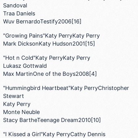
Sandoval
Traa Daniels
Wuv BernardoTestify2006[16]
"Growing Pains"Katy PerryKaty Perry
Mark DicksonKaty Hudson2001[15]
"Hot n Cold"Katy PerryKaty Perry
Lukasz Gottwald
Max MartinOne of the Boys2008[4]
"Hummingbird Heartbeat"Katy PerryChristopher
Stewart
Katy Perry
Monte Neuble
Stacy BartheTeenage Dream2010[10]
"I Kissed a Girl"Katy PerryCathy Dennis