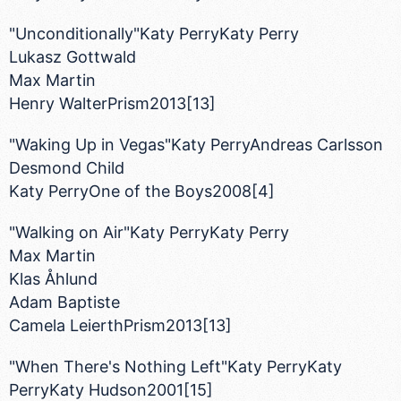
verileriniz işlenmekte olup gerekli olan çerezler bilgi
"Unconditionally"Katy PerryKaty Perry
toplumu hizmetlerinin sunulması amacıyla
Lukasz Gottwald
kullanılmaktadır. Diğer çerezler, sitemizin daha işlevsel
Max Martin
kılınması ve kişiselleştirilmesi ve sizlere yönelik
Henry WalterPrism2013[13]
reklam/pazarlama faaliyetlerinin yapılması, amaçlarıyla
sınırlı olarak açık rızanız dahilinde kullanılacaktır.
"Waking Up in Vegas"Katy PerryAndreas Carlsson
Desmond Child
Çerezlere ilişkin tercihlerinizi aşağıda yer alan panel
vasıtasıyla belirleyebilirsiniz. Çerezlere ilişkin detaylı bilgi
Katy PerryOne of the Boys2008[4]
için Ayarlar butonuna tıklayabilir,
Çerez Bilgilendirme
"Walking on Air"Katy PerryKaty Perry
Metnimizi
ziyaret edebilirsiniz.
Max Martin
6698 sayılı Kişisel Verilerin Korunması Kanunu uyarınca
Klas Åhlund
hazırlanmış Aydınlatma Metnimizi okumak ve sitemizde
Adam Baptiste
ilgili mevzuata uygun olarak kullanılan çerezlerle ilgili bilgi
Camela LeierthPrism2013[13]
almak için lütfen
tıklayınız
.
"When There's Nothing Left"Katy PerryKaty
PerryKaty Hudson2001[15]