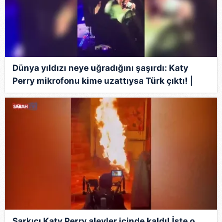
Dünya yıldızı neye uğradığını şaşırdı: Katy
Perry mikrofonu kime uzattıysa Türk çıktı! |
Video
Şarkıcı Katy Perry alevler içinde kaldı! İşte o