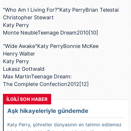
"Who Am I Living For?"Katy PerryBrian Telestai
Christopher Stewart
Katy Perry
Monte NeubleTeenage Dream2010[10]
"Wide Awake"Katy PerryBonnie McKee
Henry Walter
Katy Perry
Lukasz Gottwald
Max MartinTeenage Dream:
The Complete Confection2012[12]
İLGİLİ SON HABER
Aşk hikayeleriyle gündemde
Katy Perry, şöhretler dünyasının en tahmin edilemez