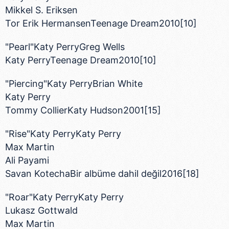
Mikkel S. Eriksen
Tor Erik HermansenTeenage Dream2010[10]
"Pearl"Katy PerryGreg Wells
Katy PerryTeenage Dream2010[10]
"Piercing"Katy PerryBrian White
Katy Perry
Tommy CollierKaty Hudson2001[15]
"Rise"Katy PerryKaty Perry
Max Martin
Ali Payami
Savan KotechaBir albüme dahil değil2016[18]
"Roar"Katy PerryKaty Perry
Lukasz Gottwald
Max Martin