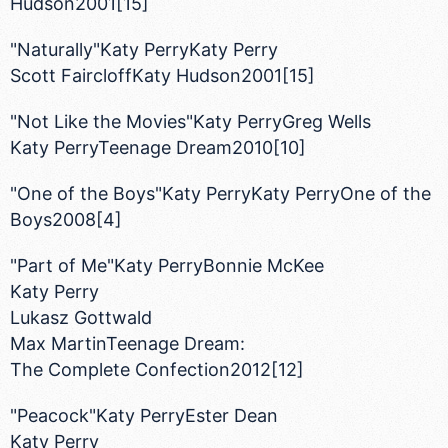
Hudson2001[15]
"Naturally"Katy PerryKaty Perry
Scott FaircloffKaty Hudson2001[15]
"Not Like the Movies"Katy PerryGreg Wells
Katy PerryTeenage Dream2010[10]
"One of the Boys"Katy PerryKaty PerryOne of the
Boys2008[4]
"Part of Me"Katy PerryBonnie McKee
Katy Perry
Lukasz Gottwald
Max MartinTeenage Dream:
The Complete Confection2012[12]
"Peacock"Katy PerryEster Dean
Katy Perry