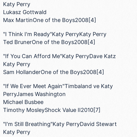
Katy Perry
Lukasz Gottwald
Max MartinOne of the Boys2008[4]
"I Think I'm Ready"Katy PerryKaty Perry
Ted BrunerOne of the Boys2008[4]
"If You Can Afford Me"Katy PerryDave Katz
Katy Perry
Sam HollanderOne of the Boys2008[4]
"If We Ever Meet Again"Timbaland ve Katy
PerryJames Washington
Michael Busbee
Timothy MosleyShock Value II2010[7]
"I'm Still Breathing"Katy PerryDavid Stewart
Katy Perry