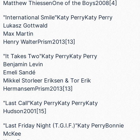
Matthew ThiessenOne of the Boys2008[4]
"International Smile"Katy PerryKaty Perry
Lukasz Gottwald
Max Martin
Henry WalterPrism2013[13]
"It Takes Two"Katy PerryKaty Perry
Benjamin Levin
Emeli Sandé
Mikkel Storleer Eriksen & Tor Erik
HermansemPrism2013[13]
"Last Call"Katy PerryKaty PerryKaty
Hudson2001[15]
"Last Friday Night (T.G.I.F.)"Katy PerryBonnie
McKee