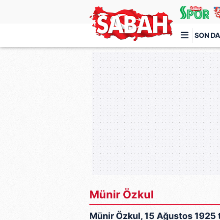
SON DA
Türkiye'nin en iyi haber sitesi
Münir Özkul
Münir Özkul, 15 Ağustos 1925 t