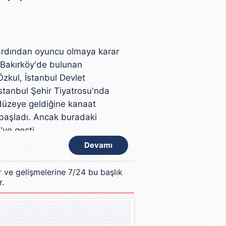
n ardından oyuncu olmaya karar
 Bakırköy'de bulunan
zkul, İstanbul Devlet
stanbul Şehir Tiyatrosu'nda
düzeye geldiğine kanaat
 başladı. Ancak buradaki
ye geçti.
Devamı
 defa önemli bir oyunda rol
uncularla, yönetmenliğini
r ve gelişmelerine 7/24 bu başlık
r.
ler ve İnsanlar"da oynadı.
Onikinci Gece", "Aşağıdan