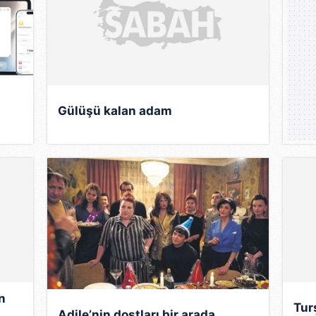
film setlerine geçişi 40'lı yılların sonuna denk düşen Özk
dlı filmde yönetmen asistanlığı yapan arkadaşı Sırrı Gü
bir filmde figüran olarak rol aldı. Üniformalı bir figüran a
k bir anı olsun diye kamera karşısına geçti ve rol aldığı 
li karakter oyuncuları arasına girmesini sağlayacak si
Gülüşü kalan adam
rak beyaz perdenin siyah-beyaz karelerinde küçük rollerle 
za ile Nazım Hikmet tarafından yazılan ve Vedat Ar'ın y
r İpek Film yapımında yer aldı. Hemen ardından, 1951'de,
çeri Hasan" ile "Lale Devri"nde yardımcı oyuncu olarak 
tmenliğinde çekilen "Evli mi Bekar mı" ve Baha Gelenbevi
şrol oynadı.
erinden etkilenen Türk sinemasında, Burhan Felek tarafın
dönüştüğü Edi-Büdü ikilisinin 1952 yılında sinemaya akt
n
filmlerinde Vasfi Rıza Zobu ile birlikte rol alan Özkul, a
Tur
Adile’nin dostları bir arada