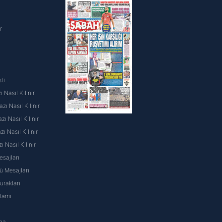
i
bilmediği sayıda tiyatro
r
ia Center içerisinde "Münir
şlı bir seyir izleyerek dört
iğin ardından Suna Selen ile
yken, çift boşanma kararı
ti
ü evliliğini gerçekleştirmiş;
 Nasıl Kılınır
m ile evlenmiştir. Mankenlik
ı Nasıl Kılınır
a, sanatçıyı birçok yönden ele
ı Nasıl Kılınır
lardan derlenmiş, "Aktör
 Nasıl Kılınır
ltür Bakanlığı, Münir Özkul'a
ı Nasıl Kılınır
yılında tiyatro oyuncusu Ferhan
sajları
mbüllü Ödülü'ne layık
 Mesajları
Bakırköylü Sanatçılar Derneği
rakları
nlü tiyatrocu Nejat Uygur'a
nlamı
na