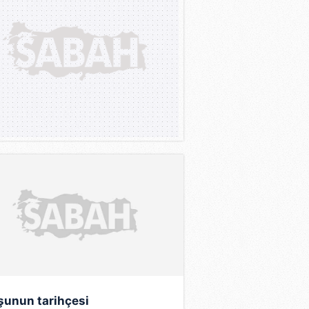
ul, askerliğini yaptığı
ltekin'i ziyaret için
rayışı içinde olan arkadaşının
400'ün üzerinde filmle, Türk
nema serüveni böylece
karşımıza çıkan Özkul, ilk defa
önetmenliğinde çekilen
 yine birer İpek Film yapımı
kamera karşısına geçen Özkul,
'nin yönettiği "Barbaros
dan Lorel-Hardi ikilisinin
arılmış versiyonu olan "Edi ile
rtık sinema çevrelerinde adını
şunun tarihçesi