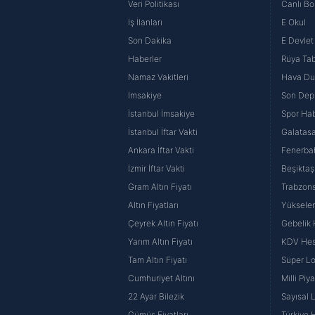
Veri Politikası
Canlı Bo
İş İlanları
E Okul
Sanat yaşamı boyunca 400'e yakın
Son Dakika
E Devlet 
oyununda rol alan Münir Özkul ad
Haberler
Rüya Tabi
Özkul Sahnesi" açılmıştır. İçkiye d
Namaz Vakitleri
Hava D
evlilik gerçekleştirmiştir. İlk evl
İmsakiye
Son Dep
hayatını birleştirmiş ve bu evlili
İstanbul İmsakiye
Spor Hab
almıştır. Sonrasında Özkul, Topha
İstanbul İftar Vakti
Galatasa
ancak bu da uzun sürmemiştir. So
Ankara İftar Vakti
Fenerba
ve CNN Türk'te televizyon program
İzmir İftar Vakti
Beşiktaş
alan ve yaşamının bir dönemine far
Gram Altın Fiyatı
Trabzons
Dediğin Nedir Ki? / Münir Özkul Ki
Altın Fiyatları
Yüksele
Devlet Sanatçısı ünvanını vermişt
Çeyrek Altın Fiyatı
Gebelik
Şensoy'a devretmiştir. 1991 yılın
Yarım Altın Fiyatı
KDV He
görülmüştür. 8 Nisan 2007 tarihi
Tam Altın Fiyatı
Süper Lo
tarafından ortaklaşa düzenlenen "
Cumhuriyet Altını
Milli Pi
verilmiştir.
22 Ayar Bilezik
Sayısal 
Gümüş Fiyatları
Türkiye H