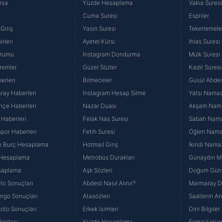
rsa
Yüzde Hesaplama
Vakıa Sures
Cuma Suresi
Espriler
 sinema filminde ve sayısını kendisinin bile tam olarak 
Giriş
Yasin Suresi
Tekerlemele
ına, 26 Mart 2005 tarihinde İstanbul Beylikdüzü Academ
rleri
Ayetel Kürsi
İhlas Suresi
üşkünlüğüyle bilinen sanatçı, özel hayatında da inişli çıkı
urumu
İnstagram Dondurma
Mülk Suresi
iliğini Şadan Hanım'la yapan Özkul, kısa süren bu birliktel
remler
Güzel Sözler
Kadir Suresi
kten Güner adında bir kızı olmuştur. Kızları sekiz yaşında
erleri
Bilmeceler
Gusül Abdes
neli Örümcek Yaşar lakabıyla anılan Yaşar Hanım'la üçünc
ray Haberleri
İnstagram Hesap Silme
Yatsı Namazı
n olarak, halen yaşamını birlikte sürdürdüğü Şadan Hanı
hçe Haberleri
Nazar Duası
Akşam Namaz
cılığı yapan kızı Güner Özkul'un girişimiyle, 2005 yılınd
 Haberleri
Felak Nas Suresi
Sabah Namaz
klı şekillerde tanıklık etmiş kişilerin kaleme aldığı yazı
por Haberleri
Fetih Suresi
Öğlen Namazı
tabı" adlı bir kitap yayımlanmıştır. 1998 yılında, T.C. Kü
n Burç Hesaplama
Hotmail Giriş
İkindi Namaz
ir. Özkul, İsmail Dümbüllü'den aldığı ünlü kavuğu, 1989 
 Hesaplama
Metrobüs Durakları
Günaydın Me
da ise, en önemli tiyatro ödülleri arasında gösterilen, Dü
saplama
Aşk Sözleri
Doğum Günü
nde, Mizah Üretenler Derneği, Karikatürcüler Derneği ve 
to Sonuçları
Abdest Nasıl Alınır?
Marmaray Du
II. Mizah Ödülleri" töreninde, Münir Özkul Özel Ödülü, ü
yango Sonuçları
Atasözleri
Saatlerin A
Loto Sonuçları
Erkek İsimleri
Dini Bilgiler
aritası
Yüzde Hesaplama
Esmaül Hüs