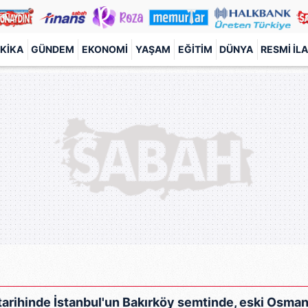
KIKA
GÜNDEM
EKONOMI
YAŞAM
EĞITIM
DÜNYA
RESMI İL
arihinde İstanbul'un Bakırköy semtinde, eski Osmanl