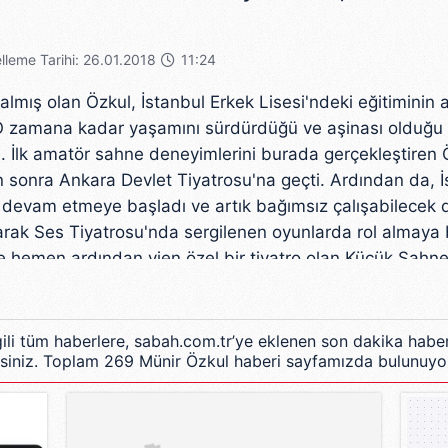
lleme Tarihi: 26.01.2018
11:24
almış olan Özkul, İstanbul Erkek Lisesi'ndeki eğitimini
 O zamana kadar yaşamını sürdürdüğü ve aşinası olduğu
. İlk amatör sahne deneyimlerini burada gerçekleştiren Ö
n sonra Ankara Devlet Tiyatrosu'na geçti. Ardından da, İ
 devam etmeye başladı ve artık bağımsız çalışabilecek 
parak Ses Tiyatrosu'nda sergilenen oyunlarda rol almaya
e hemen ardından yien özel bir tiyatro olan Küçük Sahne'
yerinin yükselişinde bir dönüm noktası oldu. Çünkü, ilk
evin Akkaya, Şükran Güngör ve Cahit Irgat gibi güçlü oy
lgili tüm haberlere, sabah.com.tr’ye eklenen son dakika habe
irsiniz. Toplam 269 Münir Özkul haberi sayfamızda bulunuyo
inback'in aynı adlı romanından tiyatroya uyarlanan "Fare
nden kaçmayan Özkul, Küçük Sahne'de ayrıca, "Yarış", "
lı oyunlarda da yer aldı.