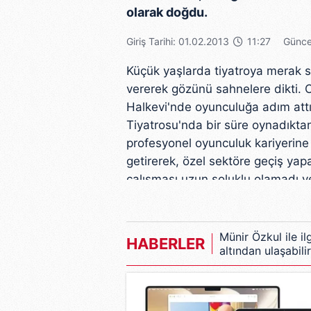
olarak doğdu.
Giriş Tarihi: 01.02.2013
11:27
Günce
Küçük yaşlarda tiyatroya merak s
vererek gözünü sahnelere dikti.
Halkevi'nde oyunculuğa adım attı
Tiyatrosu'nda bir süre oynadıkta
profesyonel oyunculuk kariyerine
getirerek, özel sektöre geçiş ya
çalışması uzun soluklu olamadı v
Küçük Sahne, genç oyuncunun kari
alma şansı doğdu. Sadri Alışık, N
Münir Özkul ile i
HABERLER
altından ulaşabil
Muhsin Ertuğrul'un yaptığı ve Ste
Yeteneği Musin Ertuğrul'un gözü
Yukarı" ve "Karışık İş" gibi başarı