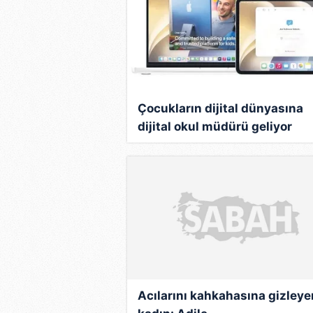
Tiyatro sahnelerinden "tesadüfen" 
dönemde, "Vatan ve Namık Kemal" a
Yeşilçam'a gittiği birgün ilk defa 
ricasını kırmayarak, biraz da komi
sinemasına damgasını vuran önem
başlamış oldu.
Çocukların dijital dünyasına
dijital okul müdürü geliyor
50'li yılların başlarında, ilk ola
1950 yılında, senaryosu İhsan Ko
"Üçüncü Selim'in Gözdesi" adlı bi
olan "Yavuz Sultan Selim ve Yeni
aynı yıl, Muhsin Ertuğrul'un yöne
Hayrettin Paşa" adlı filmlerde ba
Yabancı sinemanın tipik karakterl
kendi kültürümüze uyarlanmasıyla 
Acılarını kahkahasına gizleye
Büdü Tiyatrocu" ve "Edi ile Büdü" 