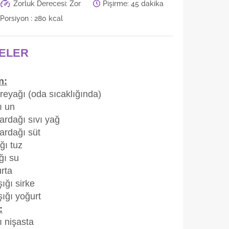
Zorluk Derecesi:
Zor
Pişirme:
45 dakika
Porsiyon :
280 kcal
ELER
n:
reyağı (oda sıcaklığında)
ı un
ardağı sıvı yağ
ardağı süt
ğı tuz
ğı su
rta
ığı sirke
ığı yoğurt
:
ı nişasta