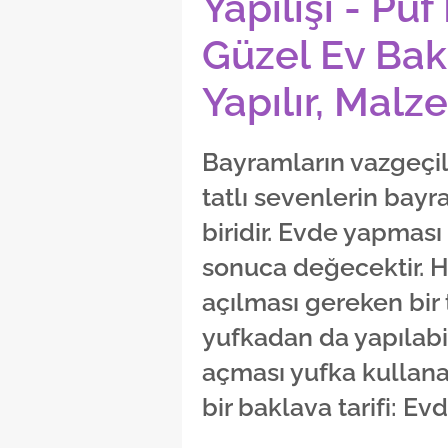
Yapılışı - Püf
Güzel Ev Bak
Yapılır, Malz
Bayramların vazgeçil
tatlı sevenlerin ba
biridir. Evde yapması
sonuca değecektir. H
açılması gereken bir t
yufkadan da yapılabil
açması yufka kullana
bir baklava tarifi: Ev