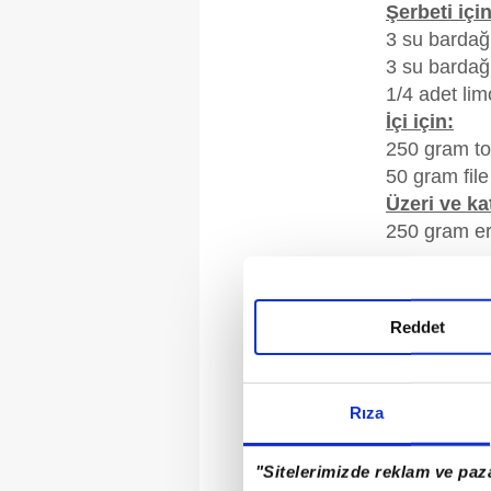
Şerbeti için
3 su bardağ
3 su bardağ
1/4 adet li
İçi için:
250 gram toz
50 gram file
Üzeri ve kat
250 gram eri
AŞÇININ
Reddet
İyi bir bakl
şey baklava 
Rıza
etmeksizin 
inceliğinde 
"Sitelerimizde reklam ve paza
de tatlının 