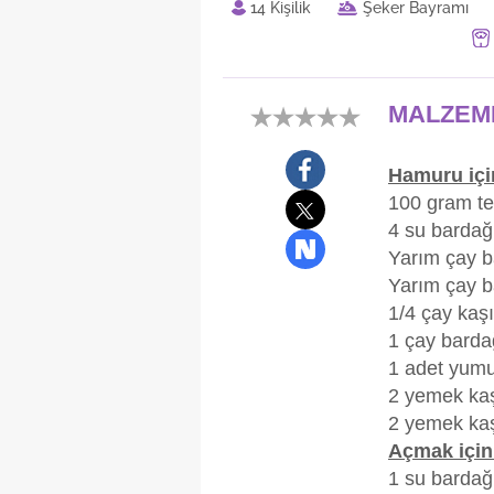
14 Kişilik
Şeker Bayramı
MALZEM
Hamuru içi
100 gram te
4 su bardağ
Yarım çay b
Yarım çay b
1/4 çay kaşı
1 çay barda
1 adet yumu
2 yemek kaş
2 yemek kaş
Açmak için
1 su bardağ