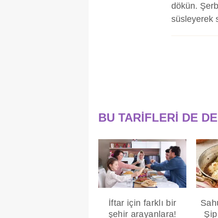
dökün. Şerbe
süsleyerek 
BU TARİFLERİ DE D
İftar için farklı bir
Sahu
şehir arayanlara!
Şip