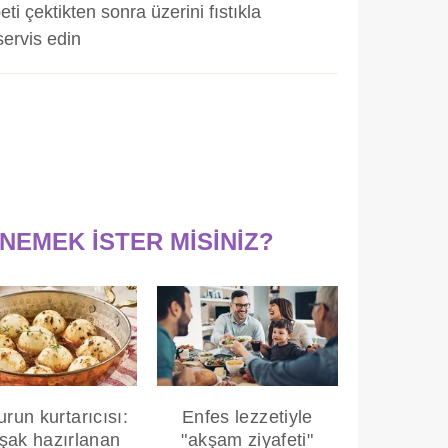
ti çektikten sonra üzerini fıstıkla
servis edin
ENEMEK İSTER MİSİNİZ?
run kurtarıcısı:
Enfes lezzetiyle
şak hazırlanan
"akşam ziyafeti"