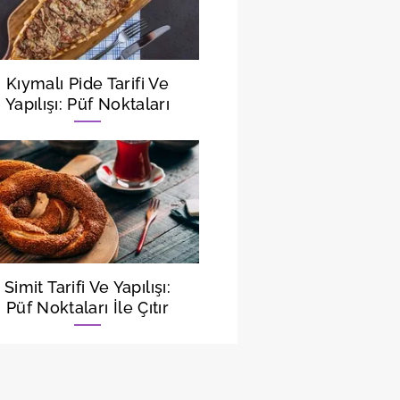
Kıymalı Pide Tarifi Ve
Yapılışı: Püf Noktaları
İle Kıymalı Pide Nasıl
Yapılır, Malzemeleri
Neler?
Simit Tarifi Ve Yapılışı:
Püf Noktaları İle Çıtır
Çıtır Susamlı Gevrek
Simit Nasıl Yapılır,
Malzemeleri Neler?