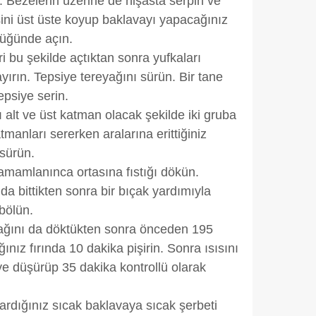
. Bezelerin üzerine de nişasta serpin ve
 çerezlerle ilgili bilgi almak için lütfen
tıklayınız
.
sini üst üste koyup baklavayı yapacağınız
lüğünde açın.
 bu şekilde açtıktan sonra yufkaları
ayırın. Tepsiye tereyağını sürün. Bir tane
epsiye serin.
ı alt ve üst katman olacak şekilde iki gruba
atmanları sererken aralarına erittiğiniz
sürün.
tamamlanınca ortasına fıstığı dökün.
 da bittikten sonra bir bıçak yardımıyla
bölün.
ağını da döktükten sonra önceden 195
ğınız fırında 10 dakika pişirin. Sonra ısısını
e düşürüp 35 dakika kontrollü olarak
ardığınız sıcak baklavaya sıcak şerbeti