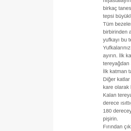
nişastalayın
mevzuata uygun olarak kullanılan
birkaç tane
tepsi büyük
Tüm bezeleri
birbirinden 
yufkayı bu t
Yufkalarınız
ayırın. İlk k
tereyağdan 
İlk katman 
Diğer katlar
kare olarak 
Kalan terey
derece ısıttı
180 derecey
pişirin.
Fırından çık