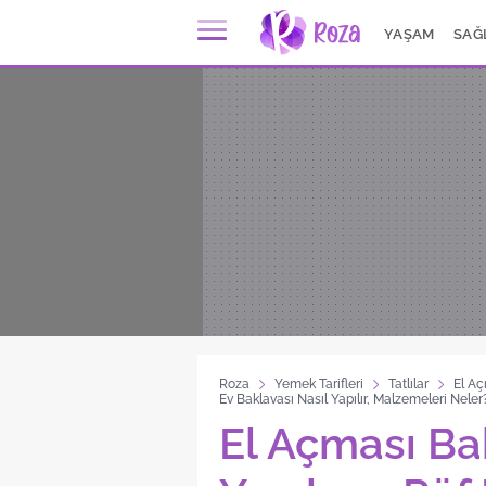
YAŞAM
SAĞ
Roza
Yemek Tarifleri
Tatlılar
El Aç
Ev Baklavası Nasıl Yapılır, Malzemeleri Neler
El Açması Bak