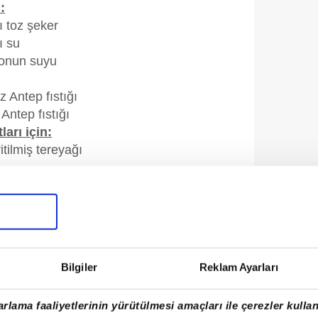
:
ı toz şeker
ı su
monun suyu
 Antep fıstığı
 Antep fıstığı
ları için:
tilmiş tereyağı
 NOTU
ava yapmak için dikkat etmeniz gereken tek
hamurudur. Cevizli ya da fıstıklı fark
Bilgiler
Reklam Ayarları
baklava hamurunuzun gazete kağıdı
olması önemlidir. Şerbeti koyarken şerbetin
rlama faaliyetlerinin yürütülmesi amaçları ile çerezler kullan
da sıcak olması, baklavanın