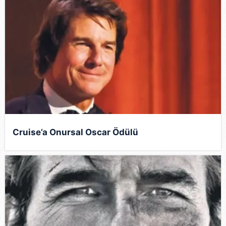
vasıtasıyla belirleyebilirsiniz. Çerezlere ilişkin detaylı bilgi
için Ayarlar butonuna tıklayabilir,
Çerez Bilgilendirme
Metnimizi
ziyaret edebilirsiniz.
6698 sayılı Kişisel Verilerin Korunması Kanunu uyarınca
hazırlanmış Aydınlatma Metnimizi okumak ve sitemizde
ilgili mevzuata uygun olarak kullanılan çerezlerle ilgili bilgi
almak için lütfen
tıklayınız
.
Cruise’a Onursal Oscar Ödülü