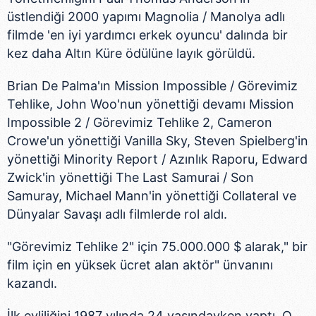
üstlendiği 2000 yapımı Magnolia / Manolya adlı
filmde 'en iyi yardımcı erkek oyuncu' dalında bir
kez daha Altın Küre ödülüne layık görüldü.
Brian De Palma'ın Mission Impossible / Görevimiz
Tehlike, John Woo'nun yönettiği devamı Mission
Impossible 2 / Görevimiz Tehlike 2, Cameron
Crowe'un yönettiği Vanilla Sky, Steven Spielberg'in
yönettiği Minority Report / Azınlık Raporu, Edward
Zwick'in yönettiği The Last Samurai / Son
Samuray, Michael Mann'in yönettiği Collateral ve
Dünyalar Savaşı adlı filmlerde rol aldı.
"Görevimiz Tehlike 2" için 75.000.000 $ alarak," bir
film için en yüksek ücret alan aktör" ünvanını
kazandı.
İlk evliliğini 1987 yılında 24 yaşındayken yaptı. O