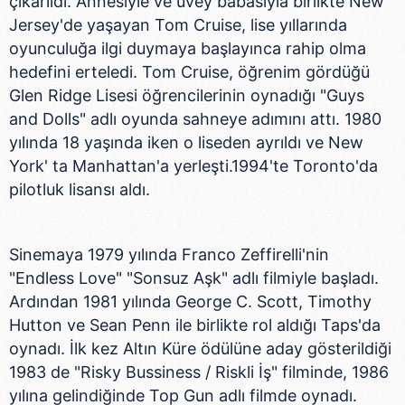
çıkarıldı. Annesiyle ve üvey babasıyla birlikte New
Jersey'de yaşayan Tom Cruise, lise yıllarında
oyunculuğa ilgi duymaya başlayınca rahip olma
hedefini erteledi. Tom Cruise, öğrenim gördüğü
Glen Ridge Lisesi öğrencilerinin oynadığı "Guys
and Dolls" adlı oyunda sahneye adımını attı. 1980
yılında 18 yaşında iken o liseden ayrıldı ve New
York' ta Manhattan'a yerleşti.1994'te Toronto'da
pilotluk lisansı aldı.
Sinemaya 1979 yılında Franco Zeffirelli'nin
"Endless Love" "Sonsuz Aşk" adlı filmiyle başladı.
Ardından 1981 yılında George C. Scott, Timothy
Hutton ve Sean Penn ile birlikte rol aldığı Taps'da
oynadı. İlk kez Altın Küre ödülüne aday gösterildiği
1983 de "Risky Bussiness / Riskli İş" filminde, 1986
yılına gelindiğinde Top Gun adlı filmde oynadı.