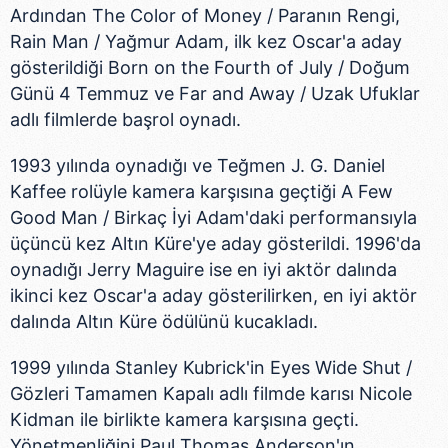
Ardından The Color of Money / Paranın Rengi,
Rain Man / Yağmur Adam, ilk kez Oscar'a aday
gösterildiği Born on the Fourth of July / Doğum
Günü 4 Temmuz ve Far and Away / Uzak Ufuklar
adlı filmlerde başrol oynadı.
1993 yılında oynadığı ve Teğmen J. G. Daniel
Kaffee rolüyle kamera karşısına geçtiği A Few
Good Man / Birkaç İyi Adam'daki performansıyla
üçüncü kez Altın Küre'ye aday gösterildi. 1996'da
oynadığı Jerry Maguire ise en iyi aktör dalında
ikinci kez Oscar'a aday gösterilirken, en iyi aktör
dalında Altın Küre ödülünü kucakladı.
1999 yılında Stanley Kubrick'in Eyes Wide Shut /
Gözleri Tamamen Kapalı adlı filmde karısı Nicole
Kidman ile birlikte kamera karşısına geçti.
Yönetmenliğini Paul Thomas Anderson'ın