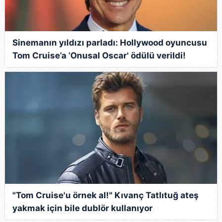
Sinemanın yıldızı parladı: Hollywood oyuncusu
Tom Cruise’a ‘Onusal Oscar' ödülü verildi!
"Tom Cruise'u örnek al!" Kıvanç Tatlıtuğ ateş
yakmak için bile dublör kullanıyor