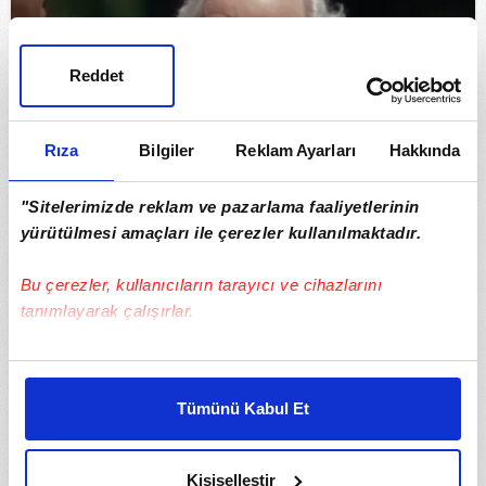
Reddet
Rıza
Bilgiler
Reklam Ayarları
Hakkında
"Sitelerimizde reklam ve pazarlama faaliyetlerinin
yürütülmesi amaçları ile çerezler kullanılmaktadır.
ABD'yi şoke eden cinayet! Hollywood yıldızı
bıçaklanarak katledildi
Bu çerezler, kullanıcıların tarayıcı ve cihazlarını
tanımlayarak çalışırlar.
Bu çerezlere izin vermeniz halinde sizlere özel
kişiselleştirilmiş reklamlar sunabilir, sayfalarımızda sizlere
Tümünü Kabul Et
daha iyi reklam deneyimi yaşatabiliriz. Bunu yaparken
amacımızın size daha iyi bir reklam deneyimi sunmak
olduğunu ve sizlere en iyi içerikleri sunabilmek adına
Kişiselleştir