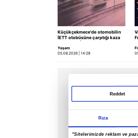
Küçükçekmece'de otomobilin
V
İETT otobüsüne çarptığı kaza
F
kamerada | Video
Yaşam
F
05.08.2026 | 14:28
0
Reddet
Rıza
"Sitelerimizde reklam ve paza