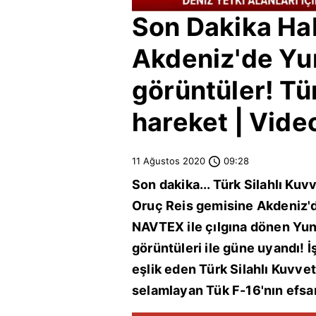
Son Dakika Ha
Akdeniz
'de Yun
görüntüler! Tü
hareket | Vide
11 Ağustos 2020
09:28
Son dakika... Türk Silahlı Kuv
Oruç Reis gemisine
Akdeniz
'
NAVTEX ile çılgına dönen
Yun
görüntüleri ile güne uyandı! 
eşlik eden Türk Silahlı Kuvvet
selamlayan Tük F-16'nın efsa