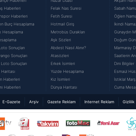
ahçe Haberleri
Nazar Duası
Akşam Namaz
aş Haberleri
Felak Nas Suresi
Sabah Namazı
nspor Haberleri
Fetih Suresi
Öğlen Namazı
en Burç Hesaplama
Hotmail Giriş
İkindi Namaz
k Hesaplama
Metrobüs Durakları
Günaydın Me
esaplama
Aşk Sözleri
Doğum Günü
Loto Sonuçları
Abdest Nasıl Alınır?
Marmaray Du
iyango Sonuçları
Atasözleri
Saatlerin An
 Loto Sonuçları
Erkek İsimleri
Dini Bilgiler
 Haritası
Yüzde Hesaplama
Esmaül Hüs
n Haberleri
Kız İsimleri
İstiklal Marş
i Haberleri
Dünya Haritası
Cuma Mesajl
E-Gazete
Arşiv
Gazete Reklam
Internet Reklam
Gizlilik