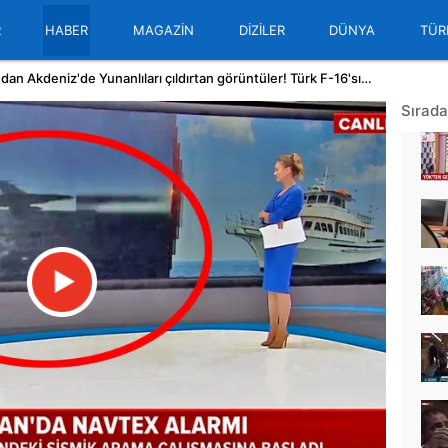
R
HABER
MAGAZİN
DİZİLER
DÜNYA
TÜR
Son Dakika Haberi: TSK'dan Akdeniz'de Yunanlıları çıldırtan görüntüler! Türk F-16'sından efsane hareket | Video
Sırada