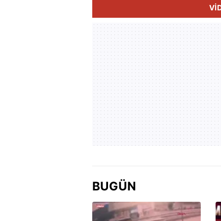
Vİ
BUGÜN