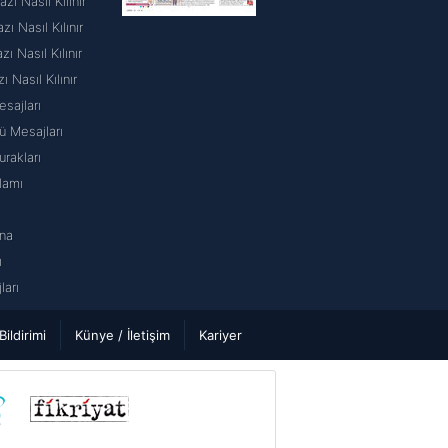
ı Nasıl Kılınır
 Nasıl Kılınır
 Nasıl Kılınır
ı Nasıl Kılınır
sajları
 Mesajları
rakları
lamı
na
ı
arı
 Bildirimi
Künye / İletişim
Kariyer