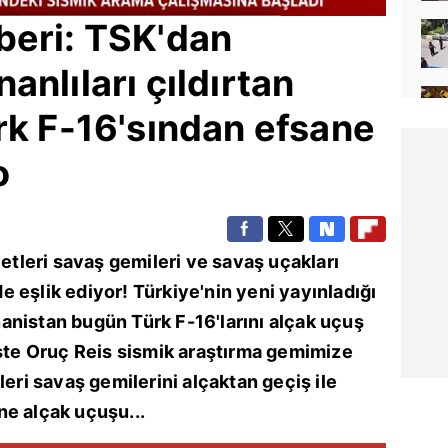
beri: TSK'dan
anlıları çıldırtan
rk F-16'sından efsane
o
vetleri savaş gemileri ve savaş uçakları
de eşlik ediyor! Türkiye'nin yeni yayınladığı
anistan
bugün Türk F-16'larını alçak uçuş
İşte Oruç Reis sismik araştırma gemimize
leri savaş gemilerini alçaktan geçiş ile
ne alçak uçuşu...