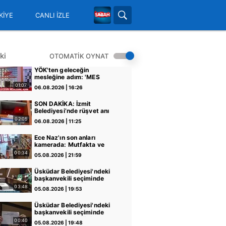
KİYE
CANLI İZLE
ki
OTOMATİK OYNAT
YÖK'ten geleceğin
mesleğine adım: 'MES
Operatörlüğü' programı
01:07
06.08.2026 | 16:26
açıldı | Video
SON DAKİKA: İzmit
Belediyesi’nde rüşvet anı
kamerada: "Şu araya
02:05
06.08.2026 | 11:25
sıkıştırdım… Üstüne de
zarf attım müdürüm!" |
Ece Naz'ın son anları
Video
kamerada: Mutfakta ve
tencerede dikkat çeken
00:34
05.08.2026 | 21:59
saç telleri
Üsküdar Belediyesi'ndeki
başkanvekili seçiminde
skandal! "G" harfini "6"
03:48
05.08.2026 | 19:53
sayıp AK Parti'nin oyunu
iptal etti
Üsküdar Belediyesi'ndeki
başkanvekili seçiminde
skandal! "G" harfini "6"
00:40
05.08.2026 | 19:48