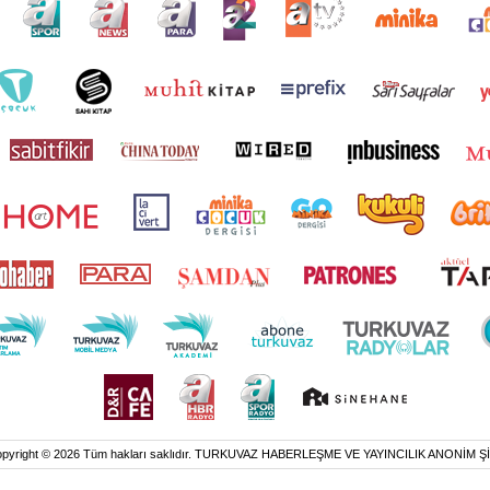
pyright © 2026 Tüm hakları saklıdır. TURKUVAZ HABERLEŞME VE YAYINCILIK ANONİM Ş