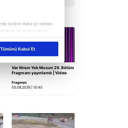
ızda sizlere daha iyi reklam
duğunu ve sizlere en iyi
liyetlerimizi karşılamak
Tümünü Kabul Et
ar gösterilmeyecektir."
Var Mısın Yok Musun 29. Bölüm
çerezler kullanılmaktadır. Bu
Fragmanı yayınlandı | Video
u hizmetlerinin sunulması
Fragman
i ve sizlere yönelik
05.08.2026 | 10:45
nılacaktır.
kin detaylı bilgi için Ayarlar
ak ve sitemizde ilgili