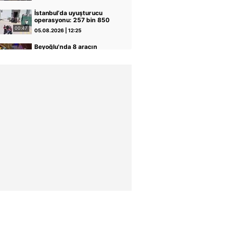
sayıp AK Parti'nin oyunu
iptal etti
İstanbul’da uyuşturucu
operasyonu: 257 bin 850
adet uyuşturucu hap ele
00:47
05.08.2026 | 12:25
geçirildi | Video
Beyoğlu'nda 8 aracın
karıştığı kazada 5 kişi
yaralandı
03:47
04.08.2026 | 22:11
SON DAKİKA: MHP lideri
Bahçeli 'çerçeve yasa'
teklifine imza attı | Video
02:32
04.08.2026 | 14:10
Başkan Erdoğan Anıtkabir'i
ziyaret etti: Bayrağımız bu
topraklarda 1000 yıldır
19:55
04.08.2026 | 12:26
dalgalanıyor | Video
Sahte ekspertizle 687
kişiye vatandaşlık: 16 ilde
72 şüpheli yakalandı |
00:35
04.08.2026 | 09:34
Video
Elektrikli fırından çıkan
yangın evi kullanılamaz
hale getirdi
00:27
02.08.2026 | 22:18
FETÖ'cü terörist Burkay
Karatepe böyle yakalandı!