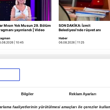
ar Mısın Yok Musun 29. Bölüm
SON DAKİKA: İzmit
ragmanı yayınlandı | Video
Belediyesi’nde rüşvet anı
kamerada: "Şu araya
ragman
Haber
sıkıştırdım… Üstüne de zarf
5.08.2026 | 10:45
06.08.2026 | 11:25
attım müdürüm!" | Video
Bilgiler
Reklam Ayarları
rlama faaliyetlerinin yürütülmesi amaçları ile çerezler kullan