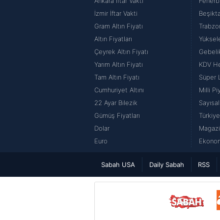
Ankara İftar Vakti
Fenerb
İzmir İftar Vakti
Beşikt
Gram Altın Fiyatı
Trabzo
Altın Fiyatları
Yüksel
Çeyrek Altın Fiyatı
Gebeli
Yarım Altın Fiyatı
KDV H
Tam Altın Fiyatı
Süper 
Cumhuriyet Altını
Milli P
22 Ayar Bilezik
Sayısal
Gümüş Fiyatları
Türkiye
Dolar
Magazi
Euro
Ekonom
Sabah USA
Daily Sabah
RSS