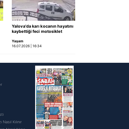
Yalova'da karı kocanın hayatını
kaybettiği feci motosiklet
kazası saniye saniye kameraya
Yaşam
yansıdı | Video
16.07.2026 | 16:34
i
er
sti
 Nasıl Kılınır