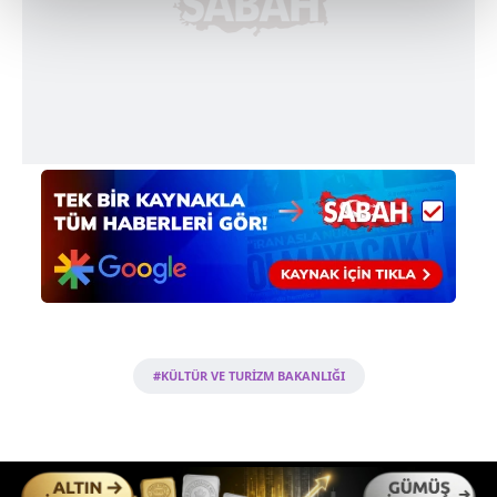
kalemimiz olduğunu sizlere hatırlatmak isteriz.
Her halükârda, kullanıcılar, bu çerezlere izin vermedikleri
takdirde, kullanıcılara hedefli reklamlar
gösterilmeyecektir."
Sizlere daha iyi bir hizmet sunabilmek için İnternet
Sitemizde kendimize ve üçüncü kişilere ait çerezler
kullanılmaktadır. Bu çerezler vasıtasıyla çeşitli kişisel
verileriniz işlenmekte olup gerekli olan çerezler bilgi
toplumu hizmetlerinin sunulması amacıyla
kullanılmaktadır. Diğer çerezler, sitemizin daha işlevsel
kılınması ve kişiselleştirilmesi ve sizlere yönelik
reklam/pazarlama faaliyetlerinin yapılması, amaçlarıyla
sınırlı olarak açık rızanız dahilinde kullanılacaktır.
#KÜLTÜR VE TURİZM BAKANLIĞI
Çerezlere ilişkin tercihlerinizi aşağıda yer alan panel
vasıtasıyla belirleyebilirsiniz. Çerezlere ilişkin detaylı bilgi
için Ayarlar butonuna tıklayabilir,
Çerez Bilgilendirme