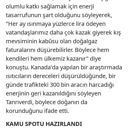
olumlu katkı sağlamak için enerji
kullanılmaktadır. Diğer çerezler, sitemizin daha işlevsel
kılınması ve kişiselleştirilmesi ve sizlere yönelik
tasarrufunun şart olduğunu söyleyerek,
reklam/pazarlama faaliyetlerinin yapılması, amaçlarıyla
"Her ay ısınmaya yüzlerce lira ödeyen
sınırlı olarak açık rızanız dahilinde kullanılacaktır.
vatandaşlarımız daha çok kazak giyerek kış
mevsiminin kabûsu olan doğalgaz
Çerezlere ilişkin tercihlerinizi aşağıda yer alan panel
vasıtasıyla belirleyebilirsiniz. Çerezlere ilişkin detaylı bilgi
faturalarını düşürebilirler. Böylece hem
için Ayarlar butonuna tıklayabilir,
Çerez Bilgilendirme
kendileri hem ülkemiz kazanır" diye
Metnimizi
ziyaret edebilirsiniz.
konuştu. Kanada'da yapılan bir araştırmada
ısıtıcıların dereceleri düşürüldüğünde, bir
6698 sayılı Kişisel Verilerin Korunması Kanunu uyarınca
hazırlanmış Aydınlatma Metnimizi okumak ve sitemizde
günde trafikteki 300 bin aracın harcadığı
ilgili mevzuata uygun olarak kullanılan çerezlerle ilgili bilgi
enerjinin geri kazanıldığını söyleyen
almak için lütfen
tıklayınız
.
Tanrıverdi, böylece doğanın da
korunduğunu ifade etti.
KAMU SPOTU HAZIRLANDI