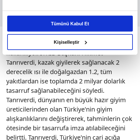
Bu çerezlere izin vermeniz halinde sizlere özel
kişiselleştirilmiş reklamlar sunabilir, sayfalarımızda sizlere
Tümünü Kabul Et
daha iyi reklam deneyimi yaşatabiliriz. Bunu yaparken
Türkiye'nin 20 milyar dolarlık doğalgaz
amacımızın size daha iyi bir reklam deneyimi sunmak
olduğunu ve sizlere en iyi içerikleri sunabilmek adına
Kişiselleştir
ithalatının 6 milyar doları ısınmada
elimizden gelen çabayı gösterdiğimizi ve bu noktada,
kullanılıyor. İTKİB Başkanı Hikmet
reklamların maliyetlerimizi karşılamak noktasında tek gelir
Tanrıverdi, kazak giyilerek sağlanacak 2
kalemimiz olduğunu sizlere hatırlatmak isteriz.
derecelik ısı ile doğalgazdan 1.2, tüm
Her halükârda, kullanıcılar, bu çerezlere izin vermedikleri
yakıtlardan ise toplamda 2 milyar dolarlık
takdirde, kullanıcılara hedefli reklamlar
tasarruf sağlanabileceğini söyledi.
gösterilmeyecektir."
Tanrıverdi, dünyanın en büyük hazır giyim
üreticilerinden olan Türkiye'nin giyim
Sizlere daha iyi bir hizmet sunabilmek için İnternet
Sitemizde kendimize ve üçüncü kişilere ait çerezler
alışkanlıklarını değiştirerek, tahminlerin çok
kullanılmaktadır. Bu çerezler vasıtasıyla çeşitli kişisel
ötesinde bir tasarrufa imza atılabileceğini
verileriniz işlenmekte olup gerekli olan çerezler bilgi
belirtti. Tanrıverdi, Türkiye'nin cari açığa
toplumu hizmetlerinin sunulması amacıyla