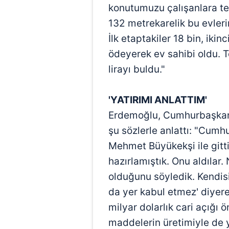
mevzuata uygun olarak kullanılan
konutumuzu çalışanlara tes
132 metrekarelik bu evler
İlk etaptakiler 18 bin, ikin
ödeyerek ev sahibi oldu. 
lirayı buldu."
'YATIRIMI ANLATTIM'
Erdemoğlu, Cumhurbaşkan
şu sözlerle anlattı: "Cum
Mehmet Büyükekşi ile gittik
hazırlamıştık. Onu aldılar
olduğunu söyledik. Kendisi
da yer kabul etmez' diyerek
milyar dolarlık cari açığı
maddelerin üretimiyle de 