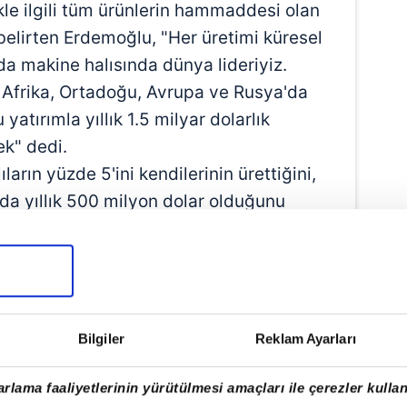
ikle ilgili tüm ürünlerin hammaddesi olan
belirten Erdemoğlu, "Her üretimi küresel
a makine halısında dünya lideriyiz.
Afrika, Ortadoğu, Avrupa ve Rusya'da
yatırımla yıllık 1.5 milyar dolarlık
ek" dedi.
arın yüzde 5'ini kendilerinin ürettiğini,
 da yıllık 500 milyon dolar olduğunu
i ihtiyacımızın yanı sıra başka
iyacını karşılayacağız. Gaziantep'teki
zim çalışanlarımız var. Şehrimiz dünyanın
rının yüzde 40'ını üretiyor. Türkiye'de 2
ı yapılıyor" dedi.
Bilgiler
Reklam Ayarları
rlama faaliyetlerinin yürütülmesi amaçları ile çerezler kullan
OLDU