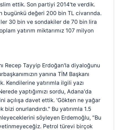
 çerezlerle ilgili bilgi almak için lütfen
tıklayınız
.
lim ettik. Son partiyi 2014'te verdik.
in bugünkü değeri 200 bin TL civarında.
ciler 30 bin ve sondakiler de 70 bin lira
Toplam yatırım miktarımız 107 milyon
ı Recep Tayyip Erdoğan'la diyaloğunu
hurbaşkanımızın yanına TİM Başkanı
. Kendilerine yatırımla ilgili yazı
. Nerede yaptığımızı sordu, Adana'da
ni açılışa davet ettik. 'Gökten ne yağar
 bizi onurlandırdı." Bu yatırımla 1.5
 önleyeceklerini söyleyen Erdemoğlu, "Bu
yetinmeyeceğiz. Petrol türevi birçok