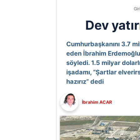
Gir
Dev yatır
Cumhurbaşkanını 3.7 mily
eden İbrahim Erdemoğlu,
söyledi. 1.5 milyar dolar
işadamı, “Şartlar elveri
hazırız” dedi
İbrahim ACAR