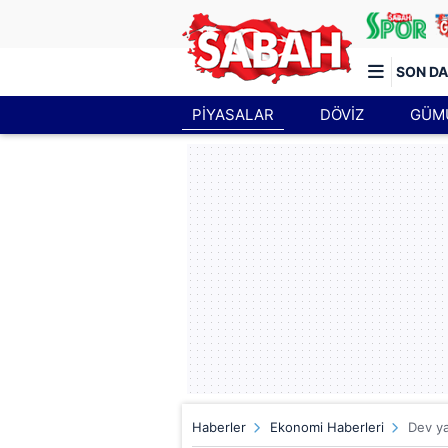
SON DA
PİYASALAR
DÖVİZ
GÜM
Türkiye'nin en iyi haber sitesi
Haberler
Ekonomi Haberleri
Dev ya