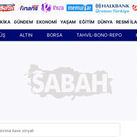
KIKA
GÜNDEM
EKONOMI
YAŞAM
EĞITIM
DÜNYA
RESMI İL
ÜŞ
ALTIN
BORSA
TAHVİL-BONO-REPO
tırıma ilave sinyali