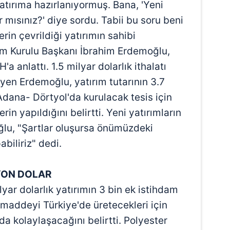
yatırıma hazırlanıyormuş. Bana, 'Yeni
r mısınız?' diye sordu. Tabii bu soru beni
erin çevrildiği yatırımın sahibi
m Kurulu Başkanı İbrahim Erdemoğlu,
a anlattı. 1.5 milyar dolarlık ithalatı
eyen Erdemoğlu, yatırım tutarının 3.7
dana- Dörtyol'da kurulacak tesis için
rin yapıldığını belirtti. Yeni yatırımların
ğlu, "Şartlar oluşursa önümüzdeki
biliriz" dedi.
YON DOLAR
yar dolarlık yatırımın 3 bin ek istihdam
maddeyi Türkiye'de üretecekleri için
 da kolaylaşacağını belirtti. Polyester