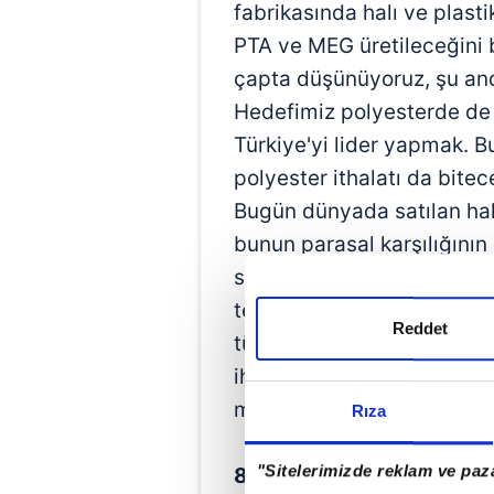
fabrikasında halı ve plast
PTA ve MEG üretileceğini 
çapta düşünüyoruz, şu and
Hedefimiz polyesterde de 
Türkiye'yi lider yapmak. Bu 
polyester ithalatı da bitec
Bugün dünyada satılan halıl
bunun parasal karşılığının
söyleyen Erdemoğlu, "Kend
tesislerin de hammadde iht
Reddet
tüm halı fabrikalarında bi
ihtiyacı olan makine halıla
milyar dolarlık halı ihracat
Rıza
"Sitelerimizde reklam ve paza
800 İŞÇİMİZ EV SAHİBİ 