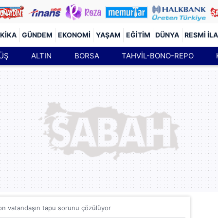
KIKA
GÜNDEM
EKONOMI
YAŞAM
EĞITIM
DÜNYA
RESMI İL
ÜŞ
ALTIN
BORSA
TAHVİL-BONO-REPO
on vatandaşın tapu sorunu çözülüyor