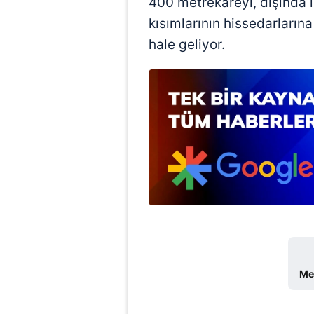
400 metrekareyi, dışında 
kısımlarının hissedarları
hale geliyor.
Met