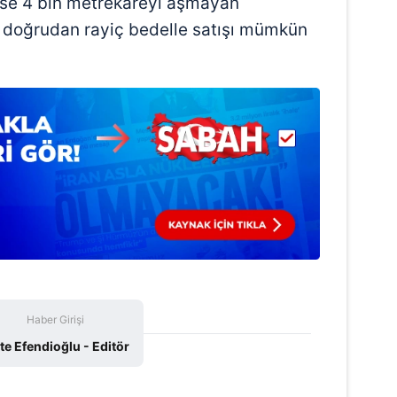
ise 4 bin metrekareyi aşmayan
na doğrudan rayiç bedelle satışı mümkün
Haber Girişi
e Efendioğlu - Editör