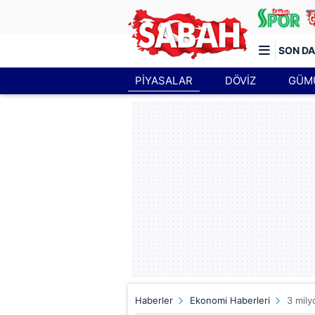
SON DA
PİYASALAR
DÖVİZ
GÜM
Türkiye'nin en iyi haber sitesi
Haberler
Ekonomi Haberleri
3 mily