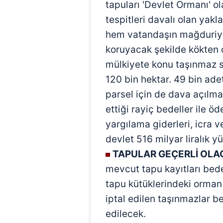
tapuları 'Devlet Ormanı' ol
tespitleri davalı olan yak
hem vatandaşın mağduriye
koruyacak şekilde kökten
mülkiyete konu taşınmaz sa
120 bin hektar. 49 bin ade
parsel için de dava açılm
ettiği rayiç bedeller ile ö
yargılama giderleri, icra v
devlet 516 milyar liralık y
TAPULAR GEÇERLİ OLA
mevcut tapu kayıtları bede
tapu kütüklerindeki orman 
iptal edilen taşınmazlar bel
edilecek.