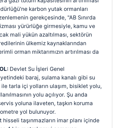
ra gazı tutum kapasitesinin artırılması
 çerezlerle ilgili bilgi almak için lütfen
tıklayınız
.
ürlüğü'ne karbon yutak ormanları
üzenlemenin gerekçesinde, "AB Sınırda
ması yürürlüğe girmesiyle, kamu ve
cak mali yükün azaltılması, sektörün
redilerinin ülkemiz kaynaklarından
erimli orman miktarımızın artırılması da
YOL:
Devlet Su İşleri Genel
etindeki baraj, sulama kanalı gibi su
 ile tarla içi yolların ulaşım, bisiklet yolu,
llanılmasının yolu açılıyor. Şu anda
servis yoluna ilaveten, taşkın koruma
ilometre yol bulunuyor.
t hisseli taşınmazların imar planı içinde