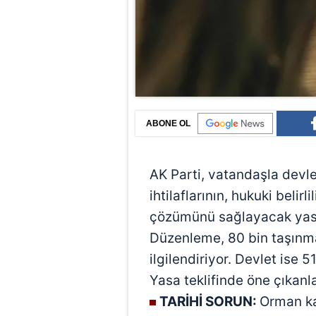
ABONE OL
AK Parti, vatandaşla devl
ihtilaflarının, hukuki belir
çözümünü sağlayacak yasa
Düzenleme, 80 bin taşınm
ilgilendiriyor. Devlet ise 5
Yasa teklifinde öne çıkanla
TARİHİ SORUN:
Orman ka