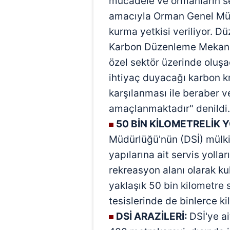
mücadele ve ormanların se
mevzuata uygun olarak kullanılan
amacıyla Orman Genel Müd
kurma yetkisi veriliyor. D
Karbon Düzenleme Mekaniz
özel sektör üzerinde oluşa
ihtiyaç duyacağı karbon k
karşılanması ile beraber v
amaçlanmaktadır" denildi.
50 BİN KİLOMETRELİK 
Müdürlüğü'nün (DSİ) mülkiy
yapılarına ait servis yolları
rekreasyon alanı olarak ku
yaklaşık 50 bin kilometre 
tesislerinde de binlerce k
DSİ ARAZİLERİ:
DSİ'ye ai