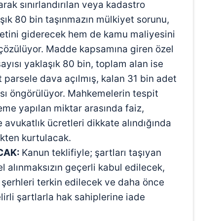
arak sınırlandırılan veya kadastro
laşık 80 bin taşınmazın mülkiyet sorunu,
tini giderecek hem de kamu maliyesini
 çözülüyor. Madde kapsamına giren özel
yısı yaklaşık 80 bin, toplam alan ise
t parsele dava açılmış, kalan 31 bin adet
ası öngörülüyor. Mahkemelerin tespit
deme yapılan miktar arasında faiz,
e avukatlık ücretleri dikkate alındığında
ükten kurtulacak.
CAK:
Kanun teklifiyle; şartları taşıyan
l alınmaksızın geçerli kabul edilecek,
şerhleri terkin edilecek ve daha önce
irli şartlarla hak sahiplerine iade