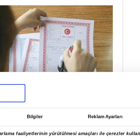
Bilgiler
Reklam Ayarları
:
Bu taşınmaz alanlarından az olmamak
ere
Orman Genel Müdürlüğü
'ne saha
rlama faaliyetlerinin yürütülmesi amaçları ile çerezler kullan