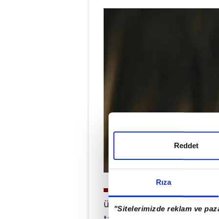
Reddet
Rıza
ORMAN ALANI OLACAK
üzere ağaçlandırılmak üz
"Sitelerimizde reklam ve paza
tahsisi yapılacak.