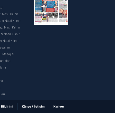
ti
 Nasıl Kılınır
ı Nasıl Kılınır
ı Nasıl Kılınır
 Nasıl Kılınır
ı Nasıl Kılınır
sajları
 Mesajları
rakları
nlamı
na
ı
ları
k Bildirimi
Künye / İletişim
Kariyer