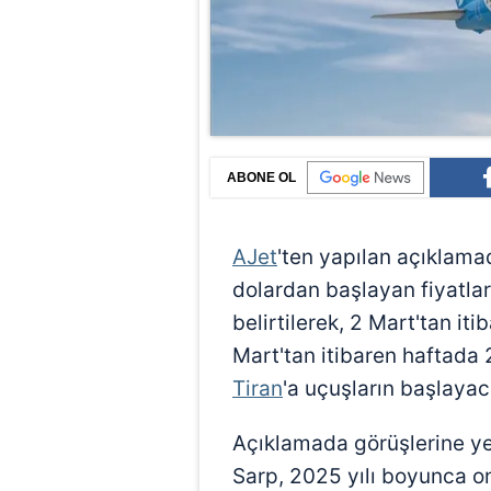
ABONE OL
AJet
'ten yapılan açıklamad
dolardan başlayan fiyatlarla
belirtilerek, 2 Mart'tan it
Mart'tan itibaren haftada
Tiran
'a uçuşların başlayaca
Açıklamada görüşlerine y
Sarp, 2025 yılı boyunca on