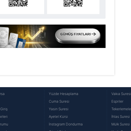
Korunması Kanunu uyarınca hazırlanmış Aydınlatma Metnimizi okum
 çerezlerle ilgili bilgi almak için lütfen
tıklayınız
.
rsa
Yüzde Hesaplama
Vakıa Sures
Cuma Suresi
Espriler
Giriş
Yasin Suresi
Tekerlemele
rleri
Ayetel Kürsi
İhlas Suresi
urumu
İnstagram Dondurma
Mülk Suresi