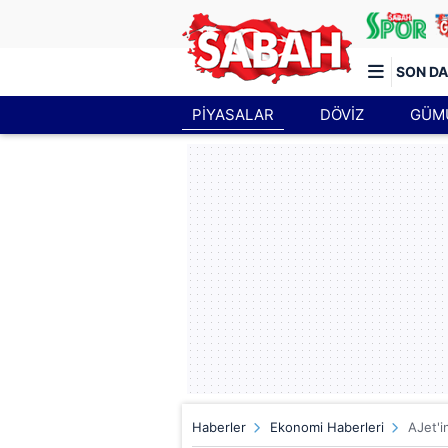
SON DA
PİYASALAR
DÖVİZ
GÜM
Türkiye'nin en iyi haber sitesi
Haberler
Ekonomi Haberleri
AJet'i