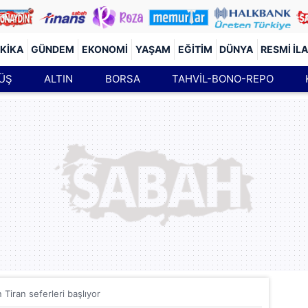
KIKA
GÜNDEM
EKONOMI
YAŞAM
EĞITIM
DÜNYA
RESMI İL
ÜŞ
ALTIN
BORSA
TAHVİL-BONO-REPO
n Tiran seferleri başlıyor