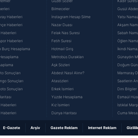
remler
Güzel Sözler
Kadir Suresi
erleri
Bilmeceler
Gusül Abdes
ray Haberleri
İnstagram Hesap Silme
Yatsı Namazı
hçe Haberleri
Nazar Duası
Akşam Namaz
 Haberleri
Felak Nas Suresi
Sabah Namaz
por Haberleri
Fetih Suresi
Öğlen Namazı
n Burç Hesaplama
Hotmail Giriş
İkindi Namaz
 Hesaplama
Metrobüs Durakları
Günaydın Me
saplama
Aşk Sözleri
Doğum Günü
to Sonuçları
Abdest Nasıl Alınır?
Marmaray Du
yango Sonuçları
Atasözleri
Saatlerin A
Loto Sonuçları
Erkek İsimleri
Dini Bilgiler
aritası
Yüzde Hesaplama
Esmaül Hüs
Haberleri
Kız İsimleri
İstiklal Marş
Haberleri
Dünya Haritası
Cuma Mesaj
E-Gazete
Arşiv
Gazete Reklam
Internet Reklam
Gizlili