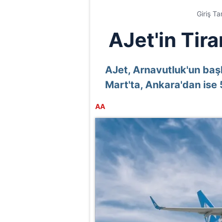
Giriş Ta
AJet'in Tira
AJet, Arnavutluk'un başk
Mart'ta, Ankara'dan ise
AA