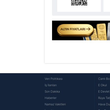
6698 sayılı Kişisel Verilerin 
mevzuata uygun olarak kullanılan
Veri Politikası
Canlı Bo
İş İlanları
E Okul
Son Dakika
E Devlet 
Haberler
Rüya Tabi
Namaz Vakitleri
Hava D