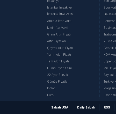
İmsakiye
Son Dep
İstanbul İmsakiye
Spor Hab
İstanbul İftar Vakti
Galatasa
Ankara İftar Vakti
Fenerba
İzmir İftar Vakti
Beşiktaş
Gram Altın Fiyatı
Trabzons
Altın Fiyatları
Yüksele
Çeyrek Altın Fiyatı
Gebelik
Yarım Altın Fiyatı
KDV He
Tam Altın Fiyatı
Süper Lo
Cumhuriyet Altını
Milli Pi
22 Ayar Bilezik
Sayısal 
Gümüş Fiyatları
Türkiye H
Dolar
Magazin 
Euro
Ekonomi 
Sabah USA
Daily Sabah
RSS