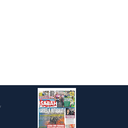
ak ve sitemizde ilgili
i
r