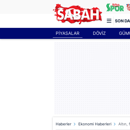
SON DA
PİYASALAR
DÖVİZ
GÜM
Türkiye'nin en iyi haber sitesi
Haberler
Ekonomi Haberleri
Altın,