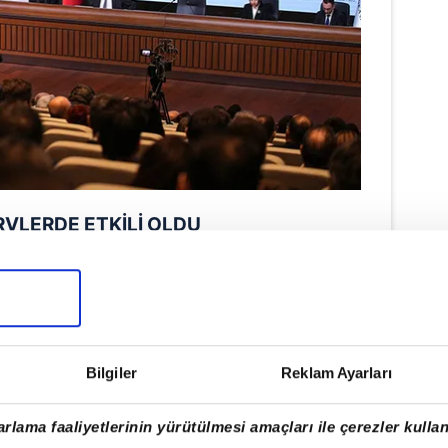
RVLERDE ETKİLİ OLDU
tice Karahan, son iki yıllık döneme
deki artışın 84 milyar dolar olarak
rek, yükümlülüklerde de önemli
i aktardı.
Bilgiler
Reklam Ayarları
lyar dolar ve KKM kaynaklı olarak da
rlama faaliyetlerinin yürütülmesi amaçları ile çerezler kullan
ık bir azalmanın gerçekleştiğini aktaran