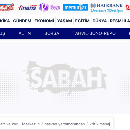
KIKA
GÜNDEM
EKONOMI
YAŞAM
EĞITIM
DÜNYA
RESMI İL
ÜŞ
ALTIN
BORSA
TAHVİL-BONO-REPO
 faiz ve kur... Merkez'in 3 başkan yardımcısından 3 kritik mesaj