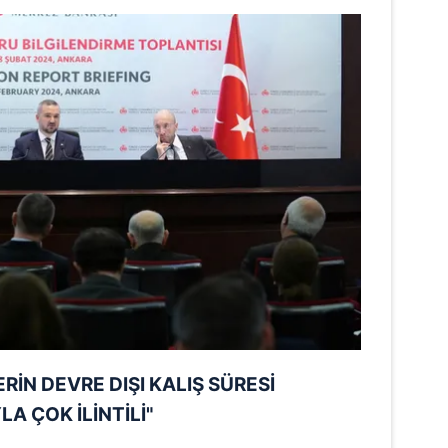
 çerezlerle ilgili bilgi almak için lütfen
tıklayınız
.
RİN DEVRE DIŞI KALIŞ SÜRESİ
A ÇOK İLİNTİLİ"