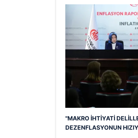
mevzuata uygun olarak kullanılan
"MAKRO İHTİYATİ DELİLLE
DEZENFLASYONUN HIZIYL