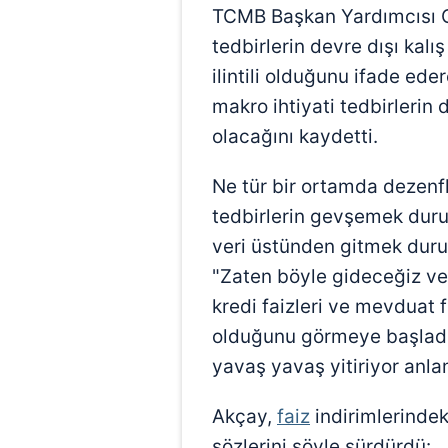
TCMB Başkan Yardımcısı O
tedbirlerin devre dışı kalı
ilintili olduğunu ifade ede
makro ihtiyati tedbirlerin
olacağını kaydetti.
Ne tür bir ortamda dezenfl
tedbirlerin gevşemek dur
veri üstünden gitmek duru
"Zaten böyle gideceğiz ve 
kredi faizleri ve mevduat 
olduğunu görmeye başladığ
yavaş yavaş yitiriyor anlamı
Akçay,
faiz
indirimlerindek
sözlerini şöyle sürdürdü: