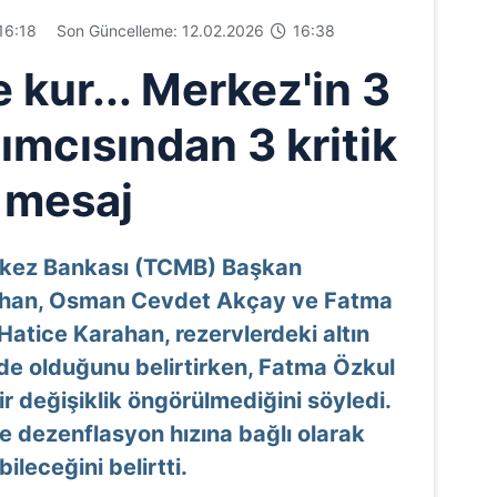
16:18
Son Güncelleme: 12.02.2026
16:38
ve kur... Merkez'in 3
ımcısından 3 kritik
mesaj
rkez Bankası (TCMB) Başkan
rahan, Osman Cevdet Akçay ve Fatma
 Hatice Karahan, rezervlerdeki altın
inde olduğunu belirtirken, Fatma Özkul
ir değişiklik öngörülmediğini söyledi.
 dezenflasyon hızına bağlı olarak
ileceğini belirtti.