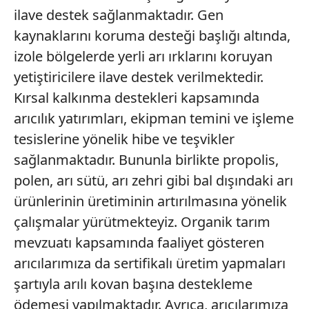
vasıtasıyla belirleyebilirsiniz. Çerezlere ilişkin detaylı bilgi
ilave destek sağlanmaktadır. Gen
için Ayarlar butonuna tıklayabilir,
Çerez Bilgilendirme
kaynaklarını koruma desteği başlığı altında,
Metnimizi
ziyaret edebilirsiniz.
izole bölgelerde yerli arı ırklarını koruyan
6698 sayılı Kişisel Verilerin Korunması Kanunu uyarınca
yetiştiricilere ilave destek verilmektedir.
hazırlanmış Aydınlatma Metnimizi okumak ve sitemizde
Kırsal kalkınma destekleri kapsamında
ilgili mevzuata uygun olarak kullanılan çerezlerle ilgili bilgi
arıcılık yatırımları, ekipman temini ve işleme
almak için lütfen
tıklayınız
.
tesislerine yönelik hibe ve teşvikler
sağlanmaktadır. Bununla birlikte propolis,
polen, arı sütü, arı zehri gibi bal dışındaki arı
ürünlerinin üretiminin artırılmasına yönelik
çalışmalar yürütmekteyiz. Organik tarım
mevzuatı kapsamında faaliyet gösteren
arıcılarımıza da sertifikalı üretim yapmaları
şartıyla arılı kovan başına destekleme
ödemesi yapılmaktadır. Ayrıca, arıcılarımıza