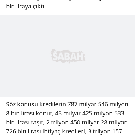
reklam/pazarlama faaliyetlerinin yapılması, amaçlarıyla
bin liraya çıktı.
sınırlı olarak açık rızanız dahilinde kullanılacaktır.
Çerezlere ilişkin tercihlerinizi aşağıda yer alan panel
vasıtasıyla belirleyebilirsiniz. Çerezlere ilişkin detaylı bilgi
için Ayarlar butonuna tıklayabilir,
Çerez Bilgilendirme
Metnimizi
ziyaret edebilirsiniz.
6698 sayılı Kişisel Verilerin Korunması Kanunu uyarınca
hazırlanmış Aydınlatma Metnimizi okumak ve sitemizde
ilgili mevzuata uygun olarak kullanılan çerezlerle ilgili bilgi
almak için lütfen
tıklayınız
.
Söz konusu kredilerin 787 milyar 546 milyon
8 bin lirası konut, 43 milyar 425 milyon 533
bin lirası taşıt, 2 trilyon 450 milyar 28 milyon
726 bin lirası ihtiyaç kredileri, 3 trilyon 157